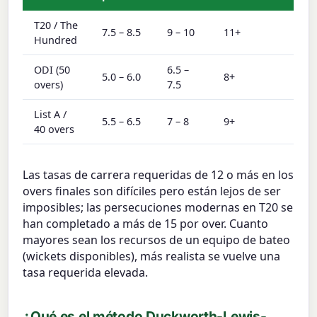
T20 / The
7.5 – 8.5
9 – 10
11+
Hundred
ODI (50
6.5 –
5.0 – 6.0
8+
overs)
7.5
List A /
5.5 – 6.5
7 – 8
9+
40 overs
Las tasas de carrera requeridas de 12 o más en los
overs finales son difíciles pero están lejos de ser
imposibles; las persecuciones modernas en T20 se
han completado a más de 15 por over. Cuanto
mayores sean los recursos de un equipo de bateo
(wickets disponibles), más realista se vuelve una
tasa requerida elevada.
¿Qué es el método Duckworth-Lewis-