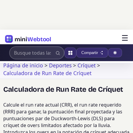
☰
mini
Webtool
Compartir
Página de inicio
>
Deportes
>
Críquet
>
Calculadora de Run Rate de Críquet
Calculadora de Run Rate de Críquet
Calcule el run rate actual (CRR), el run rate requerido
(RRR) para ganar, la puntuación final proyectada y las
puntuaciones par de Duckworth-Lewis (DLS) para
críquet de overs limitados afectado por la lluvia.
Introduzca los overs en la notación de críquet adecuada