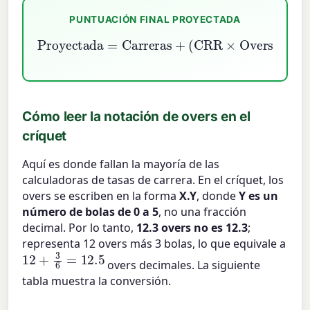
PUNTUACIÓN FINAL PROYECTADA
Proyectada
=
Overs Restantes
Carreras
+
)
(
CRR
×
Cómo leer la notación de overs en el
críquet
Aquí es donde fallan la mayoría de las
calculadoras de tasas de carrera. En el críquet, los
overs se escriben en la forma
X.Y
, donde
Y es un
número de bolas de 0 a 5
, no una fracción
decimal. Por lo tanto,
12.3 overs no es 12.3
;
representa 12 overs más 3 bolas, lo que equivale a
12
+
3
6
=
12.5
overs decimales. La siguiente
tabla muestra la conversión.