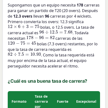
Supongamos que un equipo necesita
178
carreras
para ganar un partido de T20 (20 overs). Después
de
12.3 overs
llevan
96
carreras por 4 wickets.
Primero convierta los overs: 12.3 significa
12
×
6
+
3
=
75
bolas, o 12.5 overs. La tasa de
96
÷
12.5
=
7.68
carrera actual es
. Todavía
178
−
96
=
82
necesitan
carreras de las
120
−
75
=
45
bolas (7.3 overs) restantes, por lo
que la tasa de carrera requerida es
82
÷
7.5
=
10.93
. Como la tasa requerida está
muy por encima de la tasa actual, el equipo
perseguidor necesita acelerar el ritmo.
¿Cuál es una buena tasa de carrera?
Tasa de
Formato
carrera
Fuerte
Excepcional
par