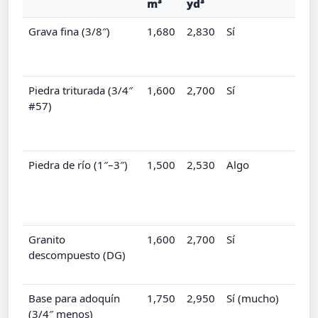
m³
yd³
Grava fina (3/8″)
1,680
2,830
Sí
Piedra triturada (3/4″
1,600
2,700
Sí
#57)
Piedra de río (1″–3″)
1,500
2,530
Algo
Granito
1,600
2,700
Sí
descompuesto (DG)
Base para adoquín
1,750
2,950
Sí (mucho)
(3/4″ menos)