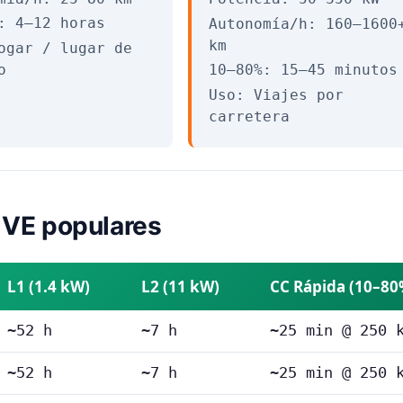
: 4–12 horas
Autonomía/h: 160–1600
km
ogar / lugar de
o
10–80%: 15–45 minutos
Uso: Viajes por
carretera
 VE populares
L1 (1.4 kW)
L2 (11 kW)
CC Rápida (10–80
~52 h
~7 h
~25 min @ 250 
~52 h
~7 h
~25 min @ 250 