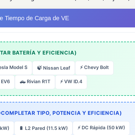
de Tiempo de Carga de VE
AR BATERÍA Y EFICIENCIA)
esla Model S
⚡ Chevy Bolt
🍃 Nissan Leaf
a EV6
🛻 Rivian R1T
⚡ VW ID.4
COMPLETAR TIPO, POTENCIA Y EFICIENCIA)
⚡ DC Rápida (50 kW)
 kW)
🔋 L2 Pared (11.5 kW)