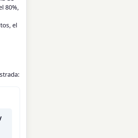
el 80%,
tos, el
istrada:
V