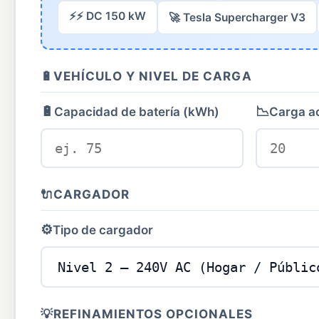
⚡⚡ DC 150 kW
🚀 Tesla Supercharger V3
🔋
VEHÍCULO Y NIVEL DE CARGA
🔋
📉
Capacidad de batería (kWh)
Carga ac
🔌
CARGADOR
⚙️
Tipo de cargador
💡
REFINAMIENTOS OPCIONALES