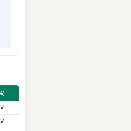
+
%)
kW
kW