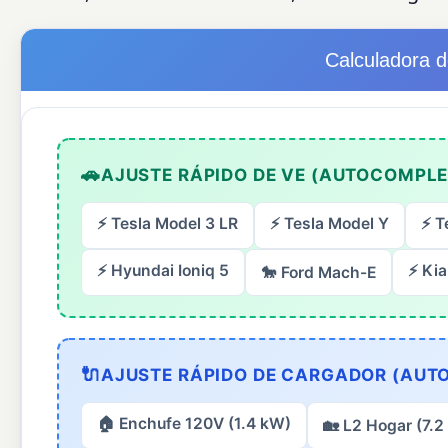
Calculadora 
🚗
AJUSTE RÁPIDO DE VE (AUTOCOMPLET
⚡ Tesla Model 3 LR
⚡ Tesla Model Y
⚡ T
⚡ Hyundai Ioniq 5
⚡ Ki
🐎 Ford Mach-E
🔌
AJUSTE RÁPIDO DE CARGADOR (AUTO
🏠 Enchufe 120V (1.4 kW)
🏡 L2 Hogar (7.2