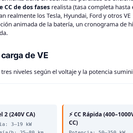
e CC de dos fases
realista (tasa completa hasta 
n realmente los Tesla, Hyundai, Ford y otros VE
ación animada de la batería, un cronograma de hi
da.
 carga de VE
 tres niveles según el voltaje y la potencia sumin
el 2 (240V CA)
⚡ CC Rápida (400–1000
CC)
ia: 3–19 kW
mía/h: 25–80 km
Potencia: 50–350 kW