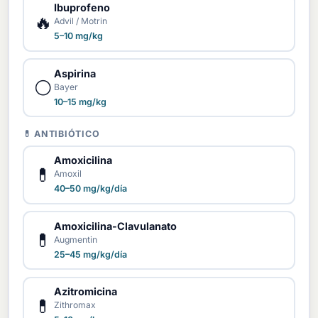
Ibuprofeno
🔥
Advil / Motrin
5–10 mg/kg
Aspirina
⚪
Bayer
10–15 mg/kg
💊 ANTIBIÓTICO
Amoxicilina
💊
Amoxil
40–50 mg/kg/día
Amoxicilina-Clavulanato
💊
Augmentin
25–45 mg/kg/día
Azitromicina
💊
Zithromax