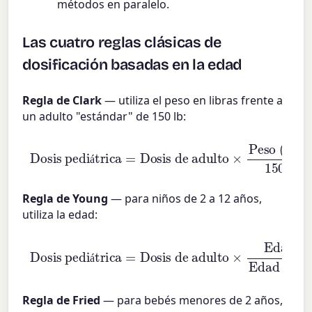
métodos en paralelo.
Las cuatro reglas clásicas de
dosificación basadas en la edad
Regla de Clark
— utiliza el peso en libras frente a
un adulto "estándar" de 150 lb:
Dosis pediátrica
=
Peso (lb)
Dosis de adulto
150
×
á
Regla de Young
— para niños de 2 a 12 años,
utiliza la edad:
Dosis pediátrica
Edad (años)
Edad (años)
=
Dosis de adulto
+
12
×
á
ñ
Regla de Fried
— para bebés menores de 2 años,