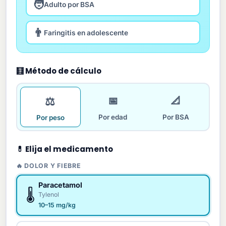
🧑
Adulto por BSA
👨
Faringitis en adolescente
🧮 Método de cálculo
⚖️
📅
📐
Por edad
Por BSA
Por peso
💊 Elija el medicamento
🔥 DOLOR Y FIEBRE
Paracetamol
🌡️
Tylenol
10–15 mg/kg