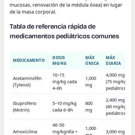
mucosas, renovación de la médula ósea) en lugar
de la masa corporal.
Tabla de referencia rápida de
medicamentos pediátricos comunes
DOSIS
MÁX
MÁX
MEDICAMENTO
MG/KG
ÚNICA
DIARIA
10–15
4,000 mg
Acetaminofén
1,000
mg/kg cada
(75 mg/kg
(Tylenol)
mg
4–6h
pediátrico)
2,400 mg
Ibuprofeno
5–10 mg/kg
800
(40 mg/kg
(Motrin)
cada 6–8h
mg
pediátrico)
40–50
1,000
Amoxicilina
mg/kg/día ÷
3,000 mg
mg