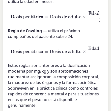
utiliza la edad en meses:
Dosis pediátrica
Edad (meses)
=
Dosis de adulto
150
×
á
Regla de Cowling
— utiliza el próximo
cumpleaños del paciente sobre 24:
Dosis pediátrica
Edad en el próximo cumpleaños
=
Dosis de adulto
24
×
á
Estas reglas son anteriores a la dosificación
moderna por mg/kg y son aproximaciones
rudimentarias; ignoran la composición corporal,
la madurez de los órganos y la farmacocinética.
Sobreviven en la práctica clínica como controles
rápidos de coherencia mental y para situaciones
en las que el peso no está disponible
genuinamente.