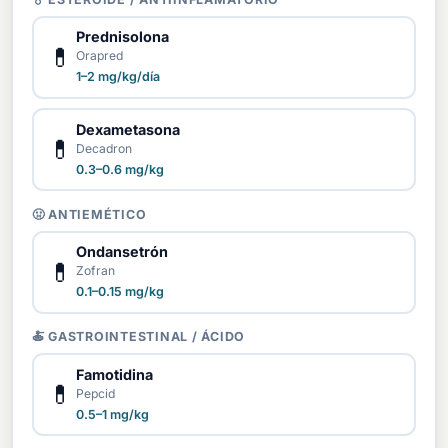
Prednisolona
💊
Orapred
1–2 mg/kg/día
Dexametasona
💊
Decadron
0.3–0.6 mg/kg
🤢 ANTIEMÉTICO
Ondansetrón
💊
Zofran
0.1–0.15 mg/kg
🍝 GASTROINTESTINAL / ÁCIDO
Famotidina
💊
Pepcid
0.5–1 mg/kg