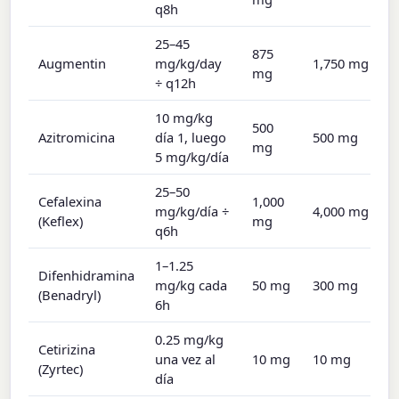
q8h
25–45
875
Augmentin
mg/kg/day
1,750 mg
mg
÷ q12h
10 mg/kg
500
Azitromicina
día 1, luego
500 mg
mg
5 mg/kg/día
25–50
Cefalexina
1,000
mg/kg/día ÷
4,000 mg
(Keflex)
mg
q6h
1–1.25
Difenhidramina
mg/kg cada
50 mg
300 mg
(Benadryl)
6h
0.25 mg/kg
Cetirizina
una vez al
10 mg
10 mg
(Zyrtec)
día