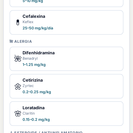
5–10 mg/kg
Cefalexina
💊
Keflex
25–50 mg/kg/día
🌺 ALERGIA
Difenhidramina
🌺
Benadryl
1–1.25 mg/kg
Cetirizina
🌼
Zyrtec
0.2–0.25 mg/kg
Loratadina
🌸
Claritin
0.15–0.2 mg/kg
💧 ESTEROIDE / ANTIINFLAMATORIO