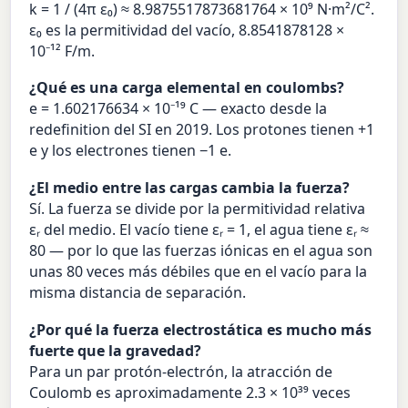
k = 1 / (4π ε₀) ≈ 8.9875517873681764 × 10⁹ N·m²/C².
ε₀ es la permitividad del vacío, 8.8541878128 ×
10⁻¹² F/m.
¿Qué es una carga elemental en coulombs?
e = 1.602176634 × 10⁻¹⁹ C — exacto desde la
redefinition del SI en 2019. Los protones tienen +1
e y los electrones tienen −1 e.
¿El medio entre las cargas cambia la fuerza?
Sí. La fuerza se divide por la permitividad relativa
εᵣ del medio. El vacío tiene εᵣ = 1, el agua tiene εᵣ ≈
80 — por lo que las fuerzas iónicas en el agua son
unas 80 veces más débiles que en el vacío para la
misma distancia de separación.
¿Por qué la fuerza electrostática es mucho más
fuerte que la gravedad?
Para un par protón-electrón, la atracción de
Coulomb es aproximadamente 2.3 × 10³⁹ veces