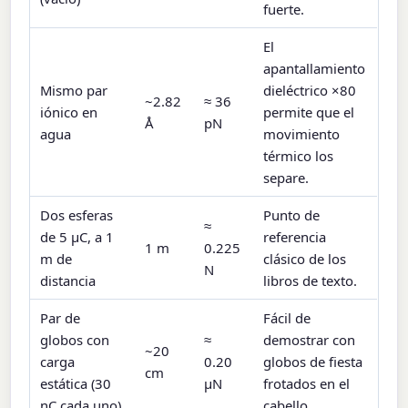
fuerte.
El
apantallamiento
Mismo par
dieléctrico ×80
~2.82
≈ 36
iónico en
permite que el
Å
pN
agua
movimiento
térmico los
separe.
Dos esferas
Punto de
≈
de 5 µC, a 1
referencia
1 m
0.225
m de
clásico de los
N
distancia
libros de texto.
Par de
Fácil de
globos con
≈
demostrar con
~20
carga
0.20
globos de fiesta
cm
estática (30
µN
frotados en el
nC cada uno)
cabello.