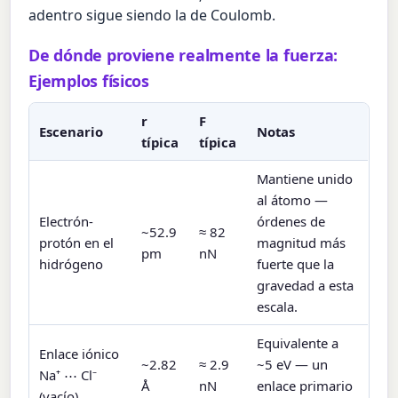
adentro sigue siendo la de Coulomb.
De dónde proviene realmente la fuerza:
Ejemplos físicos
r
F
Escenario
Notas
típica
típica
Mantiene unido
al átomo —
Electrón-
órdenes de
~52.9
≈ 82
protón en el
magnitud más
pm
nN
hidrógeno
fuerte que la
gravedad a esta
escala.
Equivalente a
Enlace iónico
~2.82
≈ 2.9
~5 eV — un
Na⁺ ⋯ Cl⁻
Å
nN
enlace primario
(vacío)