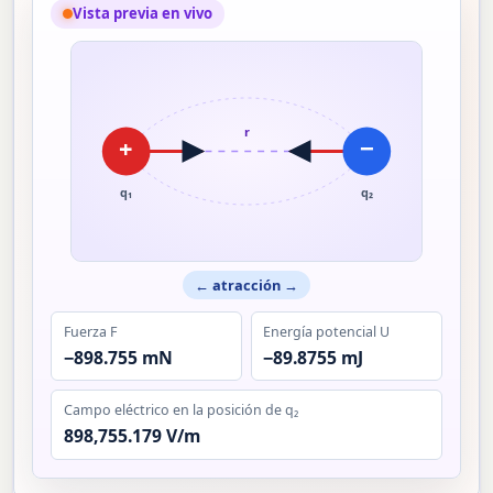
Vista previa en vivo
r
+
−
q₁
q₂
← atracción →
Fuerza F
Energía potencial U
−898.755 mN
−89.8755 mJ
Campo eléctrico en la posición de q₂
898,755.179 V/m