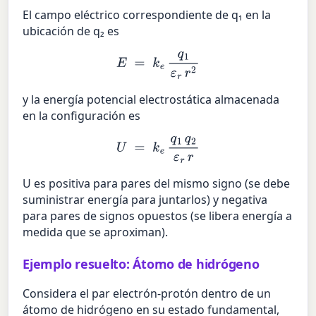
El campo eléctrico correspondiente de q₁ en la
ubicación de q₂ es
E
=
k
e
q
1
ε
r
r
2
y la energía potencial electrostática almacenada
en la configuración es
U
=
k
e
q
1
q
2
ε
r
r
U es positiva para pares del mismo signo (se debe
suministrar energía para juntarlos) y negativa
para pares de signos opuestos (se libera energía a
medida que se aproximan).
Ejemplo resuelto: Átomo de hidrógeno
Considera el par electrón-protón dentro de un
átomo de hidrógeno en su estado fundamental,