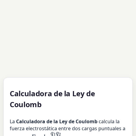
Calculadora de la Ley de
Coulomb
La
Calculadora de la Ley de Coulomb
calcula la
fuerza electrostática entre dos cargas puntuales a
F
=
k
e
q
1
q
2
ε
r
r
2