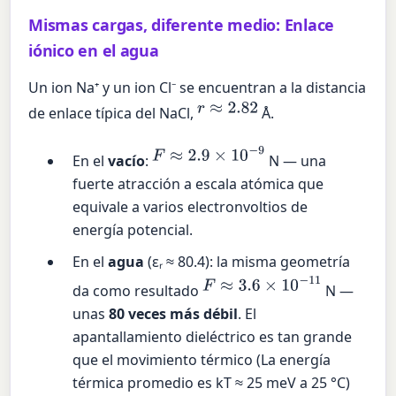
Mismas cargas, diferente medio: Enlace
iónico en el agua
Un ion Na⁺ y un ion Cl⁻ se encuentran a la distancia
r
≈
2.82
de enlace típica del NaCl,
Å.
F
≈
2.9
×
10
−
9
En el
vacío
:
N — una
fuerte atracción a escala atómica que
equivale a varios electronvoltios de
energía potencial.
En el
agua
(εᵣ ≈ 80.4): la misma geometría
F
≈
3.6
×
10
−
11
da como resultado
N —
unas
80 veces más débil
. El
apantallamiento dieléctrico es tan grande
que el movimiento térmico (La energía
térmica promedio es kT ≈ 25 meV a 25 °C)