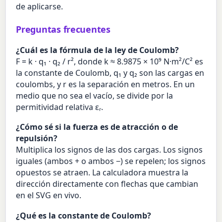
de aplicarse.
Preguntas frecuentes
¿Cuál es la fórmula de la ley de Coulomb?
F = k · q₁ · q₂ / r², donde k ≈ 8.9875 × 10⁹ N·m²/C² es
la constante de Coulomb, q₁ y q₂ son las cargas en
coulombs, y r es la separación en metros. En un
medio que no sea el vacío, se divide por la
permitividad relativa εᵣ.
¿Cómo sé si la fuerza es de atracción o de
repulsión?
Multiplica los signos de las dos cargas. Los signos
iguales (ambos + o ambos −) se repelen; los signos
opuestos se atraen. La calculadora muestra la
dirección directamente con flechas que cambian
en el SVG en vivo.
¿Qué es la constante de Coulomb?