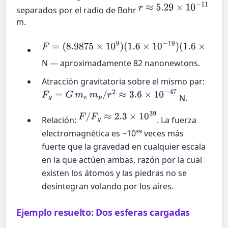
r
≈
5.29
×
10
−
11
separados por el radio de Bohr
m.
F
=
(
8.9875
×
10
9
)
(
1.6
×
10
−
19
)
(
1.6
×
10
−
19
)
/
(
5.29
×
10
−
11
)
2
≈
8.24
×
10
−
8
N — aproximadamente 82 nanonewtons.
Atracción gravitatoria sobre el mismo par:
F
g
=
G
m
e
m
p
/
r
2
≈
3.6
×
10
−
47
N.
F
/
F
g
≈
2.3
×
10
39
Relación:
. La fuerza
electromagnética es ~10³⁹ veces más
fuerte que la gravedad en cualquier escala
en la que actúen ambas, razón por la cual
existen los átomos y las piedras no se
desintegran volando por los aires.
Ejemplo resuelto: Dos esferas cargadas