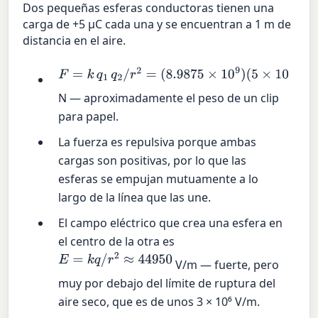
Dos pequeñas esferas conductoras tienen una
carga de +5 µC cada una y se encuentran a 1 m de
distancia en el aire.
F
=
k
q
1
q
2
/
r
2
=
(
8.9875
×
10
9
)
(
5
×
10
−
6
)
2
/
1
2
≈
0.225
N — aproximadamente el peso de un clip
para papel.
La fuerza es repulsiva porque ambas
cargas son positivas, por lo que las
esferas se empujan mutuamente a lo
largo de la línea que las une.
El campo eléctrico que crea una esfera en
el centro de la otra es
E
=
k
q
/
r
2
≈
44
950
V/m — fuerte, pero
muy por debajo del límite de ruptura del
aire seco, que es de unos 3 × 10⁶ V/m.