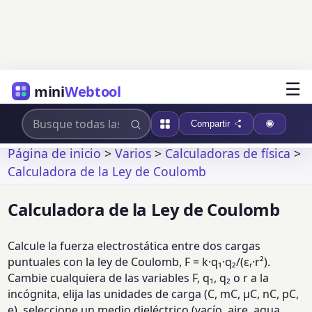
☰
mini
Webtool
Compartir
Página de inicio
>
Varios
>
Calculadoras de física
>
Calculadora de la Ley de Coulomb
Calculadora de la Ley de Coulomb
Calcule la fuerza electrostática entre dos cargas
puntuales con la ley de Coulomb, F = k·q₁·q₂/(εᵣ·r²).
Cambie cualquiera de las variables F, q₁, q₂ o r a la
incógnita, elija las unidades de carga (C, mC, µC, nC, pC,
e), seleccione un medio dieléctrico (vacío, aire, agua,