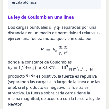
escala atómica.
La ley de Coulomb en una línea
Dos cargas puntuales q₁ y q₂ separadas por una
distancia r en un medio de permitividad relativa εᵣ
ejercen una fuerza mutua que viene dada por
F
=
k
e
q
1
q
2
ε
r
r
2
donde la constante de Coulomb es
k
e
=
1
/
(
4
π
ε
0
)
≈
8.9875
×
10
9
N·m²/C². Si el
q
1
q
2
producto
es positivo, la fuerza es repulsiva
(separando las cargas a lo largo de la línea que las
une); si el producto es negativo, la fuerza es
atractiva. La fuerza sobre cada carga tiene la
misma magnitud, de acuerdo con la tercera ley de
Newton.