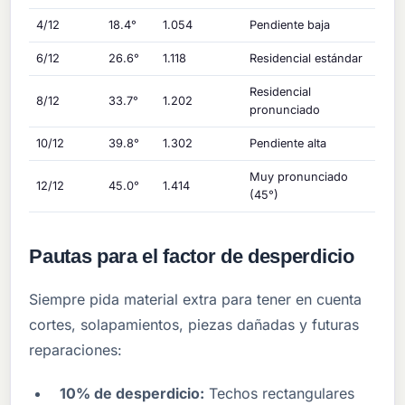
4/12
18.4°
1.054
Pendiente baja
6/12
26.6°
1.118
Residencial estándar
Residencial
8/12
33.7°
1.202
pronunciado
10/12
39.8°
1.302
Pendiente alta
Muy pronunciado
12/12
45.0°
1.414
(45°)
Pautas para el factor de desperdicio
Siempre pida material extra para tener en cuenta
cortes, solapamientos, piezas dañadas y futuras
reparaciones:
10% de desperdicio:
Techos rectangulares