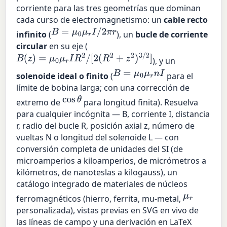
corriente para las tres geometrías que dominan
cada curso de electromagnetismo: un
cable recto
B
=
μ
0
μ
r
I
/
2
π
r
infinito
(
), un
bucle de corriente
circular
en su eje (
B
(
z
)
=
μ
0
μ
r
I
R
2
/
[
2
(
R
2
+
z
2
)
3
/
2
]
), y un
B
=
μ
0
μ
r
n
I
solenoide ideal o finito
(
para el
límite de bobina larga; con una corrección de
cos
θ
extremo de
para longitud finita). Resuelva
para cualquier incógnita — B, corriente I, distancia
r, radio del bucle R, posición axial z, número de
vueltas N o longitud del solenoide L — con
conversión completa de unidades del SI (de
microamperios a kiloamperios, de micrómetros a
kilómetros, de nanoteslas a kilogauss), un
catálogo integrado de materiales de núcleos
μ
r
ferromagnéticos (hierro, ferrita, mu-metal,
personalizada), vistas previas en SVG en vivo de
las líneas de campo y una derivación en LaTeX