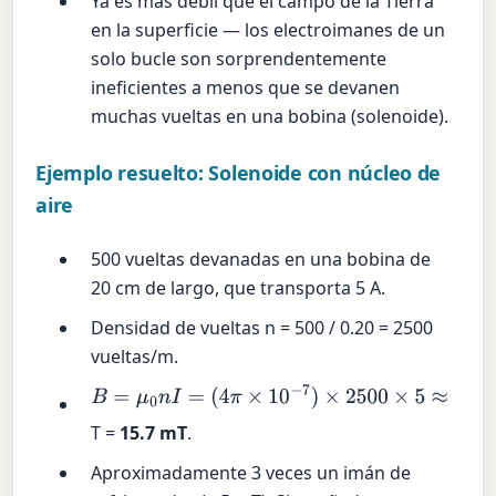
Ya es más débil que el campo de la Tierra
en la superficie — los electroimanes de un
solo bucle son sorprendentemente
ineficientes a menos que se devanen
muchas vueltas en una bobina (solenoide).
Ejemplo resuelto: Solenoide con núcleo de
aire
500 vueltas devanadas en una bobina de
20 cm de largo, que transporta 5 A.
Densidad de vueltas n = 500 / 0.20 = 2500
vueltas/m.
B
=
μ
0
n
I
=
(
4
π
×
10
−
7
)
×
2500
×
5
≈
1.57
×
10
−
2
T =
15.7 mT
.
Aproximadamente 3 veces un imán de