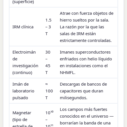
(superficie)
Atrae con fuerza objetos de
1.5
hierro sueltos por la sala.
IRM clínica
– 3
La razón por la que las
T
salas de IRM están
estrictamente controladas.
Electroimán
30
Imanes superconductores
de
–
enfriados con helio líquido
investigación
45
en instalaciones como el
(continuo)
T
NHMFL.
Imán de
≈
Descargas de bancos de
laboratorio
100
capacitores que duran
pulsado
T
milisegundos.
Los campos más fuertes
Magnetar
10¹⁰
conocidos en el universo —
(tipo de
–
borrarían la banda de una
estrella de
10¹¹