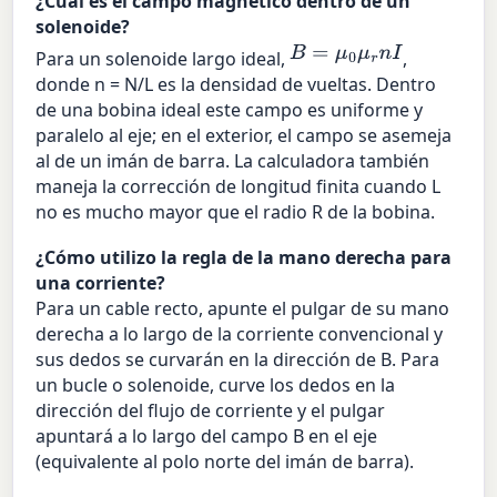
¿Cuál es el campo magnético dentro de un
solenoide?
B
=
μ
0
μ
r
n
I
Para un solenoide largo ideal,
,
donde n = N/L es la densidad de vueltas. Dentro
de una bobina ideal este campo es uniforme y
paralelo al eje; en el exterior, el campo se asemeja
al de un imán de barra. La calculadora también
maneja la corrección de longitud finita cuando L
no es mucho mayor que el radio R de la bobina.
¿Cómo utilizo la regla de la mano derecha para
una corriente?
Para un cable recto, apunte el pulgar de su mano
derecha a lo largo de la corriente convencional y
sus dedos se curvarán en la dirección de B. Para
un bucle o solenoide, curve los dedos en la
dirección del flujo de corriente y el pulgar
apuntará a lo largo del campo B en el eje
(equivalente al polo norte del imán de barra).