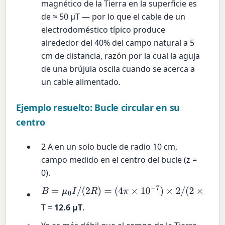
magnético de la Tierra en la superficie es
de ≈ 50 µT — por lo que el cable de un
electrodoméstico típico produce
alrededor del 40% del campo natural a 5
cm de distancia, razón por la cual la aguja
de una brújula oscila cuando se acerca a
un cable alimentado.
Ejemplo resuelto: Bucle circular en su
centro
2 A en un solo bucle de radio 10 cm,
campo medido en el centro del bucle (z =
0).
B
=
μ
0
I
/
(
2
R
)
=
(
4
π
×
10
−
7
)
×
2
/
(
2
×
0.10
)
≈
1.26
×
10
−
5
T =
12.6 µT
.