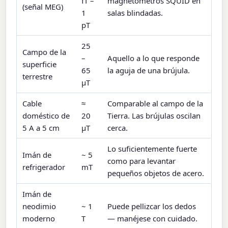
fT –
magnetómetros SQUID en
(señal MEG)
1
salas blindadas.
pT
25
Campo de la
–
Aquello a lo que responde
superficie
65
la aguja de una brújula.
terrestre
µT
Cable
≈
Comparable al campo de la
doméstico de
20
Tierra. Las brújulas oscilan
5 A a 5 cm
µT
cerca.
Lo suficientemente fuerte
Imán de
~ 5
como para levantar
refrigerador
mT
pequeños objetos de acero.
Imán de
neodimio
~ 1
Puede pellizcar los dedos
moderno
T
— manéjese con cuidado.