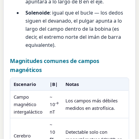
apuntará a lo largo de B en el eje.
Solenoide
: igual que el bucle — los dedos
siguen el devanado, el pulgar apunta a lo
largo del campo dentro de la bobina (es
decir, el extremo norte del imán de barra
equivalente).
Magnitudes comunes de campos
magnéticos
Escenario
|B|
Notas
Campo
~
Los campos más débiles
magnético
10⁻⁹
medidos en astrofísica.
intergaláctico
nT
~
10
Detectable solo con
Cerebro