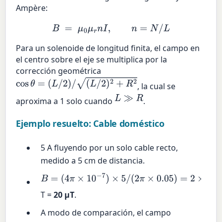
Ampère:
B
=
μ
0
μ
r
n
I
,
n
=
N
/
L
Para un solenoide de longitud finita, el campo en
el centro sobre el eje se multiplica por la
corrección geométrica
cos
θ
=
(
L
/
2
)
/
(
L
/
2
)
2
+
R
2
, la cual se
L
≫
R
aproxima a 1 solo cuando
.
Ejemplo resuelto: Cable doméstico
5 A fluyendo por un solo cable recto,
medido a 5 cm de distancia.
B
=
(
4
π
×
10
−
7
)
×
5
/
(
2
π
×
0.05
)
=
2
×
10
−
5
T =
20 µT
.
A modo de comparación, el campo