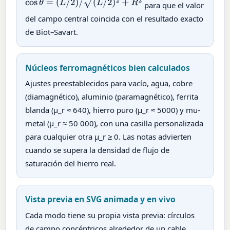
cos
θ
=
(
L
/
2
)
/
(
L
/
2
)
2
+
R
2
para que el valor
del campo central coincida con el resultado exacto
de Biot–Savart.
Núcleos ferromagnéticos bien calculados
Ajustes preestablecidos para vacío, agua, cobre
(diamagnético), aluminio (paramagnético), ferrita
blanda (µ_r ≈ 640), hierro puro (µ_r ≈ 5000) y mu-
metal (µ_r ≈ 50 000), con una casilla personalizada
para cualquier otra µ_r ≥ 0. Las notas advierten
cuando se supera la densidad de flujo de
saturación del hierro real.
Vista previa en SVG animada y en vivo
Cada modo tiene su propia vista previa: círculos
de campo concéntricos alrededor de un cable,