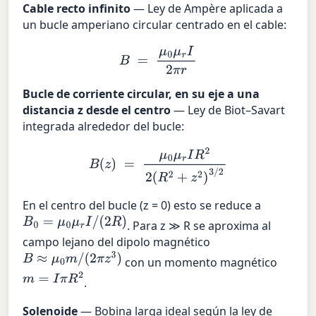
Cable recto infinito
— Ley de Ampère aplicada a
un bucle amperiano circular centrado en el cable:
B
=
μ
0
μ
r
I
2
π
r
Bucle de corriente circular, en su eje a una
distancia z desde el centro
— Ley de Biot–Savart
integrada alrededor del bucle:
B
(
z
)
=
μ
0
μ
r
I
R
2
2
(
R
2
+
z
2
)
3
/
2
En el centro del bucle (z = 0) esto se reduce a
B
0
=
μ
0
μ
r
I
/
(
2
R
)
. Para z ≫ R se aproxima al
campo lejano del dipolo magnético
B
≈
μ
0
m
/
(
2
π
z
3
)
con un momento magnético
m
=
I
π
R
2
.
Solenoide
— Bobina larga ideal según la ley de