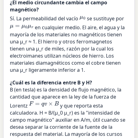
¿El medio circundante cambia el campo
magnético?
μ
0
Sí. La permeabilidad del vacío
se sustituye por
μ
=
μ
0
μ
r
en cualquier medio. El aire, el agua y la
mayoría de los materiales no magnéticos tienen
una µ_r ≈ 1. El hierro y otros ferromagnetos
tienen una µ_r de miles, razón por la cual los
electroimanes utilizan núcleos de hierro. Los
materiales diamagnéticos como el cobre tienen
una µ_r ligeramente inferior a 1.
¿Cuál es la diferencia entre B y H?
B (en tesla) es la densidad de flujo magnético, la
cantidad que aparece en la ley de la fuerza de
F
=
q
v
×
B
Lorentz
y que reporta esta
calculadora. H = B/(µ_0 µ_r) es la "intensidad de
campo magnético" auxiliar en A/m, útil cuando se
desea separar la corriente de la fuente de la
respuesta del material. La mayoría de los cursos