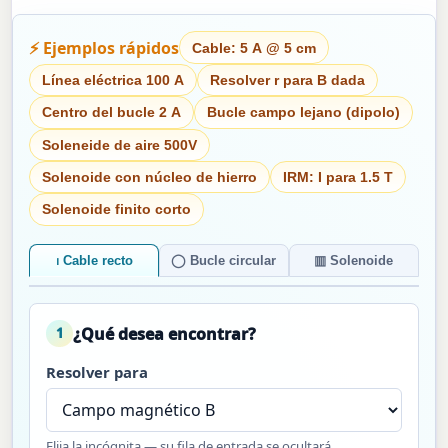
⚡ Ejemplos rápidos
Cable: 5 A @ 5 cm
Línea eléctrica 100 A
Resolver r para B dada
Centro del bucle 2 A
Bucle campo lejano (dipolo)
Soleneide de aire 500V
Solenoide con núcleo de hierro
IRM: I para 1.5 T
Solenoide finito corto
⏐ Cable recto
◯ Bucle circular
▥ Solenoide
¿Qué desea encontrar?
1
Resolver para
Elija la incógnita — su fila de entrada se ocultará