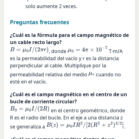
solo aumente 2 veces.
Preguntas frecuentes
¿Cuál es la fórmula para el campo magnético de
un cable recto largo?
B
=
μ
0
I
/
(
2
π
r
)
μ
0
=
4
π
×
10
−
7
, donde
T·m/A
es la permeabilidad del vacío y r es la distancia
perpendicular al cable. Multiplique por la
μ
r
permeabilidad relativa del medio
cuando no
esté en el vacío.
¿Cuál es el campo magnético en el centro de un
bucle de corriente circular?
B
0
=
μ
0
I
/
(
2
R
)
en el centro geométrico, donde
R es el radio del bucle. En el eje a una distancia z
B
(
z
)
=
μ
0
I
R
2
/
[
2
(
R
2
+
z
2
)
3
/
2
]
se generaliza a
.