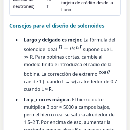
tarjeta de crédito desde la
neutrones)
T
Luna.
Consejos para el diseño de solenoides
Largo y delgado es mejor.
La fórmula del
B
=
μ
0
n
I
solenoide ideal
supone que L
≫ R. Para bobinas cortas, cambie al
modelo finito e introduzca el radio de la
cos
θ
bobina. La corrección de extremo
cae de 1 (cuando L → ∞) a alrededor de 0.7
cuando L ≈ R.
La µ_r no es mágica.
El hierro dulce
multiplica B por ≈ 5000 a campos bajos,
pero el hierro real se satura alrededor de
1.5–2 T. Por encima de eso, aumentar la
corriente apenas eleva B y la mayor parte