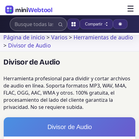
☰
mini
Webtool
Compartir
Página de inicio
>
Varios
>
Herramientas de audio
>
Divisor de Audio
Divisor de Audio
Herramienta profesional para dividir y cortar archivos
de audio en línea. Soporta formatos MP3, WAV, M4A,
FLAC, OGG, AAC, WMA y otros. 100% gratuita, el
procesamiento del lado del cliente garantiza la
privacidad. No se requiere subida.
Divisor de Audio