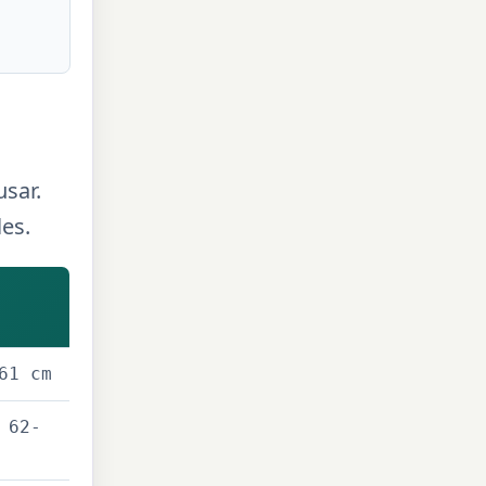
usar.
les.
61 cm
 62-