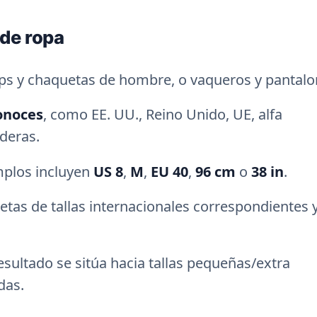
 de ropa
tops y chaquetas de hombre, o vaqueros y pantalo
conoces
, como EE. UU., Reino Unido, UE, alfa
aderas.
mplos incluyen
US 8
,
M
,
EU 40
,
96 cm
o
38 in
.
uetas de tallas internacionales correspondientes y
esultado se sitúa hacia tallas pequeñas/extra
das.