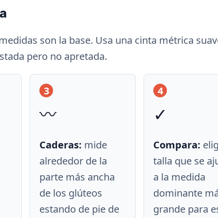
pa
 medidas son la base. Usa una cinta métrica suav
ustada pero no apretada.
3
4
〰️
✓
Caderas:
mide
Compara:
elig
alrededor de la
talla que se aj
parte más ancha
a la medida
de los glúteos
dominante m
estando de pie de
grande para e