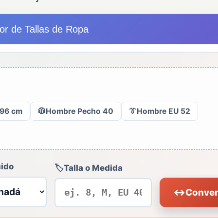
or de Tallas de Ropa
 96 cm
🧥
Hombre Pecho 40
👔
Hombre EU 52
ido
🏷️
Talla o Medida
↔
Conver