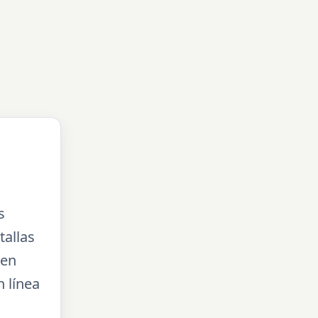
s
tallas
 en
 línea