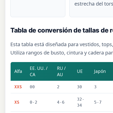
estrecha del tor
Tabla de conversión de tallas de 
Esta tabla está diseñada para vestidos, tops,
Utiliza rangos de busto, cintura y cadera p
EE. UU. /
RU /
Alfa
UE
Japón
CA
AU
XXS
00
2
30
3
32-
XS
0-2
4-6
5-7
34