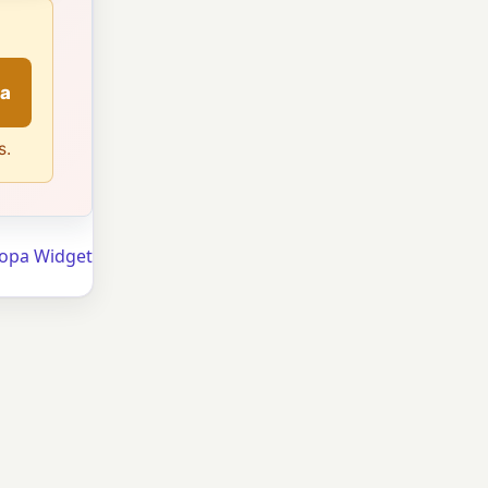
da
s.
Ropa Widget