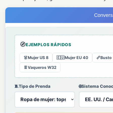
Convers
🧭
EJEMPLOS RÁPIDOS
👗
Mujer US 8
🇪🇺
Mujer EU 40
📏
Busto
👖
Vaqueros W32
🧵
Tipo de Prenda
🌐
Sistema Conoc