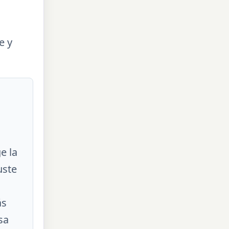
e y
e la
uste
ás
sa