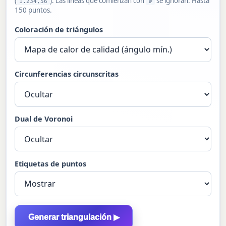
(
). Las líneas que comienzan con
se ignoran. Hasta
1.234,56
#
150 puntos.
Coloración de triángulos
Circunferencias circunscritas
Dual de Voronoi
Etiquetas de puntos
Generar triangulación ▶