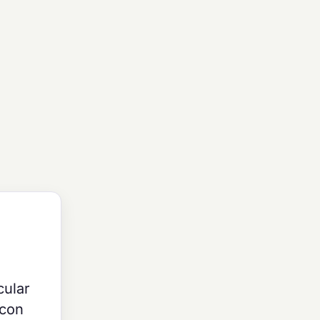
cular
 con