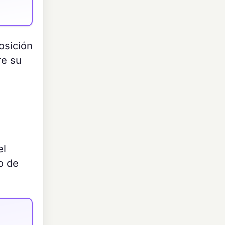
osición
re su
el
o de