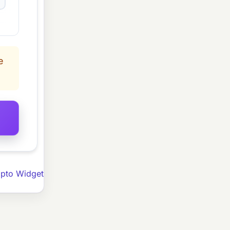
e
ipto Widget