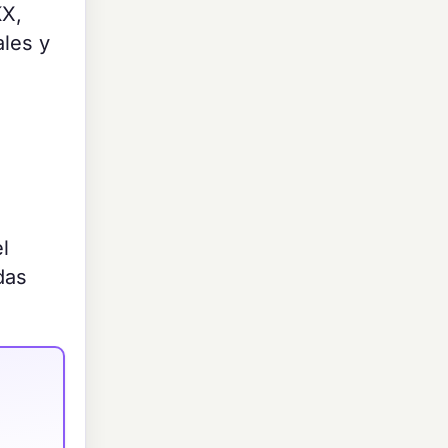
KX,
ales y
l
das