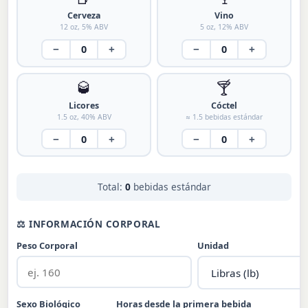
Cerveza
Vino
12 oz, 5% ABV
5 oz, 12% ABV
−
+
−
+
🥃
🍸
Licores
Cóctel
1.5 oz, 40% ABV
≈ 1.5 bebidas estándar
−
+
−
+
Total:
0
bebidas estándar
⚖ INFORMACIÓN CORPORAL
Peso Corporal
Unidad
Sexo Biológico
Horas desde la primera bebida