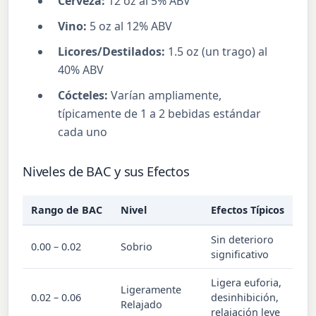
Cerveza:
12 oz al 5% ABV
Vino:
5 oz al 12% ABV
Licores/Destilados:
1.5 oz (un trago) al
40% ABV
Cócteles:
Varían ampliamente,
típicamente de 1 a 2 bebidas estándar
cada uno
Niveles de BAC y sus Efectos
Rango de BAC
Nivel
Efectos Típicos
Sin deterioro
0.00 – 0.02
Sobrio
significativo
Ligera euforia,
Ligeramente
0.02 – 0.06
desinhibición,
Relajado
relajación leve