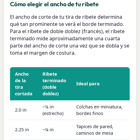
Cómo elegir el ancho de tu ribete
El ancho de corte de tu tira de ribete determina
qué tan prominente se verá el borde terminado.
Para el ribete de doble doblez (francés), el ribete
terminado mide aproximadamente una cuarta
parte del ancho de corte una vez que se dobla y se
toma el margen de costura.
Ancho
Ribete
de la
terminado
Ideal para
tira
(doble
cortada
doblez)
~¼ in
Colchas en miniatura,
2.0 in
(estrecho)
bordes finos
Tapices de pared,
2.25 in
~¼ in
caminos de mesa