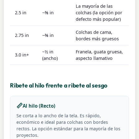
La mayoría de las
2.5 in
~⅜ in
colchas (la opción por
defecto más popular)
Colchas de cama,
2.75 in
~⅜ in
bordes más gruesos
~½ in
Franela, guata gruesa,
3.0 in+
(ancho)
aspecto llamativo
Ribete al hilo frente a ribete al sesgo
📏
Al hilo (Recto)
Se corta a lo ancho de la tela. Es rápido,
económico e ideal para colchas con bordes
rectos. La opción estándar para la mayoría de los
proyectos.