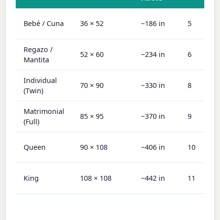
Bebé / Cuna
36 × 52
~186 in
5
Regazo /
52 × 60
~234 in
6
Mantita
Individual
70 × 90
~330 in
8
(Twin)
Matrimonial
85 × 95
~370 in
9
(Full)
Queen
90 × 108
~406 in
10
King
108 × 108
~442 in
11