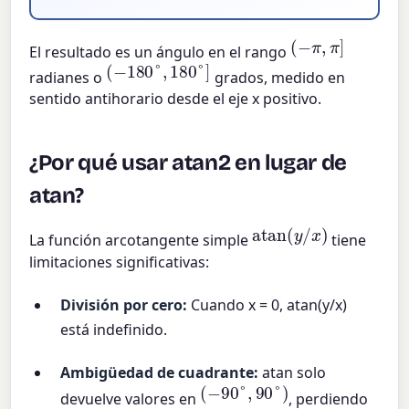
(
−
π
,
π
]
El resultado es un ángulo en el rango
(
−
180
°
,
180
°
]
radianes o
grados, medido en
sentido antihorario desde el eje x positivo.
¿Por qué usar atan2 en lugar de
atan?
atan
(
y
/
x
)
La función arcotangente simple
tiene
limitaciones significativas:
División por cero:
Cuando x = 0, atan(y/x)
está indefinido.
Ambigüedad de cuadrante:
atan solo
(
−
90
°
,
90
°
)
devuelve valores en
, perdiendo