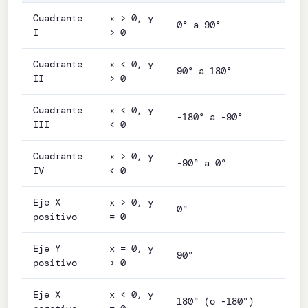
Cuadrante
x > 0, y
0° a 90°
I
> 0
Cuadrante
x < 0, y
90° a 180°
II
> 0
Cuadrante
x < 0, y
-180° a -90°
III
< 0
Cuadrante
x > 0, y
-90° a 0°
IV
< 0
Eje X
x > 0, y
0°
positivo
= 0
Eje Y
x = 0, y
90°
positivo
> 0
Eje X
x < 0, y
180° (o -180°)