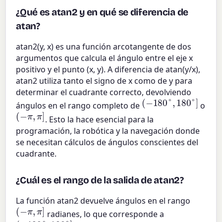
¿Qué es atan2 y en qué se diferencia de
atan?
atan2(y, x) es una función arcotangente de dos
argumentos que calcula el ángulo entre el eje x
positivo y el punto (x, y). A diferencia de atan(y/x),
atan2 utiliza tanto el signo de x como de y para
determinar el cuadrante correcto, devolviendo
(
−
180
°
,
180
°
]
ángulos en el rango completo de
o
(
−
π
,
π
]
. Esto la hace esencial para la
programación, la robótica y la navegación donde
se necesitan cálculos de ángulos conscientes del
cuadrante.
¿Cuál es el rango de la salida de atan2?
La función atan2 devuelve ángulos en el rango
(
−
π
,
π
]
radianes, lo que corresponde a
(
−
180
°
,
180
°
]