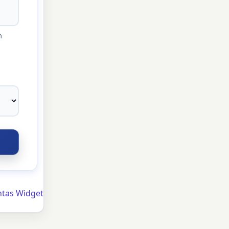
n
ntas Widget