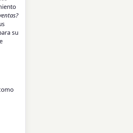
miento
ventas?
us
para su
e
 como