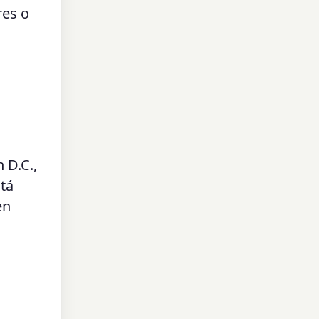
res o
 D.C.,
stá
en