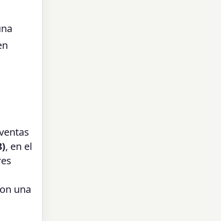
una
en
 ventas
8)
, en el
res
ron una