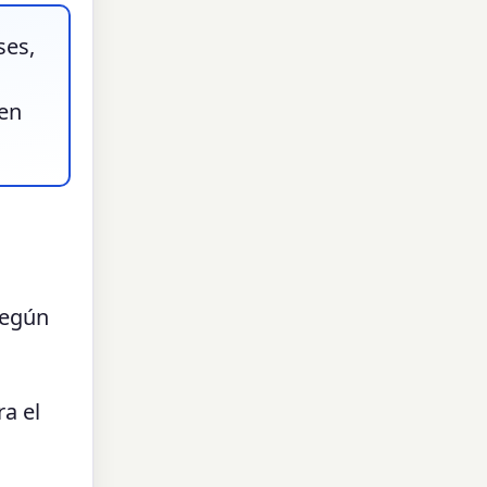
ses,
cen
según
a el