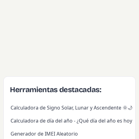
Herramientas destacadas:
Calculadora de Signo Solar, Lunar y Ascendente 🌞🌙✨
Calculadora de día del año - ¿Qué día del año es hoy?
Generador de IMEI Aleatorio