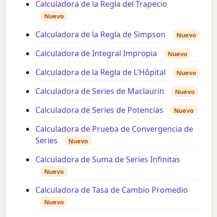
Calculadora de la Regla del Trapecio
Nuevo
Calculadora de la Regla de Simpson
Nuevo
Calculadora de Integral Impropia
Nuevo
Calculadora de la Regla de L'Hôpital
Nuevo
Calculadora de Series de Maclaurin
Nuevo
Calculadora de Series de Potencias
Nuevo
Calculadora de Prueba de Convergencia de
Series
Nuevo
Calculadora de Suma de Series Infinitas
Nuevo
Calculadora de Tasa de Cambio Promedio
Nuevo