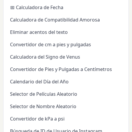
📅 Calculadora de Fecha
Calculadora de Compatibilidad Amorosa
Eliminar acentos del texto
Convertidor de cm a pies y pulgadas
Calculadora del Signo de Venus
Convertidor de Pies y Pulgadas a Centímetros
Calendario del Día del Año
Selector de Películas Aleatorio
Selector de Nombre Aleatorio
Convertidor de kPa a psi
Búsqueda de ID de Usuario de Instagram