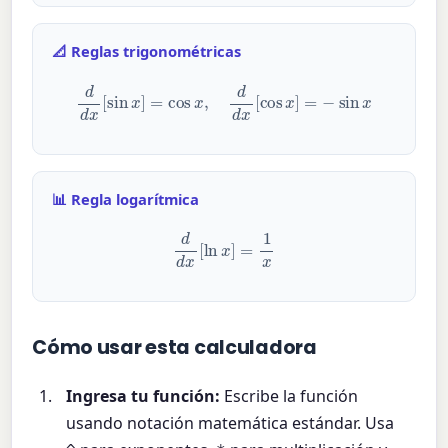
📐 Reglas trigonométricas
d
d
x
[
sin
x
]
=
cos
x
,
d
d
x
[
cos
x
]
=
−
sin
x
📊 Regla logarítmica
d
d
x
[
ln
x
]
=
1
x
Cómo usar esta calculadora
Ingresa tu función:
Escribe la función
usando notación matemática estándar. Usa