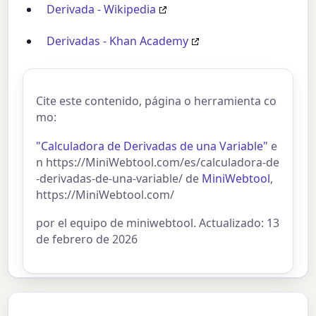
Derivada - Wikipedia
Derivadas - Khan Academy
Cite este contenido, página o herramienta co
mo:
"Calculadora de Derivadas de una Variable"
e
n https://MiniWebtool.com/es/calculadora-de
-derivadas-de-una-variable/ de
MiniWebtool
,
https://MiniWebtool.com/
por el equipo de miniwebtool. Actualizado: 13
de febrero de 2026