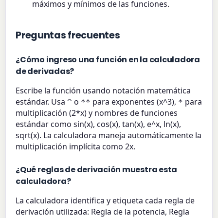
máximos y mínimos de las funciones.
Preguntas frecuentes
¿Cómo ingreso una función en la calculadora
de derivadas?
Escribe la función usando notación matemática
estándar. Usa
o
para exponentes (x^3),
para
^
**
*
multiplicación (2*x) y nombres de funciones
estándar como sin(x), cos(x), tan(x), e^x, ln(x),
sqrt(x). La calculadora maneja automáticamente la
multiplicación implícita como 2x.
¿Qué reglas de derivación muestra esta
calculadora?
La calculadora identifica y etiqueta cada regla de
derivación utilizada: Regla de la potencia, Regla