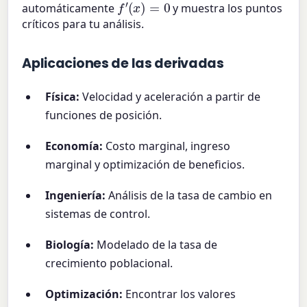
f
′
(
x
)
=
0
automáticamente
y muestra los puntos
críticos para tu análisis.
Aplicaciones de las derivadas
Física:
Velocidad y aceleración a partir de
funciones de posición.
Economía:
Costo marginal, ingreso
marginal y optimización de beneficios.
Ingeniería:
Análisis de la tasa de cambio en
sistemas de control.
Biología:
Modelado de la tasa de
crecimiento poblacional.
Optimización:
Encontrar los valores