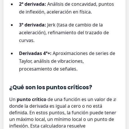
2ª derivada:
Análisis de concavidad, puntos
de inflexión, aceleración en física.
3ª derivada:
Jerk (tasa de cambio de la
aceleración), refinamiento del trazado de
curvas.
Derivadas 4ª+:
Aproximaciones de series de
Taylor, análisis de vibraciones,
procesamiento de señales.
¿Qué son los puntos críticos?
x
Un
punto crítico
de una función es un valor de
donde la derivada es igual a cero o no está
definida. En estos puntos, la función puede tener
un máximo local, un mínimo local o un punto de
inflexión. Esta calculadora resuelve