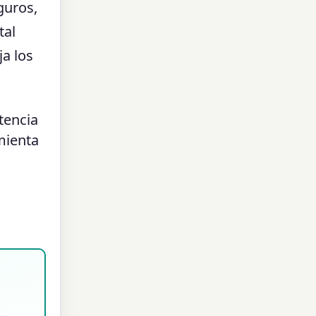
guros,
tal
ja los
tencia
mienta