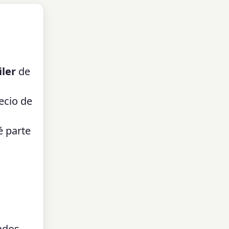
iler
de
ecio de
é parte
ados