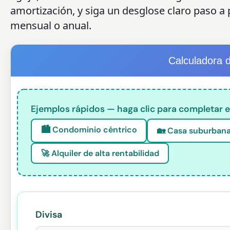
amortización, y siga un desglose claro paso a
mensual o anual.
Calculadora d
Ejemplos rápidos — haga clic para completar el
🏙️ Condominio céntrico
🏡 Casa suburban
🚀 Alquiler de alta rentabilidad
Divisa