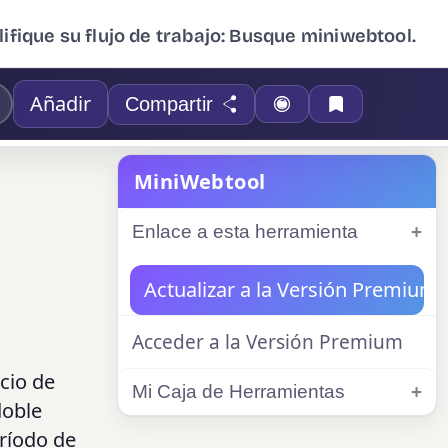
ifique su flujo de trabajo: Busque miniwebtool.
Añadir
Compartir
MiniWebtool
Enlace a esta herramienta
Actualizar a la Versión Premium
Acceder a la Versión Premium
ecio de
Mi Caja de Herramientas
doble
eríodo de