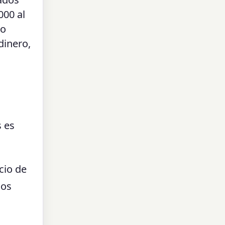
000 al
so
dinero,
s es
ecio de
los