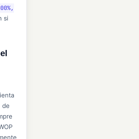
100%,
 si
el
ienta
a de
empre
 SWOP
emente