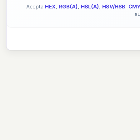
Acepta
HEX
,
RGB(A)
,
HSL(A)
,
HSV/HSB
,
CM
a