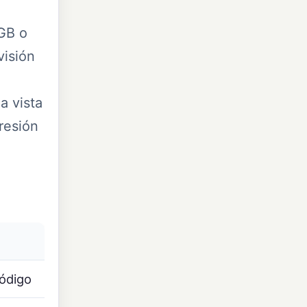
RGB o
visión
a vista
presión
ódigo