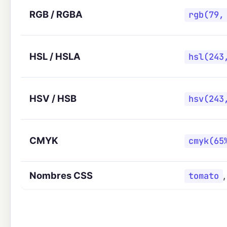
RGB / RGBA
rgb(79,
HSL / HSLA
hsl(243
HSV / HSB
hsv(243
CMYK
cmyk(65
Nombres CSS
tomato