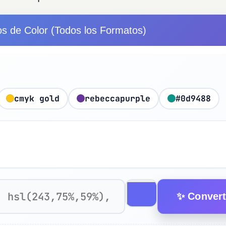
s de Color (Todos los Formatos)
cmyk gold
rebeccapurple
#0d9488
✨ Convert