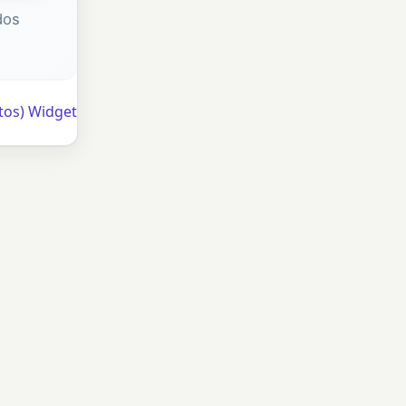
dos
tos) Widget