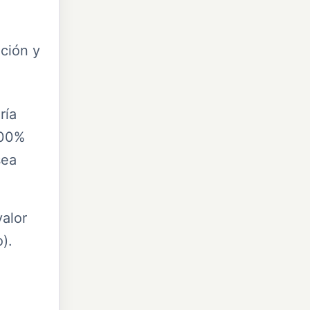
ción y
ría
100%
sea
valor
).