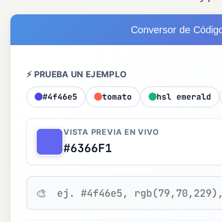
Conversor de Código
⚡ PRUEBA UN EJEMPLO
#4f46e5
tomato
hsl emerald
VISTA PREVIA EN VIVO
#6366F1
🎨