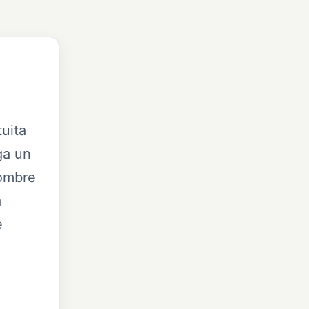
tuita
ga un
nombre
a
e