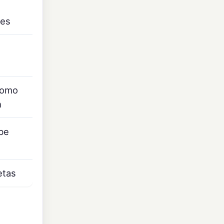
nes
como
h
be
etas