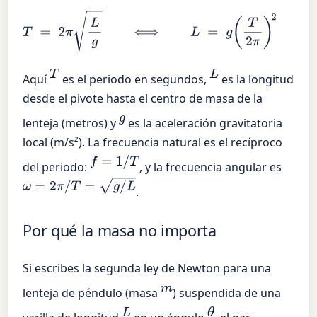
T
=
2
π
L
g
⟺
L
=
g
(
T
2
π
)
2
⟺
g
=
4
π
2
L
T
2
T
L
Aquí
es el periodo en segundos,
es la longitud
desde el pivote hasta el centro de masa de la
g
lenteja (metros) y
es la aceleración gravitatoria
local (m/s²). La frecuencia natural es el recíproco
f
=
1
/
T
del periodo:
, y la frecuencia angular es
ω
=
2
π
/
T
=
g
/
L
.
Por qué la masa no importa
Si escribes la segunda ley de Newton para una
m
lenteja de péndulo (masa
) suspendida de una
L
θ