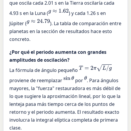
que oscila cada 2.01 s en la Tierra oscilaría cada
g
≈
1.62
4.93 s en la Luna (
) y cada 1.26 s en
g
≈
24.79
Júpiter (
). La tabla de comparación entre
planetas en la sección de resultados hace esto
concreto.
¿Por qué el periodo aumenta con grandes
amplitudes de oscilación?
T
=
2
π
L
/
g
La fórmula de ángulo pequeño
sin
θ
θ
proviene de reemplazar
por
. Para ángulos
mayores, la "fuerza" restauradora es más débil de
lo que sugiere la aproximación lineal, por lo que la
lenteja pasa más tiempo cerca de los puntos de
retorno y el periodo aumenta. El resultado exacto
involucra la integral elíptica completa de primera
clase.