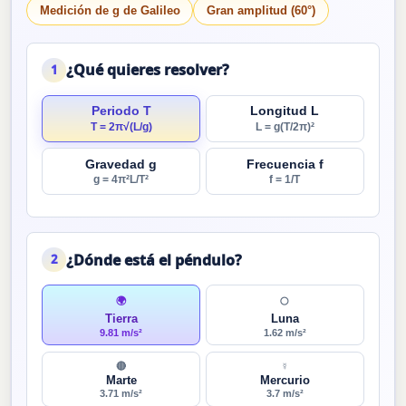
Medición de g de Galileo
Gran amplitud (60°)
¿Qué quieres resolver?
1
Periodo T
Longitud L
T = 2π√(L/g)
L = g(T/2π)²
Gravedad g
Frecuencia f
g = 4π²L/T²
f = 1/T
¿Dónde está el péndulo?
2
🌍
🌕
Tierra
Luna
9.81 m/s²
1.62 m/s²
🔴
☿
Marte
Mercurio
3.71 m/s²
3.7 m/s²