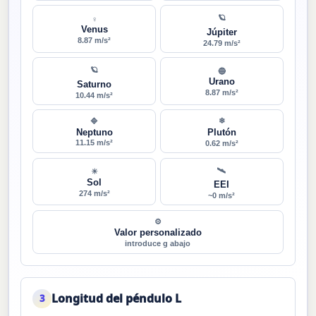
🪐
♀
Venus
Júpiter
8.87 m/s²
24.79 m/s²
🪐
🔵
Urano
Saturno
8.87 m/s²
10.44 m/s²
❄
🔷
Neptuno
Plutón
11.15 m/s²
0.62 m/s²
🛰
☀
Sol
EEI
274 m/s²
~0 m/s²
⚙
Valor personalizado
introduce g abajo
Longitud del péndulo L
3