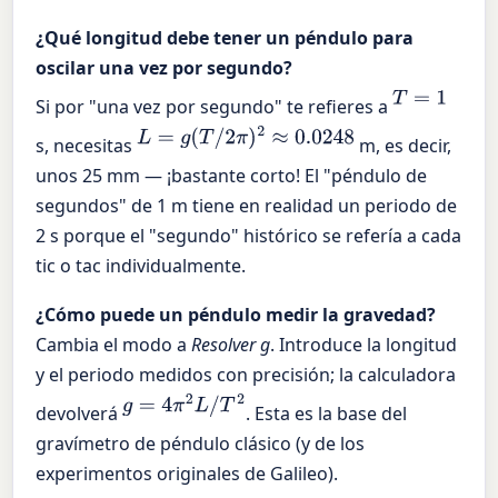
¿Qué longitud debe tener un péndulo para
oscilar una vez por segundo?
T
=
1
Si por "una vez por segundo" te refieres a
L
=
g
(
T
/
2
π
)
2
≈
0.0248
s, necesitas
m, es decir,
unos 25 mm — ¡bastante corto! El "péndulo de
segundos" de 1 m tiene en realidad un periodo de
2 s porque el "segundo" histórico se refería a cada
tic o tac individualmente.
¿Cómo puede un péndulo medir la gravedad?
Cambia el modo a
Resolver g
. Introduce la longitud
y el periodo medidos con precisión; la calculadora
g
=
4
π
2
L
/
T
2
devolverá
. Esta es la base del
gravímetro de péndulo clásico (y de los
experimentos originales de Galileo).