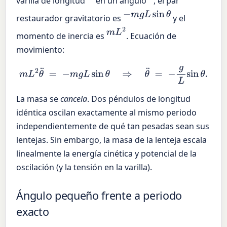
varilla de longitud
en un ángulo
, el par
−
m
g
L
sin
θ
restaurador gravitatorio es
y el
m
L
2
momento de inercia es
. Ecuación de
movimiento:
m
L
2
θ
¨
=
−
m
g
L
sin
θ
⇒
θ
¨
=
−
g
L
sin
θ
.
La masa se
cancela
. Dos péndulos de longitud
idéntica oscilan exactamente al mismo periodo
independientemente de qué tan pesadas sean sus
lentejas. Sin embargo, la masa de la lenteja escala
linealmente la energía cinética y potencial de la
oscilación (y la tensión en la varilla).
Ángulo pequeño frente a periodo
exacto