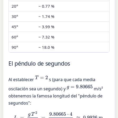
20°
~ 0.77 %
30°
~ 1.74 %
45°
~ 3.99 %
60°
~ 7.32 %
90°
~ 18.0 %
El péndulo de segundos
T
=
2
Al establecer
s (para que cada media
g
=
9.80665
oscilación sea un segundo) y
m/s²
obtenemos la famosa longitud del "péndulo de
segundos":
L
=
g
T
2
4
π
2
=
9.80665
⋅
4
4
π
2
≈
0.9936
m
.