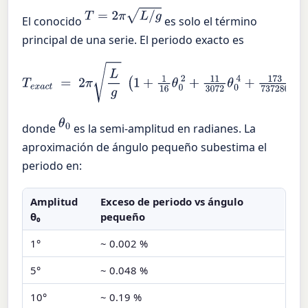
T
=
2
π
L
/
g
El conocido
es solo el término
principal de una serie. El periodo exacto es
T
e
x
a
c
t
=
2
π
L
g
(
1
+
1
16
θ
0
2
+
11
3072
θ
0
4
+
173
737280
θ
0
6
+
…
)
θ
0
donde
es la semi-amplitud en radianes. La
aproximación de ángulo pequeño subestima el
periodo en:
Amplitud
Exceso de periodo vs ángulo
θ₀
pequeño
1°
~ 0.002 %
5°
~ 0.048 %
10°
~ 0.19 %