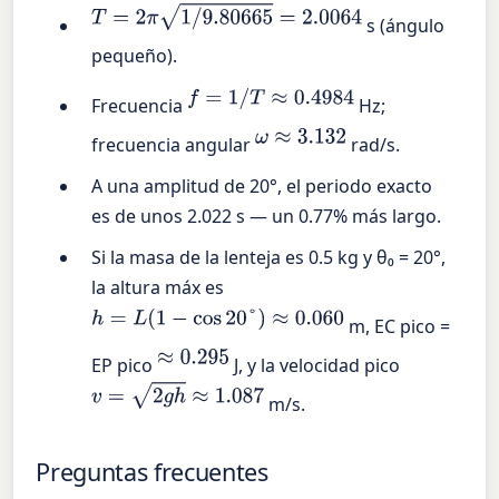
T
=
2
π
1
/
9.80665
=
2.0064
s (ángulo
pequeño).
f
=
1
/
T
≈
0.4984
Frecuencia
Hz;
ω
≈
3.132
frecuencia angular
rad/s.
A una amplitud de 20°, el periodo exacto
es de unos 2.022 s — un 0.77% más largo.
Si la masa de la lenteja es 0.5 kg y θ₀ = 20°,
la altura máx es
h
=
L
(
1
−
cos
20
°
)
≈
0.060
m, EC pico =
≈
0.295
EP pico
J, y la velocidad pico
v
=
2
g
h
≈
1.087
m/s.
Preguntas frecuentes