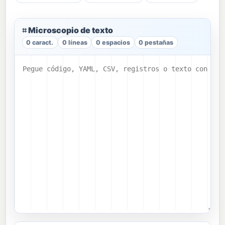
⌗ Microscopio de texto
0 caract.
0 líneas
0 espacios
0 pestañas