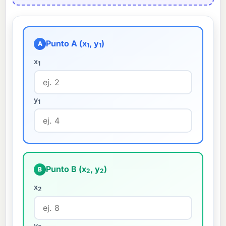
Punto A (x
, y
)
A
1
1
x
1
y
1
Punto B (x
, y
)
B
2
2
x
2
y