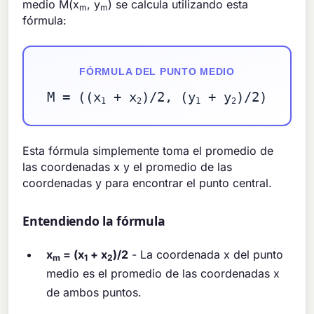
medio M(x
, y
) se calcula utilizando esta
m
m
fórmula:
FÓRMULA DEL PUNTO MEDIO
M = ((x
+ x
)/2, (y
+ y
)/2)
1
2
1
2
Esta fórmula simplemente toma el promedio de
las coordenadas x y el promedio de las
coordenadas y para encontrar el punto central.
Entendiendo la fórmula
x
= (x
+ x
)/2
- La coordenada x del punto
m
1
2
medio es el promedio de las coordenadas x
de ambos puntos.