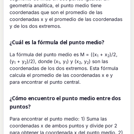
geometría analítica, el punto medio tiene
coordenadas que son el promedio de las
coordenadas x y el promedio de las coordenadas
y de los dos extremos.
¿Cuál es la fórmula del punto medio?
La fórmula del punto medio es M = ((x
+ x
)/2,
1
2
(y
+ y
)/2), donde (x
, y
) y (x
, y
) son las
1
2
1
1
2
2
coordenadas de los dos extremos. Esta fórmula
calcula el promedio de las coordenadas x e y
para encontrar el punto central.
¿Cómo encuentro el punto medio entre dos
puntos?
Para encontrar el punto medio: 1) Suma las
coordenadas x de ambos puntos y divide por 2
para obtener la coordenada x del punto medio. 2)