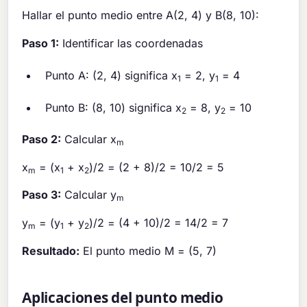
Hallar el punto medio entre A(2, 4) y B(8, 10):
Paso 1:
Identificar las coordenadas
Punto A: (2, 4) significa x
= 2, y
= 4
1
1
Punto B: (8, 10) significa x
= 8, y
= 10
2
2
Paso 2:
Calcular x
m
x
= (x
+ x
)/2 = (2 + 8)/2 = 10/2 = 5
m
1
2
Paso 3:
Calcular y
m
y
= (y
+ y
)/2 = (4 + 10)/2 = 14/2 = 7
m
1
2
Resultado:
El punto medio M = (5, 7)
Aplicaciones del punto medio