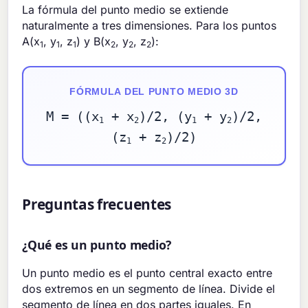
La fórmula del punto medio se extiende
naturalmente a tres dimensiones. Para los puntos
A(x
, y
, z
) y B(x
, y
, z
):
1
1
1
2
2
2
FÓRMULA DEL PUNTO MEDIO 3D
M = ((x
+ x
)/2, (y
+ y
)/2,
1
2
1
2
(z
+ z
)/2)
1
2
Preguntas frecuentes
¿Qué es un punto medio?
Un punto medio es el punto central exacto entre
dos extremos en un segmento de línea. Divide el
segmento de línea en dos partes iguales. En