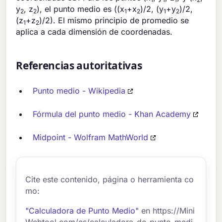
y
, z
), el punto medio es ((x
+x
)/2, (y
+y
)/2,
2
2
1
2
1
2
(z
+z
)/2). El mismo principio de promedio se
1
2
aplica a cada dimensión de coordenadas.
Referencias autoritativas
Punto medio - Wikipedia
Fórmula del punto medio - Khan Academy
Midpoint - Wolfram MathWorld
Cite este contenido, página o herramienta co
mo:
"Calculadora de Punto Medio"
en https://Mini