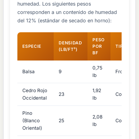
humedad. Los siguientes pesos
corresponden a un contenido de humedad
del 12% (estándar de secado en horno):
PESO
DENSIDAD
ESPECIE
POR
TIPO
(LB/FT³)
BF
0,75
Balsa
9
Frondosa
lb
Cedro Rojo
1,92
23
Conífera
Occidental
lb
Pino
2,08
(Blanco
25
Conífera
lb
Oriental)