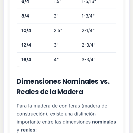
6/4
1,5"
1-5/16"
0,75 B
8/4
2"
1-3/4"
1,00 BF
10/4
2,5"
2-1/4"
1,25 BF
12/4
3"
2-3/4"
1,50 BF
16/4
4"
3-3/4"
2,00 B
Dimensiones Nominales vs.
Reales de la Madera
Para la madera de coníferas (madera de
construcción), existe una distinción
importante entre las dimensiones
nominales
y
reales
: