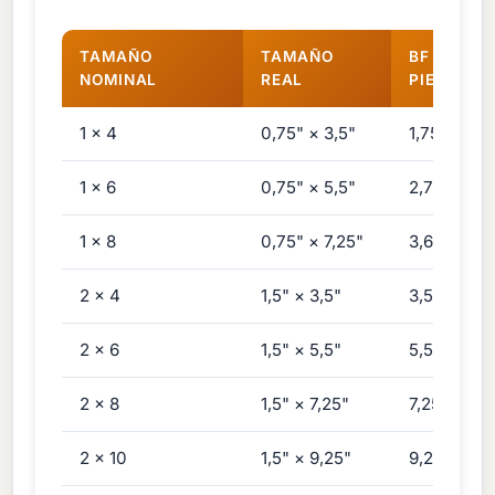
TAMAÑO
TAMAÑO
BF POR TA
NOMINAL
REAL
PIES
1 × 4
0,75" × 3,5"
1,75 BF
1 × 6
0,75" × 5,5"
2,75 BF
1 × 8
0,75" × 7,25"
3,63 BF
2 × 4
1,5" × 3,5"
3,50 BF
2 × 6
1,5" × 5,5"
5,50 BF
2 × 8
1,5" × 7,25"
7,25 BF
2 × 10
1,5" × 9,25"
9,25 BF