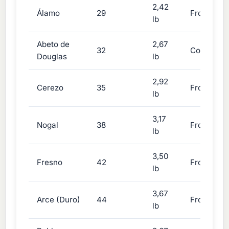
2,42
Álamo
29
Frondosa
lb
Abeto de
2,67
32
Conífera
Douglas
lb
2,92
Cerezo
35
Frondosa
lb
3,17
Nogal
38
Frondosa
lb
3,50
Fresno
42
Frondosa
lb
3,67
Arce (Duro)
44
Frondosa
lb