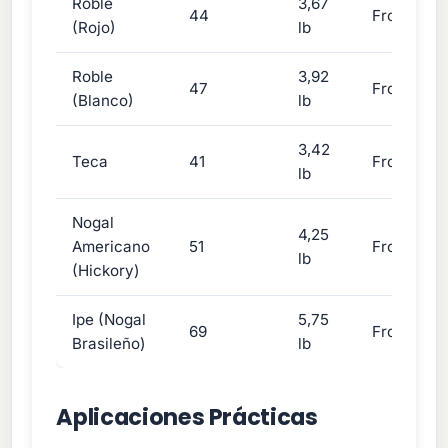
Roble
3,67
44
Frondosa
(Rojo)
lb
Roble
3,92
47
Frondosa
(Blanco)
lb
3,42
Teca
41
Frondosa
lb
Nogal
4,25
Americano
51
Frondosa
lb
(Hickory)
Ipe (Nogal
5,75
69
Frondosa
Brasileño)
lb
Aplicaciones Prácticas