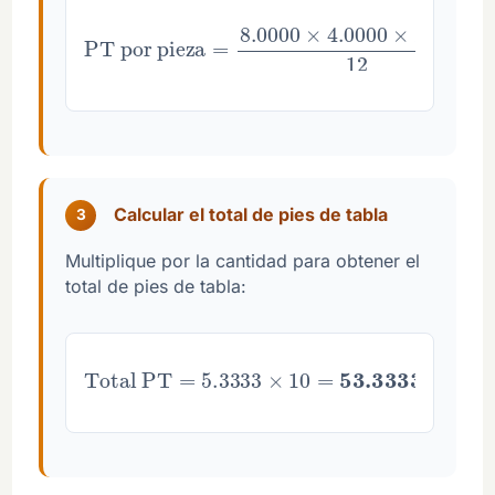
PT por pieza
=
8.0000
12
=
5.3333
×
4.0000
×
2.0000
Calcular el total de pies de tabla
3
Multiplique por la cantidad para obtener el
total de pies de tabla:
Total PT
=
5.3333
pies de tabla
×
10
=
53.3333