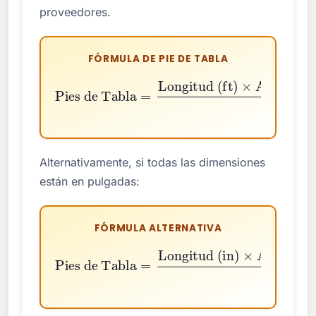
proveedores.
FÓRMULA DE PIE DE TABLA
Longitud (ft)
Pies de Tabla
×
Ancho (in)
×
Grosor (in)
=
12
Alternativamente, si todas las dimensiones
están en pulgadas:
FÓRMULA ALTERNATIVA
Longitud (in)
×
Pies de Tabla
Ancho (in)
×
Grosor (in)
=
144