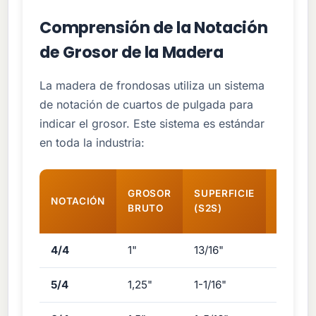
Comprensión de la Notación
de Grosor de la Madera
La madera de frondosas utiliza un sistema
de notación de cuartos de pulgada para
indicar el grosor. Este sistema es estándar
en toda la industria:
PIES D
GROSOR
SUPERFICIE
NOTACIÓN
PIE LIN
BRUTO
(S2S)
ANCHO
4/4
1"
13/16"
0,50 B
5/4
1,25"
1-1/16"
0,625 