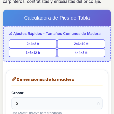
carpinteros, contratistas y entusiastas del bricolaje.
Calculadora de Pies de Tabla
📐 Ajustes Rápidos - Tamaños Comunes de Madera
2×4×8 ft
2×6×10 ft
1×6×12 ft
4×4×8 ft
📏
Dimensiones de la madera
Grosor
in
Use 4/4=1", 8/4=2" para frondosas