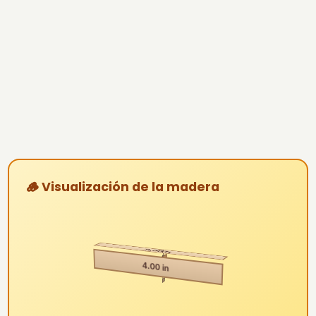
🪵 Visualización de la madera
2.
8.00 ft
00
4.00 in
in