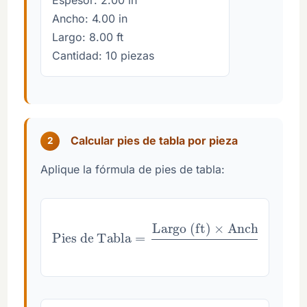
Ancho: 4.00 in
Largo: 8.00 ft
Cantidad: 10 piezas
Calcular pies de tabla por pieza
2
Aplique la fórmula de pies de tabla:
Pies de Tabla
Ancho (in)
×
Espesor (in)
=
Largo (ft)
12
×