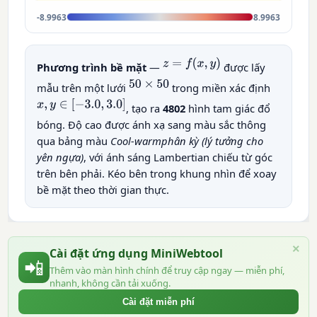
-8.9963
8.9963
z
=
f
(
x
,
y
)
Phương trình bề mặt
—
được lấy
50
×
50
mẫu trên một lưới
trong miền xác định
x
,
y
∈
[
−
3.0
,
3.0
]
, tạo ra
4802
hình tam giác đổ
bóng. Độ cao được ánh xạ sang màu sắc thông
qua bảng màu
Cool-warmphân kỳ (lý tưởng cho
yên ngựa)
, với ánh sáng Lambertian chiếu từ góc
trên bên phải. Kéo bên trong khung nhìn để xoay
bề mặt theo thời gian thực.
×
Cài đặt ứng dụng MiniWebtool
📲
Thêm vào màn hình chính để truy cập ngay — miễn phí,
nhanh, không cần tải xuống.
Cài đặt miễn phí