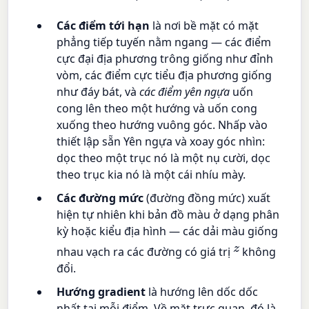
Các điểm tới hạn
là nơi bề mặt có mặt
phẳng tiếp tuyến nằm ngang — các điểm
cực đại địa phương trông giống như đỉnh
vòm, các điểm cực tiểu địa phương giống
như đáy bát, và
các điểm yên ngựa
uốn
cong lên theo một hướng và uốn cong
xuống theo hướng vuông góc. Nhấp vào
thiết lập sẵn Yên ngựa và xoay góc nhìn:
dọc theo một trục nó là một nụ cười, dọc
theo trục kia nó là một cái nhíu mày.
Các đường mức
(đường đồng mức) xuất
hiện tự nhiên khi bản đồ màu ở dạng phân
kỳ hoặc kiểu địa hình — các dải màu giống
z
nhau vạch ra các đường có giá trị
không
đổi.
Hướng gradient
là hướng lên dốc dốc
nhất tại mỗi điểm. Về mặt trực quan, đó là