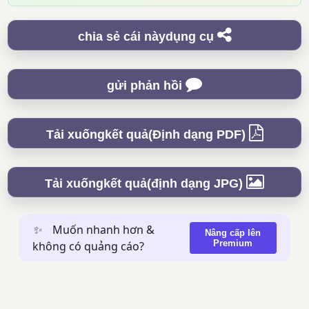
chia sẻ cái nàydụng cụ
gửi phản hồi
Tải xuốngkết quả(Định dạng PDF)
Tải xuốngkết quả(định dạng JPG)
✨
Muốn nhanh hơn &
Nâng cấp lên
Premium
không có quảng cáo?