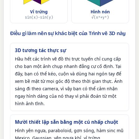
Vỉ trứng
Hình nón
sin(x)·sin(y)
√(x²+y²)
Điều gì làm nên sự khác biệt của Trình vẽ 3D này
3D tương tác thực sự
Hầu hết các trình vẽ đồ thị trực tuyến chỉ cung cấp
cho bạn một ảnh chụp nhanh đẳng cự cố định. Tại
đây, bạn có thể kéo, cuộn và dùng hai ngón tay để
xem bề mặt từ mọi góc độ theo thời gian thực. Ánh
sáng đi theo camera, vì vậy bạn có thể cảm nhận
ngay hình dáng của nó thay vì phải đoán từ một
hình ảnh tĩnh.
Mười thiết lập sẵn bằng một cú nhấp chuột
Hình yên ngựa, paraboloid, gợn sóng, hàm sinc mũ
Mexico, Gaussian, yên ngựa khỉ, vỉ trứng,