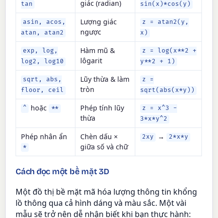
giác (radian)
tan
sin(x)*cos(y)
Lượng giác
asin, acos,
z = atan2(y,
ngược
atan, atan2
x)
Hàm mũ &
exp, log,
z = log(x**2 +
lôgarit
log2, log10
y**2 + 1)
Lũy thừa & làm
sqrt, abs,
z =
tròn
floor, ceil
sqrt(abs(x*y))
hoặc
Phép tính lũy
^
**
z = x^3 -
thừa
3*x*y^2
Phép nhân ẩn
Chèn dấu ×
→
2xy
2*x*y
giữa số và chữ
*
Cách đọc một bề mặt 3D
Một đồ thị bề mặt mã hóa lượng thông tin khổng
lồ thông qua cả hình dáng và màu sắc. Một vài
mẫu sẽ trở nên dễ nhận biết khi bạn thực hành: