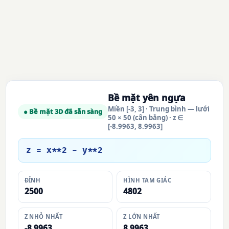
Bề mặt yên ngựa
Miền [-3, 3] · Trung bình — lưới
● Bề mặt 3D đã sẵn sàng
50 × 50 (cân bằng) · z ∈
[-8.9963, 8.9963]
z = x**2 - y**2
ĐỈNH
HÌNH TAM GIÁC
2500
4802
Z NHỎ NHẤT
Z LỚN NHẤT
-8.9963
8.9963