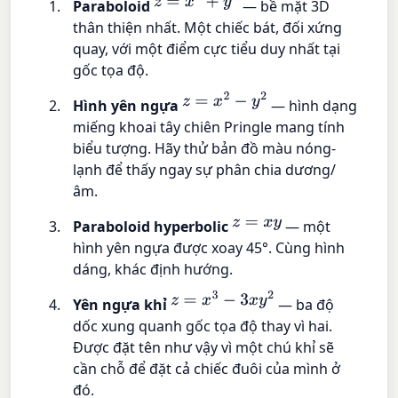
z
=
x
2
+
y
2
Paraboloid
— bề mặt 3D
thân thiện nhất. Một chiếc bát, đối xứng
quay, với một điểm cực tiểu duy nhất tại
gốc tọa độ.
z
=
x
2
−
y
2
Hình yên ngựa
— hình dạng
miếng khoai tây chiên Pringle mang tính
biểu tượng. Hãy thử bản đồ màu nóng-
lạnh để thấy ngay sự phân chia dương/
âm.
z
=
x
y
Paraboloid hyperbolic
— một
hình yên ngựa được xoay 45°. Cùng hình
dáng, khác định hướng.
z
=
x
3
−
3
x
y
2
Yên ngựa khỉ
— ba độ
dốc xung quanh gốc tọa độ thay vì hai.
Được đặt tên như vậy vì một chú khỉ sẽ
cần chỗ để đặt cả chiếc đuôi của mình ở
đó.