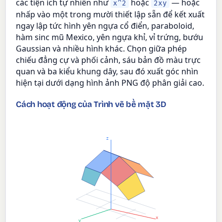
các tiện ích tự nhiên như
hoặc
— hoặc
x^2
2xy
nhấp vào một trong mười thiết lập sẵn để kết xuất
ngay lập tức hình yên ngựa cổ điển, paraboloid,
hàm sinc mũ Mexico, yên ngựa khỉ, vỉ trứng, bướu
Gaussian và nhiều hình khác. Chọn giữa phép
chiếu đẳng cự và phối cảnh, sáu bản đồ màu trực
quan và ba kiểu khung dây, sau đó xuất góc nhìn
hiện tại dưới dạng hình ảnh PNG độ phân giải cao.
Cách hoạt động của Trình vẽ bề mặt 3D
z
x
y