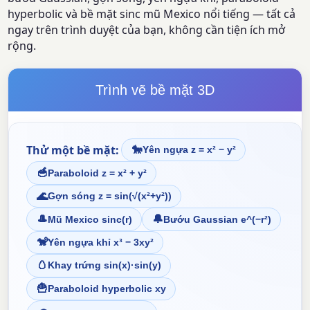
hyperbolic và bề mặt sinc mũ Mexico nổi tiếng — tất cả
ngay trên trình duyệt của bạn, không cần tiện ích mở
rộng.
Trình vẽ bề mặt 3D
Thử một bề mặt:
🐎
Yên ngựa z = x² − y²
🥣
Paraboloid z = x² + y²
🌊
Gợn sóng z = sin(√(x²+y²))
🎩
🔔
Mũ Mexico sinc(r)
Bướu Gaussian e^(−r²)
🐒
Yên ngựa khỉ x³ − 3xy²
🥚
Khay trứng sin(x)·sin(y)
🍟
Paraboloid hyperbolic xy