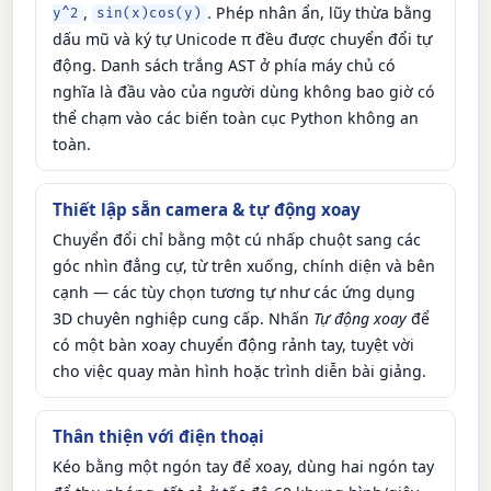
,
. Phép nhân ẩn, lũy thừa bằng
y^2
sin(x)cos(y)
dấu mũ và ký tự Unicode π đều được chuyển đổi tự
động. Danh sách trắng AST ở phía máy chủ có
nghĩa là đầu vào của người dùng không bao giờ có
thể chạm vào các biến toàn cục Python không an
toàn.
Thiết lập sẵn camera & tự động xoay
Chuyển đổi chỉ bằng một cú nhấp chuột sang các
góc nhìn đẳng cự, từ trên xuống, chính diện và bên
cạnh — các tùy chọn tương tự như các ứng dụng
3D chuyên nghiệp cung cấp. Nhấn
Tự động xoay
để
có một bàn xoay chuyển động rảnh tay, tuyệt vời
cho việc quay màn hình hoặc trình diễn bài giảng.
Thân thiện với điện thoại
Kéo bằng một ngón tay để xoay, dùng hai ngón tay