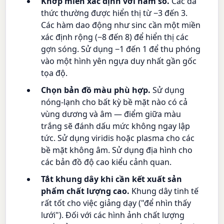
Khớp miền xác định với hàm số.
Các đa
thức thường được hiển thị từ −3 đến 3.
Các hàm dao động như sinc cần một miền
xác định rộng (−8 đến 8) để hiển thị các
gợn sóng. Sử dụng −1 đến 1 để thu phóng
vào một hình yên ngựa duy nhất gần gốc
tọa độ.
Chọn bản đồ màu phù hợp.
Sử dụng
nóng-lạnh cho bất kỳ bề mặt nào có cả
vùng dương và âm — điểm giữa màu
trắng sẽ đánh dấu mức không ngay lập
tức. Sử dụng viridis hoặc plasma cho các
bề mặt không âm. Sử dụng địa hình cho
các bản đồ độ cao kiểu cảnh quan.
Tắt khung dây khi cần kết xuất sản
phẩm chất lượng cao.
Khung dây tinh tế
rất tốt cho việc giảng dạy ("để nhìn thấy
lưới"). Đối với các hình ảnh chất lượng