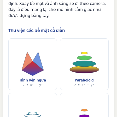
định. Xoay bề mặt và ánh sáng sẽ đi theo camera,
đây là điều mang lại cho mô hình cảm giác như
được dựng bằng tay.
Thư viện các bề mặt cổ điển
Hình yên ngựa
Paraboloid
z = x² − y²
z = x² + y²