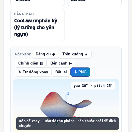
BẢNG MÀU
Cool-warmphân kỳ
(lý tưởng cho yên
ngựa)
Góc xem:
Đẳng cự ◆
Trên xuống ▲
Chính diện ◧
Bên cạnh ▶
↻ Tự động xoay
Đặt lại
⬇ PNG
yaw 30° · pitch 25°
Kéo để xoay · Cuộn để thu phóng · Kéo chuột phải để dịch
chuyển