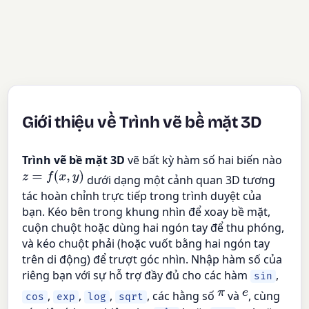
Giới thiệu về Trình vẽ bề mặt 3D
Trình vẽ bề mặt 3D
vẽ bất kỳ hàm số hai biến nào
z
=
f
(
x
,
y
)
dưới dạng một cảnh quan 3D tương
tác hoàn chỉnh trực tiếp trong trình duyệt của
bạn. Kéo bên trong khung nhìn để xoay bề mặt,
cuộn chuột hoặc dùng hai ngón tay để thu phóng,
và kéo chuột phải (hoặc vuốt bằng hai ngón tay
trên di động) để trượt góc nhìn. Nhập hàm số của
riêng bạn với sự hỗ trợ đầy đủ cho các hàm
,
sin
π
e
,
,
,
, các hằng số
và
, cùng
cos
exp
log
sqrt