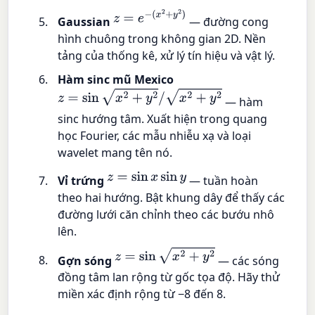
z
=
e
−
(
x
2
+
y
2
)
Gaussian
— đường cong
hình chuông trong không gian 2D. Nền
tảng của thống kê, xử lý tín hiệu và vật lý.
Hàm sinc mũ Mexico
z
=
sin
x
2
+
y
2
/
x
2
+
y
2
— hàm
sinc hướng tâm. Xuất hiện trong quang
học Fourier, các mẫu nhiễu xạ và loại
wavelet mang tên nó.
z
=
sin
x
sin
y
Vỉ trứng
— tuần hoàn
theo hai hướng. Bật khung dây để thấy các
đường lưới căn chỉnh theo các bướu nhô
lên.
z
=
sin
x
2
+
y
2
Gợn sóng
— các sóng
đồng tâm lan rộng từ gốc tọa độ. Hãy thử
miền xác định rộng từ −8 đến 8.