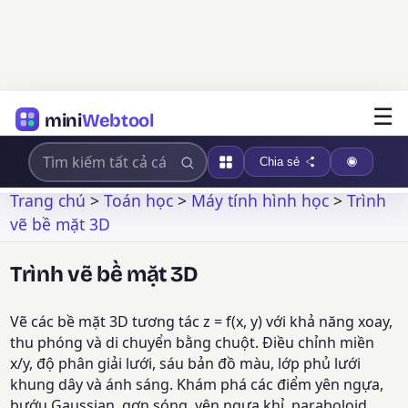
☰
mini
Webtool
Chia sẻ
Trang chủ
>
Toán học
>
Máy tính hình học
>
Trình
vẽ bề mặt 3D
Trình vẽ bề mặt 3D
Vẽ các bề mặt 3D tương tác z = f(x, y) với khả năng xoay,
thu phóng và di chuyển bằng chuột. Điều chỉnh miền
x/y, độ phân giải lưới, sáu bản đồ màu, lớp phủ lưới
khung dây và ánh sáng. Khám phá các điểm yên ngựa,
bướu Gaussian, gợn sóng, yên ngựa khỉ, paraboloid