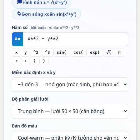
🎓
Hình nón z = √(x²+y²)
🌀
Gợn sóng xoắn sin(x²+y²)
Hàm số
bắt buộc · ví dụ: x**2 - y**2
z =
x
y
^2
^3
sin(
cos(
exp(
√(
π
×
÷
(
)
Miền xác định x và y
Độ phân giải lưới
Bản đồ màu