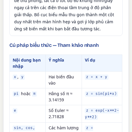
để thu phóng, tất cả ở tốc độ 60 khung hình/giây
ngay cả trên các điện thoại tầm trung ở độ phân
giải thấp. Bố cục biểu mẫu thu gọn thành một cột
duy nhất trên màn hình hẹp và gợi ý lớp phủ cảm
ứng sẽ biến mất khi bạn bắt đầu tương tác.
Cú pháp biểu thức — Tham khảo nhanh
Nội dung bạn
Ý nghĩa
Ví dụ
nhập
,
Hai biến đầu
x
y
z = x + y
vào
hoặc
Hằng số π ≈
pi
π
z = sin(pi*x)
3.14159
Số Euler ≈
e
z = exp(-x**2-
2.71828
y**2)
Các hàm lượng
sin, cos,
z =