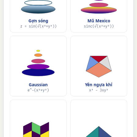
Gợn sóng
Mũ Mexico
z = sin(√(x²+y²))
sinc(√(x²+y²))
Gaussian
Yên ngựa khỉ
e^−(x²+y²)
x³ − 3xy²