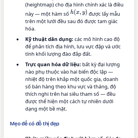
(heightmap) cho địa hình chính xác là điều
h
(
x
,
y
)
này — một hàm số
được lấy mẫu
trên một lưới đều sau đó được tam giác
hóa.
Kỹ thuật dân dụng:
các mô hình cao độ
để phân tích địa hình, lưu vực đập và ước
tính khối lượng đào đắp đất.
Trực quan hóa dữ liệu:
bất kỳ đại lượng
nào phụ thuộc vào hai biến độc lập —
nhiệt độ trên khắp một quốc gia, doanh
số bán hàng theo khu vực và tháng, độ
thích nghi trên hai siêu tham số — đều
được thể hiện một cách tự nhiên dưới
dạng một bề mặt.
Mẹo để có đồ thị đẹp