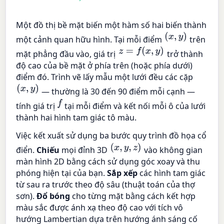
Một đồ thị bề mặt biến một hàm số hai biến thành
(
x
,
y
)
một cảnh quan hữu hình. Tại mỗi điểm
trên
z
=
f
(
x
,
y
)
mặt phẳng đầu vào, giá trị
trở thành
độ cao của bề mặt ở phía trên (hoặc phía dưới)
điểm đó. Trình vẽ lấy mẫu một lưới đều các cặp
(
x
,
y
)
— thường là 30 đến 90 điểm mỗi cạnh —
f
tính giá trị
tại mỗi điểm và kết nối mỗi ô của lưới
thành hai hình tam giác tô màu.
Việc kết xuất sử dụng ba bước quy trình đồ họa cổ
(
x
,
y
,
z
)
điển.
Chiếu
mọi đỉnh 3D
vào không gian
màn hình 2D bằng cách sử dụng góc xoay và thu
phóng hiện tại của bạn.
Sắp xếp
các hình tam giác
từ sau ra trước theo độ sâu (thuật toán của thợ
sơn).
Đổ bóng
cho từng mặt bằng cách kết hợp
màu sắc được ánh xạ theo độ cao với tích vô
hướng Lambertian dựa trên hướng ánh sáng cố