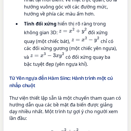
hướng vuông góc với các đường mức,
hướng về phía các màu ấm hơn.
Tính đối xứng
hiển thị rõ ràng trong
z
=
x
2
+
y
2
không gian 3D:
đối xứng
z
=
x
2
−
y
2
quay (một chiếc bát),
chỉ có
các đối xứng gương (một chiếc yên ngựa),
z
=
x
3
−
3
x
y
2
và
có đối xứng quay ba
bậc tuyệt đẹp (yên ngựa khỉ).
Từ Yên ngựa đến Hàm Sinc: Hành trình một cú
nhấp chuột
Thư viện thiết lập sẵn là một chuyến tham quan có
hướng dẫn qua các bề mặt đa biến được giảng
dạy nhiều nhất. Một trình tự gợi ý cho người xem
lần đầu: