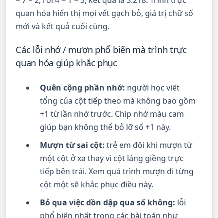
− 7 = 2, rồi 4 − 1 = 3, kết quả là 3.218. Trình trực
quan hóa hiển thị mọi vết gạch bỏ, giá trị chữ số
mới và kết quả cuối cùng.
Các lỗi nhớ / mượn phổ biến mà trình trực
quan hóa giúp khắc phục
Quên cộng phần nhớ:
người học viết
tổng của cột tiếp theo mà không bao gồm
+1 từ lần nhớ trước. Chip nhớ màu cam
giúp bạn không thể bỏ lỡ số +1 này.
Mượn từ sai cột:
trẻ em đôi khi mượn từ
một cột ở xa thay vì cột láng giềng trực
tiếp bên trái. Xem quá trình mượn đi từng
cột một sẽ khắc phục điều này.
Bỏ qua việc dồn dập qua số không:
lỗi
phổ biến nhất trong các bài toán như