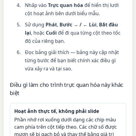
Nhấp vào
Trực quan hóa
để hiển thị lưới
cột hoạt ảnh bên dưới biểu mẫu.
Sử dụng
Phát
,
Bước → / ← Lùi
,
Bắt đầu
lại
, hoặc
Cuối
để đi qua từng cột theo tốc
độ của riêng bạn.
Đọc bảng giải thích — bảng này cập nhật
từng bước để bạn biết chính xác điều gì
vừa xảy ra và tại sao.
Điều gì làm cho trình trực quan hóa này khác
biệt
Hoạt ảnh thực tế, không phải slide
Phần nhớ rơi xuống dưới dạng các chip màu
cam phía trên cột tiếp theo. Các chữ số được
mượn sẽ bị gạch bỏ và thay thế bằng giá trị