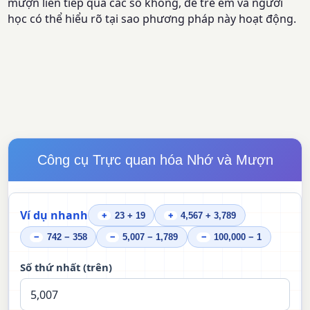
mượn liên tiếp qua các số không, để trẻ em và người
học có thể hiểu rõ tại sao phương pháp này hoạt động.
Công cụ Trực quan hóa Nhớ và Mượn
Ví dụ nhanh
23 + 19
4,567 + 3,789
+
+
742 − 358
5,007 − 1,789
100,000 − 1
−
−
−
Số thứ nhất (trên)