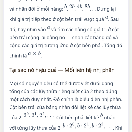
b
2
b
4
b
8
b
và nhân đôi ở mỗi hàng:
,
,
,
, ... Dừng lại
a
khi giá trị tiếp theo ở cột bên trái vượt quá
. Sau
a
đó, hãy nhìn vào
và tìm các hàng có giá trị ở cột
bên trái cộng lại bằng nó — chọn các hàng đó và
cộng các giá trị tương ứng ở cột bên phải. Tổng đó
a
×
b
chính là
.
Tại sao nó hiệu quả — Mối liên hệ nhị phân
Mọi số nguyên đều có thể được viết dưới dạng
tổng của các lũy thừa riêng biệt của 2 theo đúng
một cách duy nhất. Đó chính là biểu diễn nhị phân.
Cột bên trái của bảng nhân đôi liệt kê các lũy thừa
2
0
,
2
1
,
2
2
,
…
b
của 2:
. Cột bên phải liệt kê
nhân
b
⋅
2
0
,
b
⋅
2
1
,
b
⋅
2
2
,
…
với từng lũy thừa của 2:
. Khi