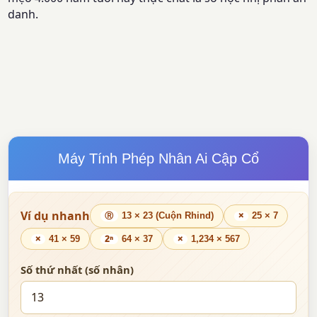
danh.
Máy Tính Phép Nhân Ai Cập Cổ
Ví dụ nhanh
13 × 23 (Cuộn Rhind)
25 × 7
Ⓡ
×
41 × 59
64 × 37
1,234 × 567
×
2ⁿ
×
Số thứ nhất (số nhân)