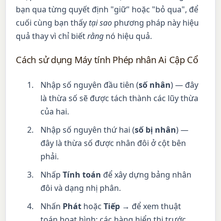
bạn qua từng quyết định "giữ" hoặc "bỏ qua", để
cuối cùng bạn thấy
tại sao
phương pháp này hiệu
quả thay vì chỉ biết
rằng
nó hiệu quả.
Cách sử dụng Máy tính Phép nhân Ai Cập Cổ
Nhập số nguyên đầu tiên (
số nhân
) — đây
là thừa số sẽ được tách thành các lũy thừa
của hai.
Nhập số nguyên thứ hai (
số bị nhân
) —
đây là thừa số được nhân đôi ở cột bên
phải.
Nhấp
Tính toán
để xây dựng bảng nhân
đôi và dạng nhị phân.
Nhấn
Phát
hoặc
Tiếp →
để xem thuật
toán hoạt hình: các hàng hiển thị trước,