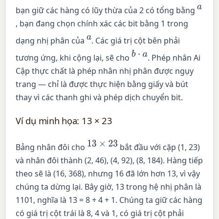
a
bạn giữ các hàng có lũy thừa của 2 có tổng bằng
, bạn đang chọn chính xác các bit bằng 1 trong
a
dạng nhị phân của
. Các giá trị cột bên phải
b
⋅
a
tương ứng, khi cộng lại, sẽ cho
. Phép nhân Ai
Cập thực chất là phép nhân nhị phân được ngụy
trang — chỉ là được thực hiện bằng giấy và bút
thay vì các thanh ghi và phép dịch chuyển bit.
Ví dụ minh họa: 13 × 23
13
×
23
Bảng nhân đôi cho
bắt đầu với cặp (1, 23)
và nhân đôi thành (2, 46), (4, 92), (8, 184). Hàng tiếp
theo sẽ là (16, 368), nhưng 16 đã lớn hơn 13, vì vậy
chúng ta dừng lại. Bây giờ, 13 trong hệ nhị phân là
1101, nghĩa là 13 = 8 + 4 + 1. Chúng ta giữ các hàng
có giá trị cột trái là 8, 4 và 1, có giá trị cột phải