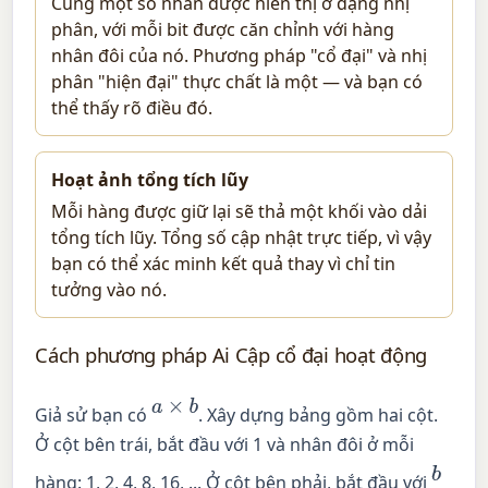
Cùng một số nhân được hiển thị ở dạng nhị
phân, với mỗi bit được căn chỉnh với hàng
nhân đôi của nó. Phương pháp "cổ đại" và nhị
phân "hiện đại" thực chất là một — và bạn có
thể thấy rõ điều đó.
Hoạt ảnh tổng tích lũy
Mỗi hàng được giữ lại sẽ thả một khối vào dải
tổng tích lũy. Tổng số cập nhật trực tiếp, vì vậy
bạn có thể xác minh kết quả thay vì chỉ tin
tưởng vào nó.
Cách phương pháp Ai Cập cổ đại hoạt động
a
×
b
Giả sử bạn có
. Xây dựng bảng gồm hai cột.
Ở cột bên trái, bắt đầu với 1 và nhân đôi ở mỗi
b
hàng: 1, 2, 4, 8, 16, ... Ở cột bên phải, bắt đầu với