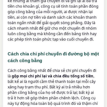
kê những ai tham gia chuyến đi và ghi lại ai đã trả
tiền cho khoản gì, công cụ sẽ tính toán phần đóng
góp công bằng của mỗi người, ai được nhận lại
tiền, ai còn nợ tiền và danh sách các khoản thanh
toán ngắn nhất để giải quyết sòng phẳng. Đây là
cách nhanh nhất để giữ cho một chuyến đi nhóm
luôn công bằng mà không cần đến bảng tính hay
các phép tính toán phức tạp vào cuối chuyến đi.
Cách chia chi phí chuyến đi đường bộ một
cách công bằng
Cách công bằng nhất để chia sẻ chi phí chuyến đi
là
gộp mọi chi phí lại và chia đều tổng số tiền
,
bất kể ai là người cầm thẻ thanh toán tại mỗi cây
xăng hay trạm thu phí. Bất kỳ ai trả nhiều hơn
phần công bằng của họ sẽ được trả lại; bất kỳ ai
trả ít hơn sẽ góp thêm phần chênh lệch. Công cụ
này tự động hóa toàn bộ quá trình đó và thậm chí