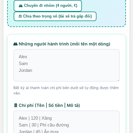
🏔️ Chuyến đi nhóm (4 người, €)
⚖️ Chia theo trọng số (tài xế trả gấp đôi)
👥 Những người hành trình (mỗi tên một dòng)
Bất kỳ ai thanh toán chi phí bên dưới sẽ tự động được thêm
vào.
🧾 Chi phí (Tên | Số tiền | Mô tả)