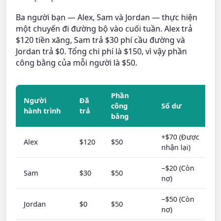
Ba người bạn — Alex, Sam và Jordan — thực hiện
một chuyến đi đường bộ vào cuối tuần. Alex trả
$120 tiền xăng, Sam trả $30 phí cầu đường và
Jordan trả $0. Tổng chi phí là $150, vì vậy phần
công bằng của mỗi người là $50.
Phần
Người
Đã
công
Số dư
hành trình
trả
bằng
+$70 (Được
Alex
$120
$50
nhận lại)
−$20 (Còn
Sam
$30
$50
nợ)
−$50 (Còn
Jordan
$0
$50
nợ)