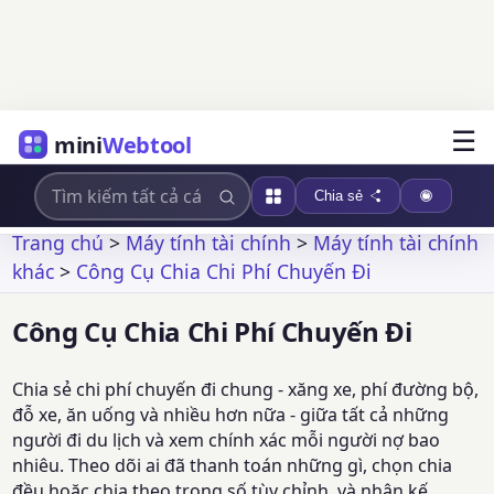
☰
mini
Webtool
Chia sẻ
Trang chủ
>
Máy tính tài chính
>
Máy tính tài chính
khác
>
Công Cụ Chia Chi Phí Chuyến Đi
Công Cụ Chia Chi Phí Chuyến Đi
Chia sẻ chi phí chuyến đi chung - xăng xe, phí đường bộ,
đỗ xe, ăn uống và nhiều hơn nữa - giữa tất cả những
người đi du lịch và xem chính xác mỗi người nợ bao
nhiêu. Theo dõi ai đã thanh toán những gì, chọn chia
đều hoặc chia theo trọng số tùy chỉnh, và nhận kế