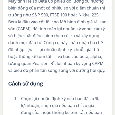
Máy tính Hệ số Beta Cổ phiếu đo lường xu hướng
biến động của một cổ phiếu so với điểm chuẩn thị
trường như S&P 500, FTSE 100 hoặc Nikkei 225.
Beta là đầu vào cốt lõi cho Mô hình định giá tài sản
vốn (CAPM), để tính toán lợi nhuận kỳ vọng, các tỷ
số hiệu suất điều chỉnh theo rủi ro và xây dựng
danh mục đầu tư. Công cụ này chấp nhận ba chế
độ nhập liệu — lợi nhuận định kỳ, chuỗi giá thô
hoặc thống kê tóm tắt — và báo cáo beta, alpha,
tương quan Pearson, R², lợi nhuận kỳ vọng CAPM
và biểu đồ phân tán song song với đường hồi quy.
Cách sử dụng
Chọn lợi nhuận định kỳ nếu bạn đã có %
lợi nhuận, chọn giá nếu bạn chỉ có giá
đóng cửa, hoặc thống kê tóm tắt nếu bạn