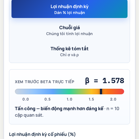
Lợi nhuận định kỳ
Dán % lợi nhuận
Chuỗi giá
Chúng tôi tính lợi nhuận
Thống kê tóm tắt
Chỉ σ và ρ
β = 1.578
XEM TRƯỚC BETA TRỰC TIẾP
0.0
0.5
1.0
1.5
2.0
Tấn công — biến động mạnh hơn đáng kể
· n =
10
cặp quan sát.
Lợi nhuận định kỳ cổ phiếu (%)