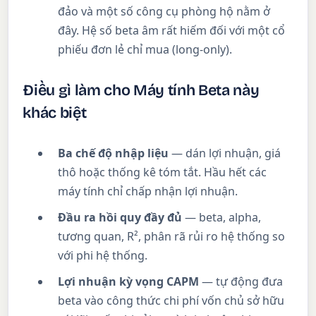
đảo và một số công cụ phòng hộ nằm ở
đây. Hệ số beta âm rất hiếm đối với một cổ
phiếu đơn lẻ chỉ mua (long-only).
Điều gì làm cho Máy tính Beta này
khác biệt
Ba chế độ nhập liệu
— dán lợi nhuận, giá
thô hoặc thống kê tóm tắt. Hầu hết các
máy tính chỉ chấp nhận lợi nhuận.
Đầu ra hồi quy đầy đủ
— beta, alpha,
tương quan, R², phân rã rủi ro hệ thống so
với phi hệ thống.
Lợi nhuận kỳ vọng CAPM
— tự động đưa
beta vào công thức chi phí vốn chủ sở hữu