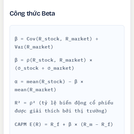
Công thức Beta
β = Cov(R_stock, R_market) ÷
Var(R_market)
β = ρ(R_stock, R_market) ×
(σ_stock ÷ σ_market)
α = mean(R_stock) − β ×
mean(R_market)
R² = ρ² (tỷ lệ biến động cổ phiếu
được giải thích bởi thị trường)
CAPM E(R) = R_f + β × (R_m − R_f)