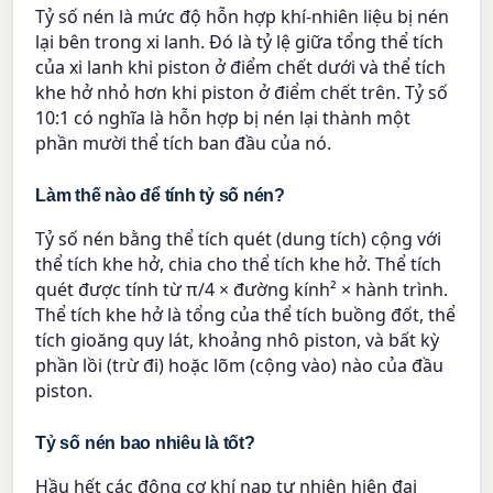
Tỷ số nén là mức độ hỗn hợp khí-nhiên liệu bị nén
lại bên trong xi lanh. Đó là tỷ lệ giữa tổng thể tích
của xi lanh khi piston ở điểm chết dưới và thể tích
khe hở nhỏ hơn khi piston ở điểm chết trên. Tỷ số
10:1 có nghĩa là hỗn hợp bị nén lại thành một
phần mười thể tích ban đầu của nó.
Làm thế nào để tính tỷ số nén?
Tỷ số nén bằng thể tích quét (dung tích) cộng với
thể tích khe hở, chia cho thể tích khe hở. Thể tích
quét được tính từ π/4 × đường kính² × hành trình.
Thể tích khe hở là tổng của thể tích buồng đốt, thể
tích gioăng quy lát, khoảng nhô piston, và bất kỳ
phần lồi (trừ đi) hoặc lõm (cộng vào) nào của đầu
piston.
Tỷ số nén bao nhiêu là tốt?
Hầu hết các động cơ khí nạp tự nhiên hiện đại