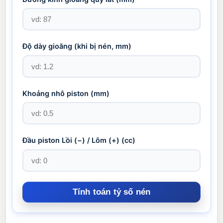
Độ dày gioăng (khi bị nén,
mm
)
Khoảng nhô piston (
mm
)
Đầu piston Lồi (−) / Lõm (+) (cc)