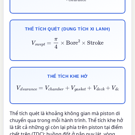
THỂ TÍCH QUÉT (DUNG TÍCH XI LANH)
V
s
w
e
p
t
=
π
4
×
Bore
2
×
Stroke
THỂ TÍCH KHE HỞ
V
c
l
e
a
r
a
n
c
e
=
V
c
h
a
m
b
e
r
+
V
g
a
s
k
e
t
+
V
d
e
c
k
+
V
d
Thể tích quét là khoảng không gian mà piston di
chuyển qua trong mỗi hành trình. Thể tích khe hở
là tất cả những gì còn lại phía trên piston tại điểm
chết trên (TDC): buồng đốt ở nắp quy lát, vòng