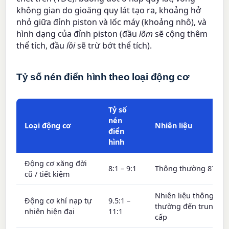
không gian do gioăng quy lát tạo ra, khoảng hở
nhỏ giữa đỉnh piston và lốc máy (khoảng nhô), và
hình dạng của đỉnh piston (đầu
lõm
sẽ cộng thêm
thể tích, đầu
lồi
sẽ trừ bớt thể tích).
Tỷ số nén điển hình theo loại động cơ
Tỷ số
nén
Loại động cơ
Nhiên liệu
điển
hình
Động cơ xăng đời
8:1 – 9:1
Thông thường 87
cũ / tiết kiệm
Nhiên liệu thông
Động cơ khí nạp tự
9.5:1 –
thường đến trung
nhiên hiện đại
11:1
cấp