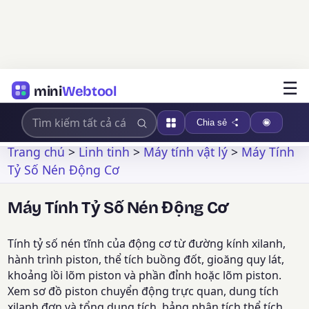
☰
mini
Webtool
Chia sẻ
Trang chủ
>
Linh tinh
>
Máy tính vật lý
>
Máy Tính
Tỷ Số Nén Động Cơ
Máy Tính Tỷ Số Nén Động Cơ
Tính tỷ số nén tĩnh của động cơ từ đường kính xilanh,
hành trình piston, thể tích buồng đốt, gioăng quy lát,
khoảng lồi lõm piston và phần đỉnh hoặc lõm piston.
Xem sơ đồ piston chuyển động trực quan, dung tích
xilanh đơn và tổng dung tích, bảng phân tích thể tích