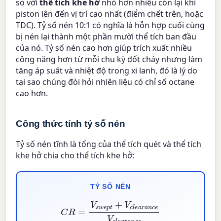
so với
thể tích khe hở
nhỏ hơn nhiều còn lại khi
piston lên đến vị trí cao nhất (điểm chết trên, hoặc
TDC). Tỷ số nén 10:1 có nghĩa là hỗn hợp cuối cùng
bị nén lại thành một phần mười thể tích ban đầu
của nó. Tỷ số nén cao hơn giúp trích xuất nhiều
công năng hơn từ mỗi chu kỳ đốt cháy nhưng làm
tăng áp suất và nhiệt độ trong xi lanh, đó là lý do
tại sao chúng đòi hỏi nhiên liệu có chỉ số octane
cao hơn.
Công thức tính tỷ số nén
Tỷ số nén tĩnh là tổng của thể tích quét và thể tích
khe hở chia cho thể tích khe hở:
TỶ SỐ NÉN
C
R
=
V
s
w
e
p
t
+
V
c
l
e
a
r
a
n
c
e
V
c
l
e
a
r
a
n
c
e