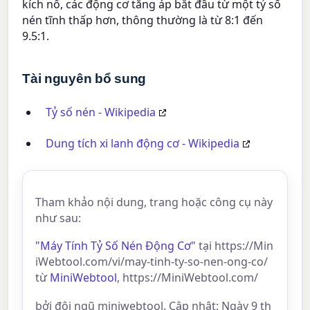
kích nổ, các động cơ tăng áp bắt đầu từ một tỷ số
nén tĩnh thấp hơn, thông thường là từ 8:1 đến
9.5:1.
Tài nguyên bổ sung
Tỷ số nén - Wikipedia
Dung tích xi lanh động cơ - Wikipedia
Tham khảo nội dung, trang hoặc công cụ này
như sau:
"Máy Tính Tỷ Số Nén Động Cơ"
tại https://Min
iWebtool.com/vi/may-tinh-ty-so-nen-ong-co/
từ
MiniWebtool
, https://MiniWebtool.com/
bởi đội ngũ miniwebtool. Cập nhật: Ngày 9 th