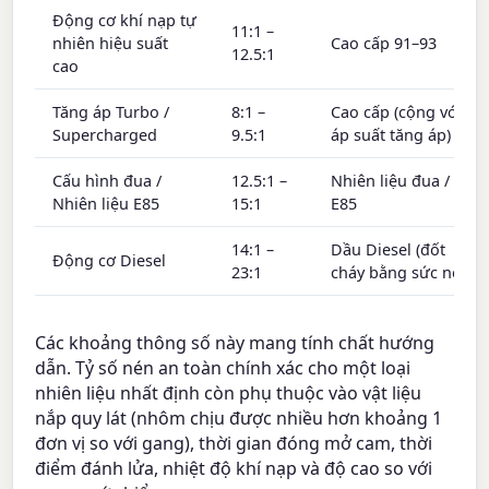
Động cơ khí nạp tự
11:1 –
nhiên hiệu suất
Cao cấp 91–93
12.5:1
cao
Tăng áp Turbo /
8:1 –
Cao cấp (cộng với
Supercharged
9.5:1
áp suất tăng áp)
Cấu hình đua /
12.5:1 –
Nhiên liệu đua /
Nhiên liệu E85
15:1
E85
14:1 –
Dầu Diesel (đốt
Động cơ Diesel
23:1
cháy bằng sức nén)
Các khoảng thông số này mang tính chất hướng
dẫn. Tỷ số nén an toàn chính xác cho một loại
nhiên liệu nhất định còn phụ thuộc vào vật liệu
nắp quy lát (nhôm chịu được nhiều hơn khoảng 1
đơn vị so với gang), thời gian đóng mở cam, thời
điểm đánh lửa, nhiệt độ khí nạp và độ cao so với