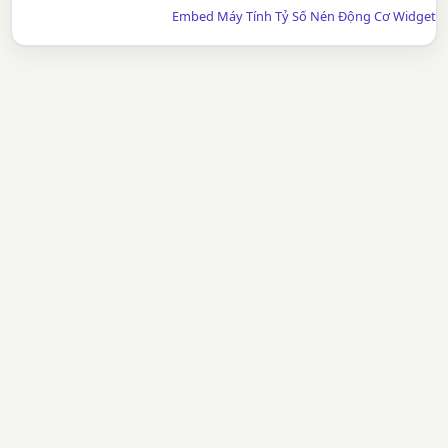
Embed Máy Tính Tỷ Số Nén Động Cơ Widget