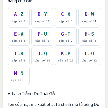
bảng chữ cái:
A
Z
B
Y
C
X
D
W
↔
↔
↔
↔
cặp số 1
cặp số 2
cặp số 3
cặp số 4
E
V
F
U
G
T
H
S
↔
↔
↔
↔
cặp số 5
cặp số 6
cặp số 7
cặp số 8
I
R
J
Q
K
P
L
O
↔
↔
↔
↔
cặp số 9
cặp số 10
cặp số 11
cặp số 12
M
N
↔
cặp số 13
Atbash Tiếng Do Thái Gốc
Tên của mật mã xuất phát từ chính mô tả tiếng Do