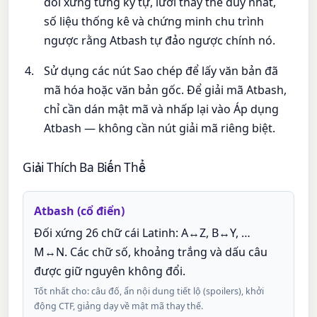
đối xứng từng ký tự, lưới thay thế duy nhất,
số liệu thống kê và chứng minh chu trình
ngược rằng Atbash tự đảo ngược chính nó.
Sử dụng các nút Sao chép để lấy văn bản đã
mã hóa hoặc văn bản gốc. Để giải mã Atbash,
chỉ cần dán mật mã và nhấp lại vào Áp dụng
Atbash — không cần nút giải mã riêng biệt.
Giải Thích Ba Biến Thể
Atbash (cổ điển)
Đối xứng 26 chữ cái Latinh: A↔Z, B↔Y, …
M↔N. Các chữ số, khoảng trắng và dấu câu
được giữ nguyên không đổi.
Tốt nhất cho: câu đố, ẩn nội dung tiết lộ (spoilers), khởi
động CTF, giảng dạy về mật mã thay thế.