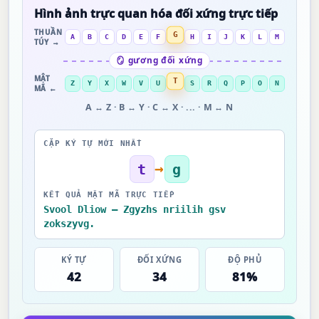
Hình ảnh trực quan hóa đối xứng trực tiếp
THUẦN
G
A
B
C
D
E
F
H
I
J
K
L
M
TÚY →
🪞 gương đối xứng
MẬT
T
Z
Y
X
W
V
U
S
R
Q
P
O
N
MÃ ←
A ↔ Z · B ↔ Y · C ↔ X · ... · M ↔ N
CẶP KÝ TỰ MỚI NHẤT
→
t
g
KẾT QUẢ MẬT MÃ TRỰC TIẾP
Svool Dliow — Zgyzhs nriilih gsv
zokszyvg.
KÝ TỰ
ĐỐI XỨNG
ĐỘ PHỦ
42
34
81%