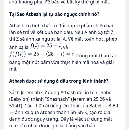
chứ không phải để bảo vệ bất kỳ thứ gì bí mật.
Tại Sao Atbash lại tự đảo ngược chính nó?
Atbash có tính chất tự đối hợp vì phản chiếu hai
lần sẽ trả về kết quả ban đầu. Nếu A ánh xạ tới Z,
thì Z sẽ ánh xạ ngược lại A. Về mặt toán học, phép
f
(
i
)
=
25
−
i
ánh xạ là
, và
f
(
f
(
i
)
)
=
25
−
(
25
−
i
)
=
i
. Cùng một thao tác
bằng một nút bấm vừa thực hiện mã hóa và giải
mã.
Atbash được sử dụng ở đâu trong Kinh thánh?
Sách Jeremiah sử dụng Atbash để ẩn tên "Babel"
(Babylon) thành "Sheshach" (Jeremiah 25:26 và
51:41). Các chữ cái tiếng Do Thái của Babel — B-B-L
— ánh xạ qua Atbash thành Sh-Sh-K, tạo ra địa
danh được ngụy trang. Đây là việc sử dụng mật
mã sớm nhất được ghi lại bằng văn bản.