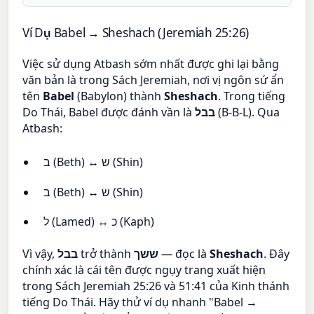
Ví Dụ Babel → Sheshach (Jeremiah 25:26)
Việc sử dụng Atbash sớm nhất được ghi lại bằng
văn bản là trong Sách Jeremiah, nơi vị ngôn sứ ẩn
tên
Babel
(Babylon) thành
Sheshach
. Trong tiếng
Do Thái, Babel được đánh vần là
בבל
(B-B-L). Qua
Atbash:
ב (Beth) ↔ ש (Shin)
ב (Beth) ↔ ש (Shin)
ל (Lamed) ↔ כ (Kaph)
Vì vậy,
בבל
trở thành
ששך
— đọc là
Sheshach
. Đây
chính xác là cái tên được ngụy trang xuất hiện
trong Sách Jeremiah 25:26 và 51:41 của Kinh thánh
tiếng Do Thái. Hãy thử ví dụ nhanh "Babel →