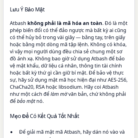
Lưu Ý Bảo Mật
Atbash
không phải là mã hóa an toàn
. Đó là một
phép biến đổi có thể đảo ngược mà bất kỳ ai cũng
có thể hủy bỏ trong vài giây — bằng tay, trên giấy
hoặc bằng một dòng mã tập lệnh. Không có khóa,
vì vậy mọi người dùng đều chia sẻ chung một sơ
đồ ánh xạ. Không bao giờ sử dụng Atbash để bảo
vệ mật khẩu, dữ liệu cá nhân, thông tin tài chính
hoặc bất kỳ thứ gì cần giữ bí mật. Để bảo vệ thực
sự, hãy sử dụng mật mã học hiện đại như AES-256,
ChaCha20, RSA hoặc libsodium. Hãy coi Atbash
như một cách để
làm mờ
văn bản, chứ không phải
để
bảo mật
nó.
Mẹo Để Có Kết Quả Tốt Nhất
Để giải mã mật mã Atbash, hãy dán nó vào và