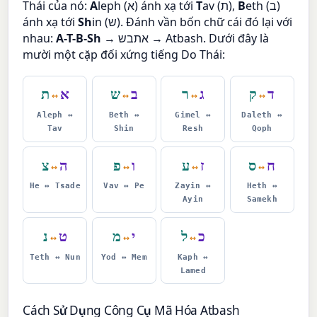
Thái của nó:
A
leph (א) ánh xạ tới
T
av (ת),
B
eth (ב)
ánh xạ tới
Sh
in (ש). Đánh vần bốn chữ cái đó lại với
nhau:
A-T-B-Sh
→ אתבש → Atbash. Dưới đây là
mười một cặp đối xứng tiếng Do Thái:
ד
ק
ג
ר
ב
ש
א
ת
↔
↔
↔
↔
Aleph ↔
Beth ↔
Gimel ↔
Daleth ↔
Tav
Shin
Resh
Qoph
ח
ס
ז
ע
ו
פ
ה
צ
↔
↔
↔
↔
He ↔ Tsade
Vav ↔ Pe
Zayin ↔
Heth ↔
Ayin
Samekh
כ
ל
י
מ
ט
נ
↔
↔
↔
Teth ↔ Nun
Yod ↔ Mem
Kaph ↔
Lamed
Cách Sử Dụng Công Cụ Mã Hóa Atbash