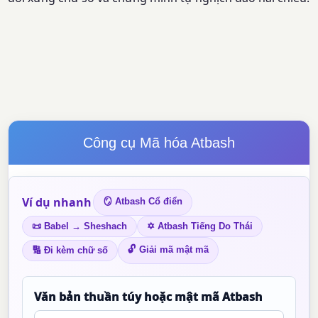
Công cụ Mã hóa Atbash
Ví dụ nhanh
🪞 Atbash Cổ điển
📜 Babel → Sheshach
✡ Atbash Tiếng Do Thái
🔓 Giải mã mật mã
🔢 Đi kèm chữ số
Văn bản thuần túy hoặc mật mã Atbash