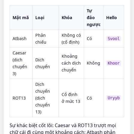
Tự
Mật mã
Loại
Khóa
đảo
Hello
ngược
Phản
Không có
Atbash
Có
Svool
chiếu
(cố định)
Caesar
Khoảng
(dịch
Dịch
cách dịch
Không
Khoor
chuyển
chuyển
chuyển
3)
Dịch
chuyển
Cố định
ROT13
(dịch
Có
Uryyb
ở mức 13
chuyển
13)
Sự khác biệt cốt lõi: Caesar và ROT13 trượt mọi
chữ cái đi cùng một khoảng cách; Atbash phản