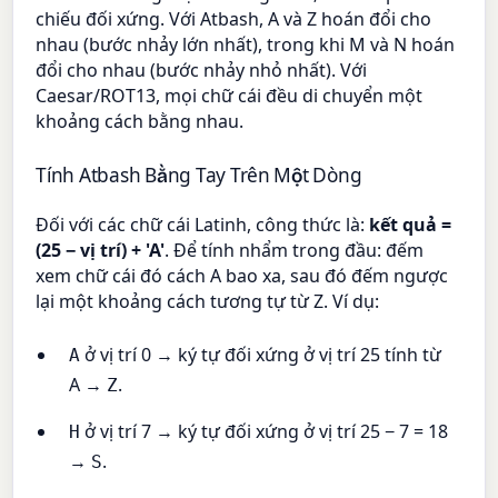
chiếu đối xứng. Với Atbash, A và Z hoán đổi cho
nhau (bước nhảy lớn nhất), trong khi M và N hoán
đổi cho nhau (bước nhảy nhỏ nhất). Với
Caesar/ROT13, mọi chữ cái đều di chuyển một
khoảng cách bằng nhau.
Tính Atbash Bằng Tay Trên Một Dòng
Đối với các chữ cái Latinh, công thức là:
kết quả =
(25 − vị trí) + 'A'
. Để tính nhẩm trong đầu: đếm
xem chữ cái đó cách A bao xa, sau đó đếm ngược
lại một khoảng cách tương tự từ Z. Ví dụ:
ở vị trí 0 → ký tự đối xứng ở vị trí 25 tính từ
A
A →
.
Z
ở vị trí 7 → ký tự đối xứng ở vị trí 25 − 7 = 18
H
→
.
S