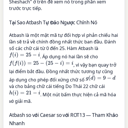
Sheshach" ở trên để xem nó trong phần xem
trước trực tiếp.
Tại Sao Atbash Tự Đảo Ngược Chính Nó
Atbash là một mật mã tự đối hợp vì phản chiếu hai
lần sẽ trả về chính đồng nhất thức ban đầu. Đánh
số các chữ cái từ 0 đến 25. Hàm Atbash là
f
(
i
)
=
25
−
i
. Áp dụng nó hai lần sẽ cho
f
(
f
(
i
)
)
=
25
−
(
25
−
i
)
=
i
, vì vậy bạn quay trở
lại điểm bắt đầu. Đồng nhất thức tương tự cũng
g
(
d
)
=
9
−
d
áp dụng cho phép đối xứng chữ số
và cho bảng chữ cái tiếng Do Thái 22 chữ cái
h
(
i
)
=
21
−
i
. Một nút bấm thực hiện cả mã hóa
và
giải mã.
Atbash so với Caesar so với ROT13 — Tham Khảo
Nhanh