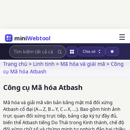
☰
mini
Webtool
Chia sẻ
Trang chủ
>
Linh tinh
>
Mã hóa và giải mã
>
Công
cụ Mã hóa Atbash
Công cụ Mã hóa Atbash
Mã hóa và giải mã văn bản bằng mật mã đối xứng
Atbash cổ đại (A↔Z, B↔Y, C↔X, …). Bao gồm hình ảnh
trực quan đối xứng trực tiếp, bảng cặp ký tự đầy đủ,
biến thể Atbash tiếng Do Thái trong Kinh thánh, chế độ
đối xứng chữ số và chứng minh tự nghịch đảo hai chiều.