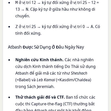
ở vị trí 12 → ký tự đối xứng ở vị trí 25 − 12 =
M
13 →
. Cặp ký tự ở giữa hầu như không di
N
chuyển.
ở vị trí 25 → ký tự đối xứng ở vị trí 0 →
. Có
Z
A
tính đối xứng.
Atbash Được Sử Dụng Ở Đâu Ngày Nay
Nghiên cứu Kinh thánh.
Các nhà nghiên
cứu dịch Kinh thánh tiếng Do Thái sử dụng
Atbash để giải mã các từ như
Sheshach
(=Babel) và
Leb Kamai
(=Kasdim/Chaldea)
trong Sách Jeremiah.
Thử thách giải đố và CTF.
Ban tổ chức các
cuộc thi Capture-the-flag (CTF) thường bắt
đầu bằng Atbash như một bài khởi động