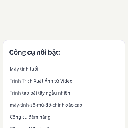
Công cụ nổi bật:
Máy tính tuổi
Trình Trích Xuất Ảnh từ Video
Trình tạo bài tây ngẫu nhiên
máy-tính-số-mũ-độ-chính-xác-cao
Công cụ đếm hàng