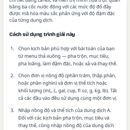
chi tiết bằng LaTeX, và hiển thị minh họa trực quan
bằng ba cốc nước động với các mức độ đổ đầy
được mã hóa màu sắc phản ứng với độ đậm đặc
của từng dung dịch.
Cách sử dụng trình giải này
Chọn kịch bản phù hợp với bài toán của bạn
từ menu thả xuống — pha trộn, mục tiêu,
pha loãng, làm đậm đặc, hoặc xả-và-thay-thế.
Chọn đơn vị nồng độ (phần trăm, thập phân,
hoặc phần nghìn) và đơn vị thể tích hoặc
khối lượng (mL, L, gal, cup, fl oz, g, kg, lb). Tất
cả các đầu vào đều sử dụng cùng một đơn vị.
Nhập nồng độ và thể tích của dung dịch A.
Đối với các kịch bản pha trộn, mục tiêu và
thay thế, cũng nhập nồng độ của dung dịch