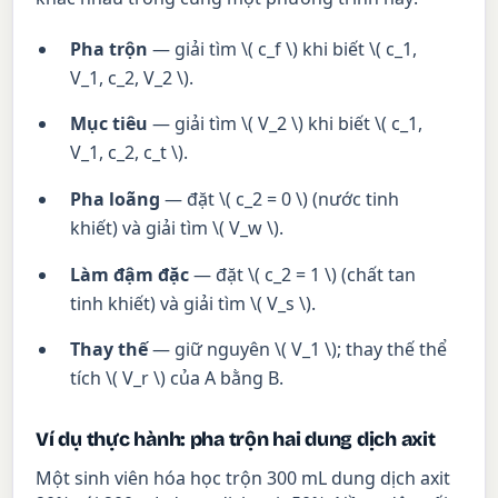
Pha trộn
— giải tìm \( c_f \) khi biết \( c_1,
V_1, c_2, V_2 \).
Mục tiêu
— giải tìm \( V_2 \) khi biết \( c_1,
V_1, c_2, c_t \).
Pha loãng
— đặt \( c_2 = 0 \) (nước tinh
khiết) và giải tìm \( V_w \).
Làm đậm đặc
— đặt \( c_2 = 1 \) (chất tan
tinh khiết) và giải tìm \( V_s \).
Thay thế
— giữ nguyên \( V_1 \); thay thế thể
tích \( V_r \) của A bằng B.
Ví dụ thực hành: pha trộn hai dung dịch axit
Một sinh viên hóa học trộn 300 mL dung dịch axit