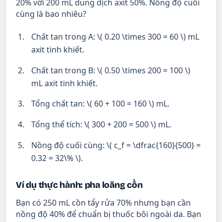
20% với 200 mL dung dịch axit 50%. Nồng độ cuối
cùng là bao nhiêu?
Chất tan trong A: \( 0.20 \times 300 = 60 \) mL
axit tinh khiết.
Chất tan trong B: \( 0.50 \times 200 = 100 \)
mL axit tinh khiết.
Tổng chất tan: \( 60 + 100 = 160 \) mL.
Tổng thể tích: \( 300 + 200 = 500 \) mL.
Nồng độ cuối cùng: \( c_f = \dfrac{160}{500} =
0.32 = 32\% \).
Ví dụ thực hành: pha loãng cồn
Bạn có 250 mL cồn tẩy rửa 70% nhưng bạn cần
nồng độ 40% để chuẩn bị thuốc bôi ngoài da. Bạn