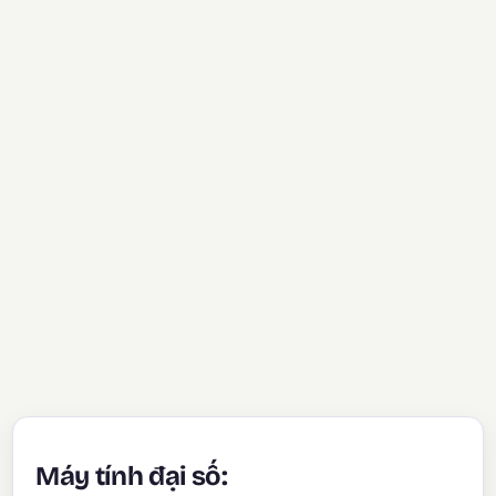
Máy tính đại số: