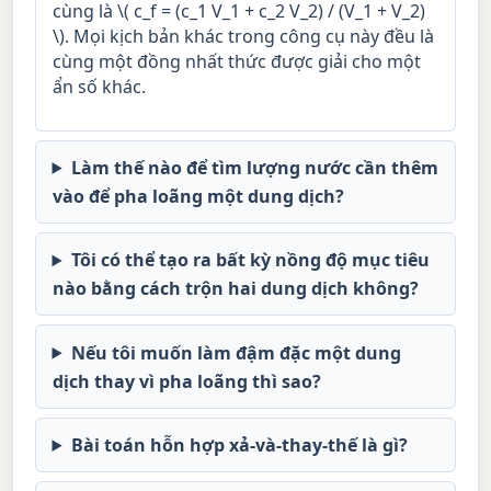
cùng là \( c_f = (c_1 V_1 + c_2 V_2) / (V_1 + V_2)
\). Mọi kịch bản khác trong công cụ này đều là
cùng một đồng nhất thức được giải cho một
ẩn số khác.
Làm thế nào để tìm lượng nước cần thêm
vào để pha loãng một dung dịch?
Tôi có thể tạo ra bất kỳ nồng độ mục tiêu
nào bằng cách trộn hai dung dịch không?
Nếu tôi muốn làm đậm đặc một dung
dịch thay vì pha loãng thì sao?
Bài toán hỗn hợp xả-và-thay-thế là gì?