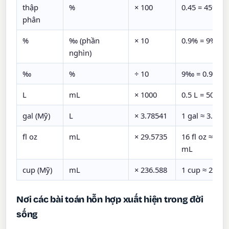
thập
%
× 100
0.45 = 45%
phân
%
‰ (phần
× 10
0.9% = 9‰
nghìn)
‰
%
÷ 10
9‰ = 0.9%
L
mL
× 1000
0.5 L = 500 m
gal (Mỹ)
L
× 3.78541
1 gal ≈ 3.79 L
fl oz
mL
× 29.5735
16 fl oz ≈ 473
mL
cup (Mỹ)
mL
× 236.588
1 cup ≈ 236.
Nơi các bài toán hỗn hợp xuất hiện trong đời
sống