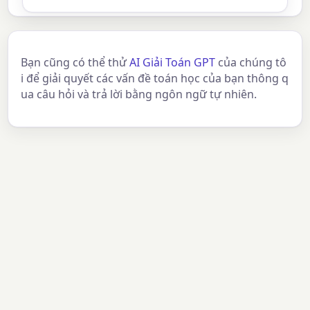
Bạn cũng có thể thử
AI Giải Toán GPT
của chúng tô
i để giải quyết các vấn đề toán học của bạn thông q
ua câu hỏi và trả lời bằng ngôn ngữ tự nhiên.