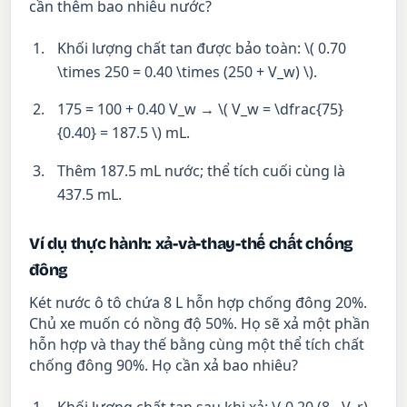
cần thêm bao nhiêu nước?
Khối lượng chất tan được bảo toàn: \( 0.70
\times 250 = 0.40 \times (250 + V_w) \).
175 = 100 + 0.40 V_w → \( V_w = \dfrac{75}
{0.40} = 187.5 \) mL.
Thêm 187.5 mL nước; thể tích cuối cùng là
437.5 mL.
Ví dụ thực hành: xả-và-thay-thế chất chống
đông
Két nước ô tô chứa 8 L hỗn hợp chống đông 20%.
Chủ xe muốn có nồng độ 50%. Họ sẽ xả một phần
hỗn hợp và thay thế bằng cùng một thể tích chất
chống đông 90%. Họ cần xả bao nhiêu?
Khối lượng chất tan sau khi xả: \( 0.20 (8 - V_r)