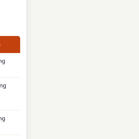
u
ng
ng
ng