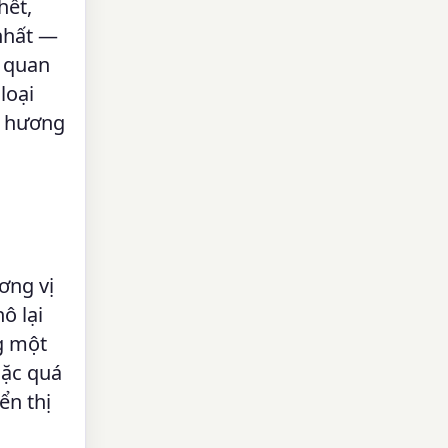
hết,
nhất —
c quan
loại
c hương
ơng vị
ô lại
g một
oặc quá
ển thị