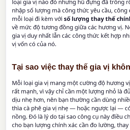
loại gia vị nào đó nhưng hũ đựng đã trống rỗ
nhập số lượng mà công thức yêu cầu, công 
mỗi loại đi kèm với
số lượng thay thế chín
về mức độ tương đồng giữa các hương vị. N
gia vị duy nhất lẫn các công thức kết hợp n
vị vốn có của nó.
Tại sao việc thay thế gia vị kh
Mỗi loại gia vị mang một cường độ hương v
rất mạnh, vì vậy chỉ cần một lượng nhỏ là đủ
dịu nhẹ hơn, nên bạn thường cần dùng nhiề
thìa cà phê gia vị nhẹ — hoặc ngược lại — 
nồng. Đó là lý do tại sao công cụ này điều ch
cho bạn lượng chính xác cần đo lường, thay v