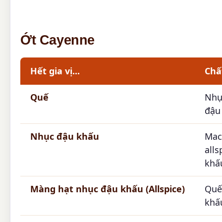
Ớt Cayenne
Hết gia vị...
Chấ
Quế
Nhụ
đậu 
Nhục đậu khấu
Mac
all
khấ
Màng hạt nhục đậu khấu (Allspice)
Quế
khấ