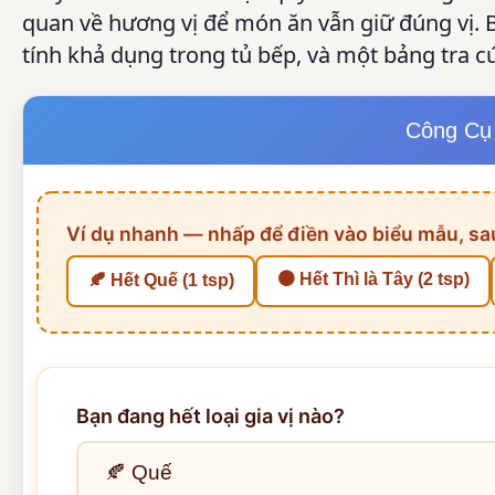
quan về hương vị để món ăn vẫn giữ đúng vị. B
tính khả dụng trong tủ bếp, và một bảng tra cứ
Công Cụ 
Ví dụ nhanh — nhấp để điền vào biểu mẫu, sau
🟤 Hết Thì là Tây (2 tsp)
🍂 Hết Quế (1 tsp)
Bạn đang hết loại gia vị nào?