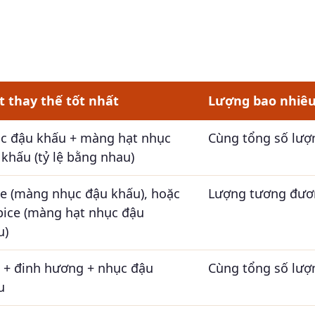
t thay thế tốt nhất
Lượng bao nhiê
c đậu khấu + màng hạt nhục
Cùng tổng số lượ
khấu (tỷ lệ bằng nhau)
e (màng nhục đậu khấu), hoặc
Lượng tương đươ
spice (màng hạt nhục đậu
u)
 + đinh hương + nhục đậu
Cùng tổng số lượ
u