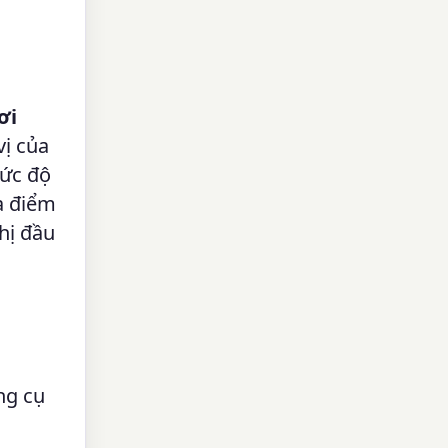
ơi
vị của
mức độ
là điểm
hị đầu
ng cụ