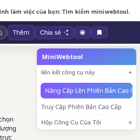
ình làm việc của bạn: Tìm kiếm miniwebtool.
Thêm
Chia sẻ
MiniWebtool
liên kết công cụ này
Nâng Cấp Lên Phiên Bản Cao Cấ
Truy Cập Phiên Bản Cao Cấp
 chọn
Hộp Công Cụ Của Tôi
 lượng
trực