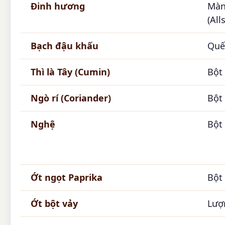
Đinh hương
Màn
(All
Bạch đậu khấu
Quế
Thì là Tây (Cumin)
Bột 
Ngò rí (Coriander)
Bột 
Nghệ
Bột 
Ớt ngọt Paprika
Bột
Ớt bột vảy
Lượ