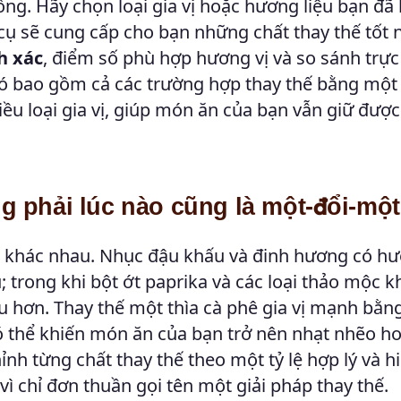
ng. Hãy chọn loại gia vị hoặc hương liệu bạn đã 
cụ sẽ cung cấp cho bạn những chất thay thế tốt 
h xác
, điểm số phù hợp hương vị và so sánh trự
ó bao gồm cả các trường hợp thay thế bằng một 
hiều loại gia vị, giúp món ăn của bạn vẫn giữ đượ
ông phải lúc nào cũng là một-đổi-một
ị khác nhau. Nhục đậu khấu và đinh hương có hư
; trong khi bột ớt paprika và các loại thảo mộc kh
u hơn. Thay thế một thìa cà phê gia vị mạnh bằn
có thể khiến món ăn của bạn trở nên nhạt nhẽo h
ỉnh từng chất thay thế theo một tỷ lệ hợp lý và hi
ì chỉ đơn thuần gọi tên một giải pháp thay thế.