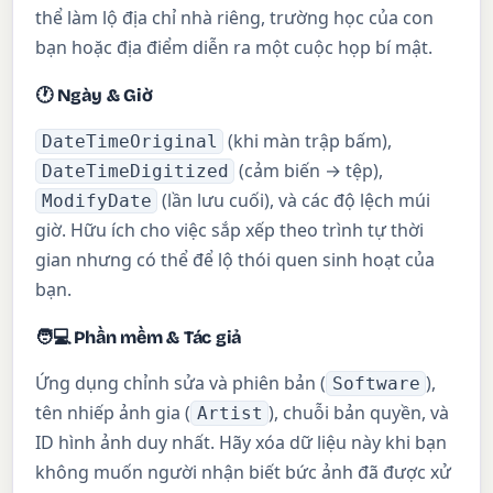
thể làm lộ địa chỉ nhà riêng, trường học của con
bạn hoặc địa điểm diễn ra một cuộc họp bí mật.
🕐 Ngày & Giờ
(khi màn trập bấm),
DateTimeOriginal
(cảm biến → tệp),
DateTimeDigitized
(lần lưu cuối), và các độ lệch múi
ModifyDate
giờ. Hữu ích cho việc sắp xếp theo trình tự thời
gian nhưng có thể để lộ thói quen sinh hoạt của
bạn.
🧑💻 Phần mềm & Tác giả
Ứng dụng chỉnh sửa và phiên bản (
),
Software
tên nhiếp ảnh gia (
), chuỗi bản quyền, và
Artist
ID hình ảnh duy nhất. Hãy xóa dữ liệu này khi bạn
không muốn người nhận biết bức ảnh đã được xử