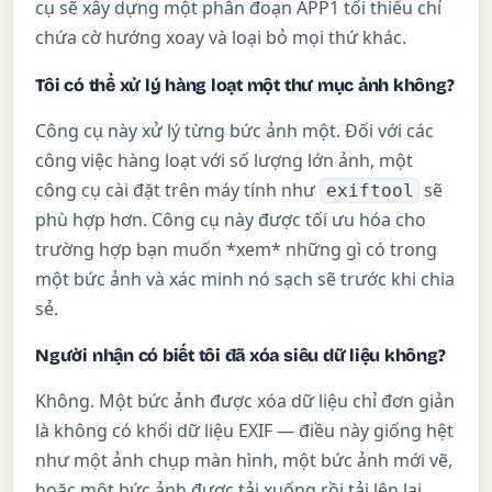
cụ sẽ xây dựng một phân đoạn APP1 tối thiểu chỉ
chứa cờ hướng xoay và loại bỏ mọi thứ khác.
Tôi có thể xử lý hàng loạt một thư mục ảnh không?
Công cụ này xử lý từng bức ảnh một. Đối với các
công việc hàng loạt với số lượng lớn ảnh, một
công cụ cài đặt trên máy tính như
sẽ
exiftool
phù hợp hơn. Công cụ này được tối ưu hóa cho
trường hợp bạn muốn *xem* những gì có trong
một bức ảnh và xác minh nó sạch sẽ trước khi chia
sẻ.
Người nhận có biết tôi đã xóa siêu dữ liệu không?
Không. Một bức ảnh được xóa dữ liệu chỉ đơn giản
là không có khối dữ liệu EXIF — điều này giống hệt
như một ảnh chụp màn hình, một bức ảnh mới vẽ,
hoặc một bức ảnh được tải xuống rồi tải lên lại