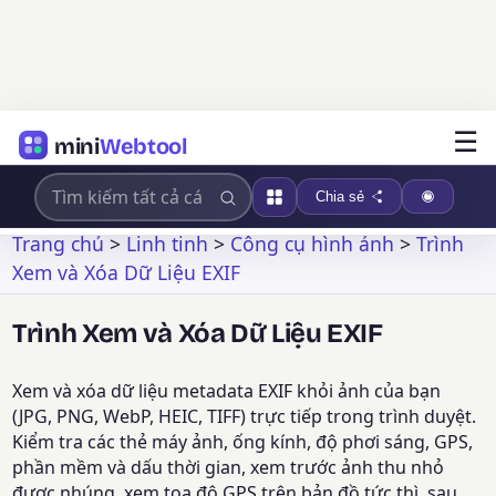
☰
mini
Webtool
Chia sẻ
Trang chủ
>
Linh tinh
>
Công cụ hình ảnh
>
Trình
Xem và Xóa Dữ Liệu EXIF
Trình Xem và Xóa Dữ Liệu EXIF
Xem và xóa dữ liệu metadata EXIF khỏi ảnh của bạn
(JPG, PNG, WebP, HEIC, TIFF) trực tiếp trong trình duyệt.
Kiểm tra các thẻ máy ảnh, ống kính, độ phơi sáng, GPS,
phần mềm và dấu thời gian, xem trước ảnh thu nhỏ
được nhúng, xem tọa độ GPS trên bản đồ tức thì, sau