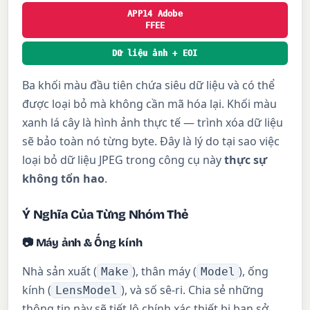
APP14 Adobe
FFEE
Dữ liệu ảnh + EOI
Ba khối màu đầu tiên chứa siêu dữ liệu và có thể
được loại bỏ mà không cần mã hóa lại. Khối màu
xanh lá cây là hình ảnh thực tế — trình xóa dữ liệu
sẽ bảo toàn nó từng byte. Đây là lý do tại sao việc
loại bỏ dữ liệu JPEG trong công cụ này
thực sự
không tổn hao
.
Ý Nghĩa Của Từng Nhóm Thẻ
📷 Máy ảnh & Ống kính
Nhà sản xuất (
), thân máy (
), ống
Make
Model
kính (
), và số sê-ri. Chia sẻ những
LensModel
thông tin này sẽ tiết lộ chính xác thiết bị bạn sở