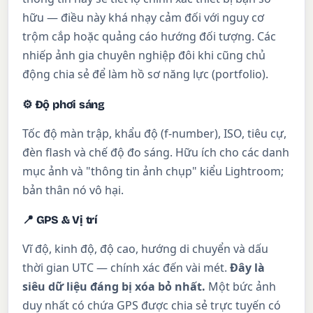
hữu — điều này khá nhạy cảm đối với nguy cơ
trộm cắp hoặc quảng cáo hướng đối tượng. Các
nhiếp ảnh gia chuyên nghiệp đôi khi cũng chủ
động chia sẻ để làm hồ sơ năng lực (portfolio).
⚙ Độ phơi sáng
Tốc độ màn trập, khẩu độ (f-number), ISO, tiêu cự,
đèn flash và chế độ đo sáng. Hữu ích cho các danh
mục ảnh và "thông tin ảnh chụp" kiểu Lightroom;
bản thân nó vô hại.
📍 GPS & Vị trí
Vĩ độ, kinh độ, độ cao, hướng di chuyển và dấu
thời gian UTC — chính xác đến vài mét.
Đây là
siêu dữ liệu đáng bị xóa bỏ nhất.
Một bức ảnh
duy nhất có chứa GPS được chia sẻ trực tuyến có