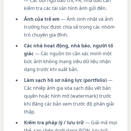
— Các đội ngũ báo chí, PR, nhà báo cần
kiểm tra các tài sản hình ảnh gửi đến.
Ảnh của trẻ em
— Ảnh sinh nhật và ảnh
trường học được chia sẻ trong các nhóm
trò chuyện gia đình.
Các nhà hoạt động, nhà báo, người tố
giác
— Các nguồn tin cần xác minh một
bức ảnh không mang siêu dữ liệu nhận
dạng trước khi xuất bản.
Làm sạch hồ sơ năng lực (portfolio)
—
Các nhiếp ảnh gia xóa sạch dấu vết bản
quyền hoặc hình mờ (watermark) trước
khi đăng các bản xem trước độ phân giải
thấp.
Kiểm tra pháp lý / lưu trữ
— Giải mã mọi
thẻ, sao chép dưới dạng JSON, lưu trữ