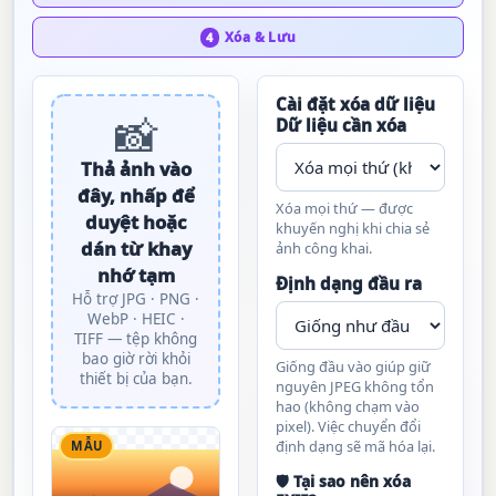
Xóa & Lưu
4
Cài đặt xóa dữ liệu
📸
Dữ liệu cần xóa
Thả ảnh vào
đây, nhấp để
Xóa mọi thứ — được
duyệt hoặc
khuyến nghị khi chia sẻ
dán từ khay
ảnh công khai.
nhớ tạm
Định dạng đầu ra
Hỗ trợ JPG · PNG ·
WebP · HEIC ·
TIFF — tệp không
bao giờ rời khỏi
Giống đầu vào giúp giữ
thiết bị của bạn.
nguyên JPEG không tổn
hao (không chạm vào
pixel). Việc chuyển đổi
định dạng sẽ mã hóa lại.
MẪU
🛡 Tại sao nên xóa