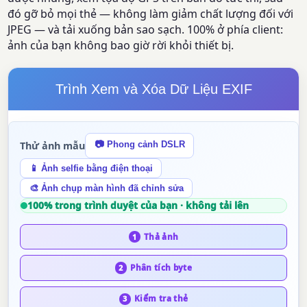
đó gỡ bỏ mọi thẻ — không làm giảm chất lượng đối với
JPEG — và tải xuống bản sao sạch. 100% ở phía client:
ảnh của bạn không bao giờ rời khỏi thiết bị.
Trình Xem và Xóa Dữ Liệu EXIF
Thử ảnh mẫu
📷 Phong cảnh DSLR
📱 Ảnh selfie bằng điện thoại
🎨 Ảnh chụp màn hình đã chỉnh sửa
100% trong trình duyệt của bạn · không tải lên
Thả ảnh
1
Phân tích byte
2
Kiểm tra thẻ
3