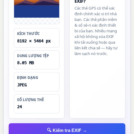
EXIF?
Các thẻ GPS có thể xác
định chính xác vị trí nhà
bạn. Các thẻ phần mềm
& số sê-ri xác định thiết
bị của bạn. Nhiều mạng
KÍCH THƯỚC
xã hội không xóa EXIF
8192 × 5464 px
khi tải xuống hoặc qua
liên kết chia sẻ — hãy tự
làm sạch nó trước.
DUNG LƯỢNG TỆP
8.05 MB
ĐỊNH DẠNG
JPEG
SỐ LƯỢNG THẺ
24
🔍 Kiểm tra EXIF →