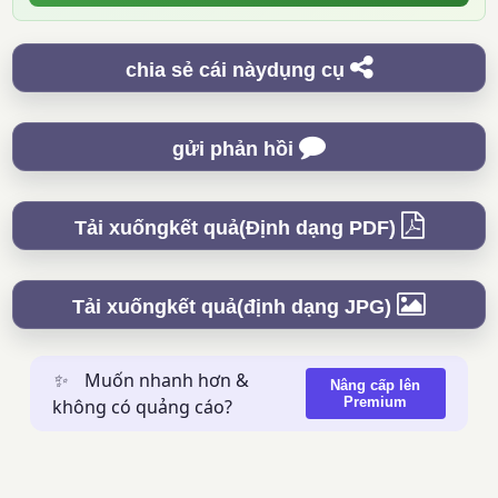
chia sẻ cái nàydụng cụ
gửi phản hồi
Tải xuốngkết quả(Định dạng PDF)
Tải xuốngkết quả(định dạng JPG)
✨
Muốn nhanh hơn &
Nâng cấp lên
Premium
không có quảng cáo?