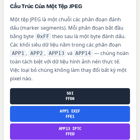
Cấu Trúc Của Một Tệp JPEG
Một tệp JPEG là một chuỗi các phân đoạn đánh
dấu (marker segments). Mỗi phân đoạn bắt đầu
bằng byte
theo sau là một byte đánh dấu.
0xFF
Các khối siêu dữ liệu nằm trong các phân đoạn
,
,
và
— chúng hoàn
APP1
APP2
APP13
APP14
toàn tách biệt với dữ liệu hình ảnh nén thực tế.
Việc loại bỏ chúng không làm thay đổi bất kỳ một
pixel nào.
SOI
FFD8
APP1 EXIF
FFE1
APP13 IPTC
FFED