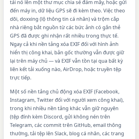
tải nó lên một thư mục chia sẻ đám mây, hoặc gửi
đến máy in, dữ liệu GPS sẽ đi kèm theo. Việc theo
dõi, doxxing (lộ thông tin cá nhân) và trộm cắp
nhà riêng bắt nguồn từ các bức ảnh có gắn thẻ
GPS đã được ghi nhận rất nhiều trong thực tế.
Ngay cả khi nền tảng xóa EXIF đối với hình ảnh
hiển thị công khai, bản gốc thường vẫn được giữ
lại trên máy chủ — và EXIF vẫn tồn tại qua bất kỳ
liên kết tải xuống nào, AirDrop, hoặc truyền tệp
trực tiếp.
Một số nền tảng chủ động xóa EXIF (Facebook,
Instagram, Twitter đối với người xem công khai),
trong khi nhiều nền tảng khác vẫn giữ nguyên
(tệp đính kèm Discord, gửi không nén trên
Telegram, các commit trên GitHub, email thông
thường, tải tệp lên Slack, blog cá nhân, các trang