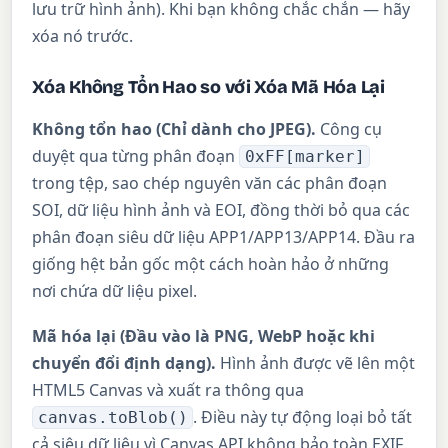
lưu trữ hình ảnh). Khi bạn không chắc chắn — hãy
xóa nó trước.
Xóa Không Tổn Hao so với Xóa Mã Hóa Lại
Không tổn hao (Chỉ dành cho JPEG).
Công cụ
duyệt qua từng phân đoạn
0xFF[marker]
trong tệp, sao chép nguyên văn các phân đoạn
SOI, dữ liệu hình ảnh và EOI, đồng thời bỏ qua các
phân đoạn siêu dữ liệu APP1/APP13/APP14. Đầu ra
giống hệt bản gốc một cách hoàn hảo ở những
nơi chứa dữ liệu pixel.
Mã hóa lại (Đầu vào là PNG, WebP hoặc khi
chuyển đổi định dạng).
Hình ảnh được vẽ lên một
HTML5 Canvas và xuất ra thông qua
. Điều này tự động loại bỏ tất
canvas.toBlob()
cả siêu dữ liệu vì Canvas API không bảo toàn EXIF