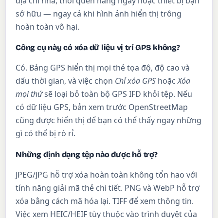
địa chỉ nhà, thói quen hàng ngày hoặc thiết bị bạn
sở hữu — ngay cả khi hình ảnh hiển thị trông
hoàn toàn vô hại.
Công cụ này có xóa dữ liệu vị trí GPS không?
Có. Bảng GPS hiển thị mọi thẻ tọa độ, độ cao và
dấu thời gian, và việc chọn
Chỉ xóa GPS
hoặc
Xóa
mọi thứ
sẽ loại bỏ toàn bộ GPS IFD khỏi tệp. Nếu
có dữ liệu GPS, bản xem trước OpenStreetMap
cũng được hiển thị để bạn có thể thấy ngay những
gì có thể bị rò rỉ.
Những định dạng tệp nào được hỗ trợ?
JPEG/JPG hỗ trợ xóa hoàn toàn không tổn hao với
tính năng giải mã thẻ chi tiết. PNG và WebP hỗ trợ
xóa bằng cách mã hóa lại. TIFF để xem thông tin.
Việc xem HEIC/HEIF tùy thuộc vào trình duyệt của