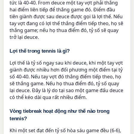
tức là 40-40. From deuce một tay vợt phải thắng
hai điểm liên tiếp để thắng game đó. Điểm đầu
tiên giành được sau deuce được gọi là lợi thế. Nếu
tay vợt đang có lợi thế thắng điểm tiếp theo, họ sẽ
thắng game; nếu họ thua điểm đó, tỷ số sẽ quay
trở lại deuce.
Lợi thế trong tennis là gì?
Lợi thế là tỷ số ngay sau khi deuce, khi một tay vợt
giành được nhiều hơn đối phương một điểm tại tỷ
số 40-40. Nếu tay vợt đó thắng điểm tiếp theo, họ
sẽ thắng game. Nếu họ thua điểm đó, tỷ số quay
lại deuce. Đây là lý do tại sao một game đấu deuce
có thể kéo dài qua rất nhiều điểm.
Vòng tiebreak hoạt động như thế nào trong
tennis?
Khi một set đạt đến tỷ số hòa sáu game đều (6-6),