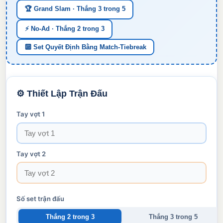
🏆 Grand Slam · Thắng 3 trong 5
⚡ No-Ad · Thắng 2 trong 3
🔟 Set Quyết Định Bằng Match-Tiebreak
⚙ Thiết Lập Trận Đấu
Tay vợt 1
Tay vợt 2
Số set trận đấu
Thắng 2 trong 3
Thắng 3 trong 5