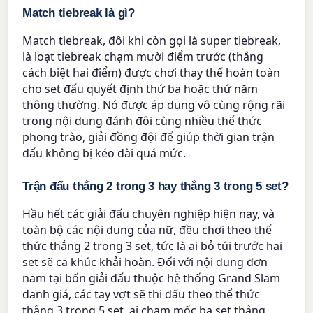
Match tiebreak là gì?
Match tiebreak, đôi khi còn gọi là super tiebreak,
là loạt tiebreak chạm mười điểm trước (thắng
cách biệt hai điểm) được chơi thay thế hoàn toàn
cho set đấu quyết định thứ ba hoặc thứ năm
thông thường. Nó được áp dụng vô cùng rộng rãi
trong nội dung đánh đôi cùng nhiều thể thức
phong trào, giải đồng đội để giúp thời gian trận
đấu không bị kéo dài quá mức.
Trận đấu thắng 2 trong 3 hay thắng 3 trong 5 set?
Hầu hết các giải đấu chuyên nghiệp hiện nay, và
toàn bộ các nội dung của nữ, đều chơi theo thể
thức thắng 2 trong 3 set, tức là ai bỏ túi trước hai
set sẽ ca khúc khải hoàn. Đối với nội dung đơn
nam tại bốn giải đấu thuộc hệ thống Grand Slam
danh giá, các tay vợt sẽ thi đấu theo thể thức
thắng 3 trong 5 set, ai chạm mốc ba set thắng