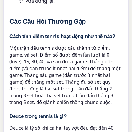
trí vừa dừng lại.
Các Câu Hỏi Thường Gặp
Cách tính điểm tennis hoạt động như thế nào?
Một trận đấu tennis được cấu thành từ điểm,
game, và set. Điểm số được đếm lần lượt là 0
(love), 15, 30, 40, và sau đó là game. Thắng bốn
điểm (và dẫn trước ít nhất hai điểm) để thắng một
game. Thắng sáu game (dẫn trước ít nhất hai
game) để thắng một set. Thắng đủ số set quy
định, thường là hai set trong trận đấu thắng 2
trong 3 set hoặc ba set trong trận đấu thắng 3
trong 5 set, để giành chiến thắng chung cuộc.
Deuce trong tennis là gì?
Deuce là tỷ số khi cả hai tay vợt đều đạt đến 40,