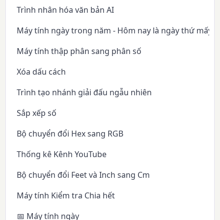
Trình nhân hóa văn bản AI
Máy tính ngày trong năm - Hôm nay là ngày thứ mấy 
Máy tính thập phân sang phân số
Xóa dấu cách
Trình tạo nhánh giải đấu ngẫu nhiên
Sắp xếp số
Bộ chuyển đổi Hex sang RGB
Thống kê Kênh YouTube
Bộ chuyển đổi Feet và Inch sang Cm
Máy tính Kiểm tra Chia hết
📅 Máy tính ngày