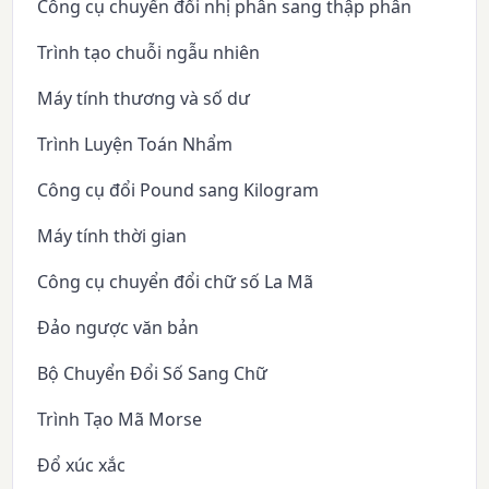
Công cụ chuyển đổi nhị phân sang thập phân
Trình tạo chuỗi ngẫu nhiên
Máy tính thương và số dư
Trình Luyện Toán Nhẩm
Công cụ đổi Pound sang Kilogram
Máy tính thời gian
Công cụ chuyển đổi chữ số La Mã
Đảo ngược văn bản
Bộ Chuyển Đổi Số Sang Chữ
Trình Tạo Mã Morse
Đổ xúc xắc