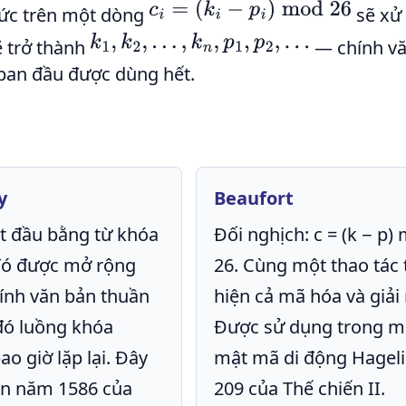
c
i
=
(
k
i
−
p
i
)
mod
26
hức trên một dòng
sẽ xử 
k
1
,
k
2
,
…
,
k
n
,
p
1
,
p
2
,
…
ẽ trở thành
— chính vă
 ban đầu được dùng hết.
y
Beaufort
t đầu bằng từ khóa
Đối nghịch: c = (k − p)
đó được mở rộng
26. Cùng một thao tác
ính văn bản thuần
hiện cả mã hóa và giải
 đó luồng khóa
Được sử dụng trong m
o giờ lặp lại. Đây
mật mã di động Hageli
iến năm 1586 của
209 của Thế chiến II.