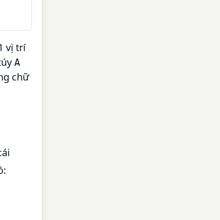
 vị trí
 túy
A
ảng chữ
cái
ó: