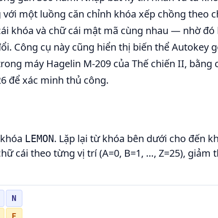
 với một luồng căn chỉnh khóa xếp chồng theo c
ữ cái khóa và chữ cái mật mã cùng nhau — nhờ đó
đổi. Công cụ này cũng hiển thị biến thể Autokey g
trong máy Hagelin M-209 của Thế chiến II, bằng
26 để xác minh thủ công.
 khóa
. Lặp lại từ khóa bên dưới cho đến kh
LEMON
hữ cái theo từng vị trí (A=0, B=1, …, Z=25), giảm 
N
E