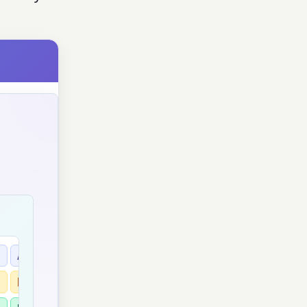
N
D
A
W
E
O
N
L