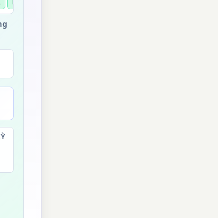
R
R
N
H
ng
KỲ