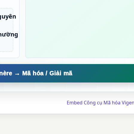
guyên
thường
Áp dụng Vigenère → Mã hóa / Giải mã
Embed Công cụ Mã hóa Vigen