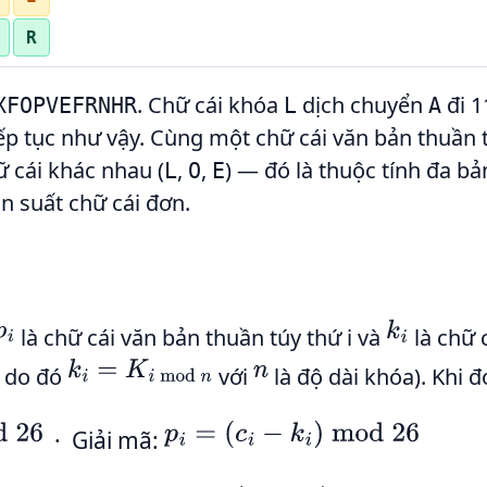
R
. Chữ cái khóa
dịch chuyển
đi 11
XFOPVEFRNHR
L
A
 tiếp tục như vậy. Cùng một chữ cái văn bản thuần
 cái khác nhau (
,
,
) — đó là thuộc tính đa b
L
O
E
ần suất chữ cái đơn.
p
i
k
i
là chữ cái văn bản thuần túy thứ i và
là chữ 
k
i
=
K
i
mod
n
n
, do đó
với
là độ dài khóa). Khi đ
p
i
=
(
c
i
−
k
i
)
mod
26
· Giải mã: