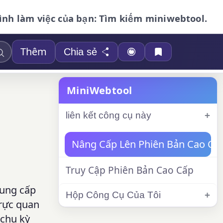
ình làm việc của bạn: Tìm kiếm miniwebtool.
Thêm
Chia sẻ
MiniWebtool
liên kết công cụ này
Nâng Cấp Lên Phiên Bản Cao Cấ
Truy Cập Phiên Bản Cao Cấp
cung cấp
Hộp Công Cụ Của Tôi
trực quan
 chu kỳ