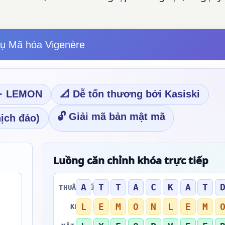
ụ Mã hóa Vigenère
h · LEMON
📐 Dễ tổn thương bởi Kasiski
🔓 Giải mã bản mật mã
ịch đảo)
Luồng căn chỉnh khóa trực tiếp
A
T
T
A
C
K
A
T
THUẦN TÚY →
L
E
M
O
N
L
E
M
KHÓA →