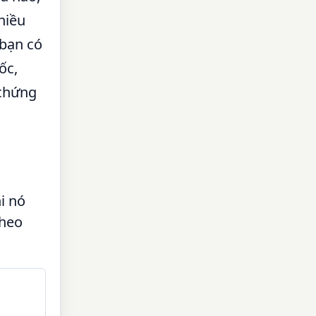
hiều
 bạn có
ốc,
 chứng
i nó
theo