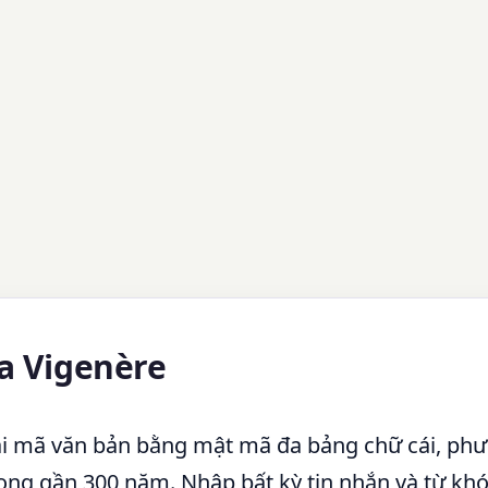
óa Vigenère
ải mã văn bản bằng mật mã đa bảng chữ cái, ph
ong gần 300 năm. Nhập bất kỳ tin nhắn và từ khó