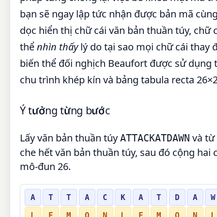
bạn sẽ ngay lập tức nhận được bản mã cùng
dọc hiển thị chữ cái văn bản thuần túy, ch
thể
nhìn thấy
lý do tại sao mọi chữ cái thay 
biến thể đối nghịch Beaufort được sử dụng 
chu trình khép kín và bảng tabula recta 26×
Ý tưởng từng bước
Lấy văn bản thuần túy
và từ
ATTACKATDAWN
che hết văn bản thuần túy, sau đó cộng hai c
mô-đun 26.
A
T
T
A
C
K
A
T
D
A
W
L
E
M
O
N
L
E
M
O
N
L