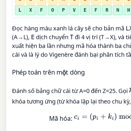
L
X
F
O
P
V
E
F
R
N
H
Đọc hàng màu xanh lá cây sẽ cho bản mã
L
(A→L),
dịch chuyển
đi 4 vị trí (T→X), và
E
T
xuất hiện ba lần nhưng mã hóa thành ba chữ
cái và là lý do Vigenère đánh bại phân tích t
Phép toán trên một dòng
Đánh số bảng chữ cái từ A=0 đến Z=25. Gọi
khóa tương ứng (từ khóa lặp lại theo chu kỳ
c
i
=
(
p
i
+
k
i
)
mod
26
Mã hóa: