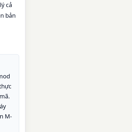
lý cả
n bản
 mod
 thực
 mã.
áy
n M-