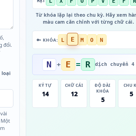
L
X
F
O
P
V
E
F
MẬT MÃ →
Từ khóa lặp lại theo chu kỳ. Hãy xem hà
màu cam căn chỉnh với từng chữ cái.
ố,
E
L
M
O
N
🔑 KHÓA:
 đổi.
N
E
R
=
+
dịch chuyển 4
 loại
KÝ TỰ
CHỮ CÁI
ĐỘ DÀI
CHU 
KHÓA
14
12
5
5
vài
. Một
đệm