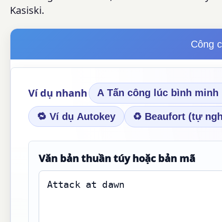
Kasiski.
Công c
Ví dụ nhanh
A Tấn công lúc bình min
🔁 Ví dụ Autokey
♻ Beaufort (tự ngh
Văn bản thuần túy hoặc bản mã