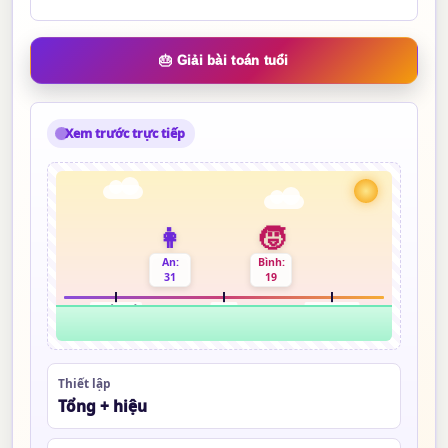
🎂 Giải bài toán tuổi
Xem trước trực tiếp
👩
🧒
An:
Bình:
31
19
Quá khứ
Nay
Tương lai
Thiết lập
Tổng + hiệu