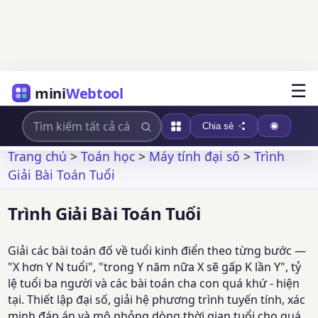
☰
mini
Webtool
Chia sẻ
Trang chủ
>
Toán học
>
Máy tính đại số
>
Trình
Giải Bài Toán Tuổi
Trình Giải Bài Toán Tuổi
Giải các bài toán đố về tuổi kinh điển theo từng bước —
"X hơn Y N tuổi", "trong Y năm nữa X sẽ gấp K lần Y", tỷ
lệ tuổi ba người và các bài toán cha con quá khứ - hiện
tại. Thiết lập đại số, giải hệ phương trình tuyến tính, xác
minh đáp án và mô phỏng dòng thời gian tuổi cho quá