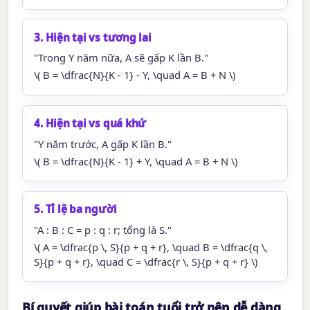
3. Hiện tại vs tương lai
"Trong Y năm nữa, A sẽ gấp K lần B."
\( B = \dfrac{N}{K - 1} - Y, \quad A = B + N \)
4. Hiện tại vs quá khứ
"Y năm trước, A gấp K lần B."
\( B = \dfrac{N}{K - 1} + Y, \quad A = B + N \)
5. Tỉ lệ ba người
"A : B : C = p : q : r; tổng là S."
\( A = \dfrac{p \, S}{p + q + r}, \quad B = \dfrac{q \,
S}{p + q + r}, \quad C = \dfrac{r \, S}{p + q + r} \)
Bí quyết giúp bài toán tuổi trở nên dễ dàng