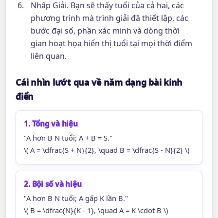
Nhấp Giải. Bạn sẽ thấy tuổi của cả hai, các
phương trình mà trình giải đã thiết lập, các
bước đại số, phần xác minh và dòng thời
gian hoạt họa hiển thị tuổi tại mọi thời điểm
liên quan.
Cái nhìn lướt qua về năm dạng bài kinh
điển
1. Tổng và hiệu
"A hơn B N tuổi; A + B = S."
\( A = \dfrac{S + N}{2}, \quad B = \dfrac{S - N}{2} \)
2. Bội số và hiệu
"A hơn B N tuổi; A gấp K lần B."
\( B = \dfrac{N}{K - 1}, \quad A = K \cdot B \)