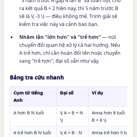
"5 năm trước A gấp 4 lần B" và toán học cho
ra kết quả B = 2 hiện nay, thì 5 năm trước B
sẽ là \( -3 \) — điều không thể. Trình giải sẽ
kiểm tra việc này và cảnh báo bạn.
Nhầm lẫn "lớn hơn" và "trẻ hơn"
— nút
chuyển đổi quan hệ xử lý cả hai hướng. Nếu
A trẻ hơn, chỉ cần hoán đổi tên hoặc chuyển
sang "trẻ hơn"; đại số vẫn như vậy.
Bảng tra cứu nhanh
Cụm từ tiếng
Đại số
Ví dụ
Anh
A hơn B N tuổi
\( A = B + N
Anna hơn 8 tuổi → \( 
\)
B + 8 \)
A trẻ hơn B N tuổi
\( A = B - N
Anna trẻ hơn 5 tuổi →