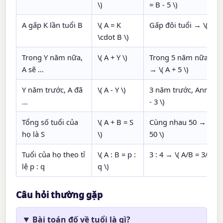
\)
= B - 5 \)
A gấp K lần tuổi B
\( A = K
Gấp đôi tuổi → \( A = 
\cdot B \)
Trong Y năm nữa,
\( A + Y \)
Trong 5 năm nữa, An
A sẽ …
→ \( A + 5 \)
Y năm trước, A đã
\( A - Y \)
3 năm trước, Anna → 
…
- 3 \)
Tổng số tuổi của
\( A + B = S
Cùng nhau 50 → \( A 
họ là S
\)
50 \)
Tuổi của họ theo tỉ
\( A : B = p :
3 : 4 → \( A/B = 3/4 \)
lệ p : q
q \)
Câu hỏi thường gặp
Bài toán đố về tuổi là gì?