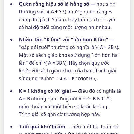
Quên rằng hiệu số là hằng số
— học sinh
thường viết \( A + Y \) nhưng quên rằng B
cũng đã già đi Y năm. Hãy luôn dịch chuyển
cả hai độ tuổi cùng một lượng như nhau.
Nhầm lẫn "K lần" với "lớn hơn K lần"
—
"gấp đôi tuổi" thường có nghĩa là \( A = 2B \).
Một số sách giáo khoa sử dụng "lớn hơn hai
lần" để chỉ \( A = 3B \). Hãy chọn quy ước
khớp với sách giáo khoa của bạn. Trình giải
sử dụng "K lần" = \( A = K \cdot B \).
K = 1 không có lời giải
— điều đó có nghĩa là
A = B nhưng bạn cũng nói A hơn B N tuổi,
mâu thuẫn với một hiệu số khác không.
Trình giải sẽ gắn cờ trường hợp này.
Tuổi quá khứ bị âm
— nếu một bài toán nói