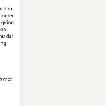
ọi đơn
timeter
g giống
bao
hư đai
ong
 ở một