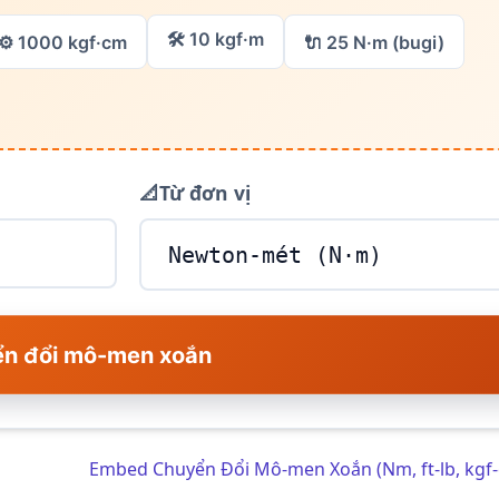
🛠️ 10 kgf·m
⚙️ 1000 kgf·cm
🔌 25 N·m (bugi)
📐
Từ đơn vị
n đổi mô-men xoắn
Embed Chuyển Đổi Mô-men Xoắn (Nm, ft-lb, kgf