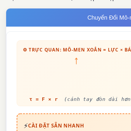
Chuyển Đổi Mô-m
⚙️ TRỰC QUAN: MÔ-MEN XOẮN = LỰC × B
↑
τ = F × r
(cánh tay đòn dài hơ
⚡
CÀI ĐẶT SẴN NHANH