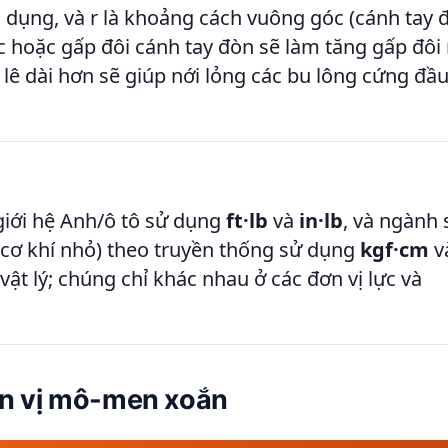
c dụng, và r là khoảng cách vuông góc (cánh tay 
c hoặc gấp đôi cánh tay đòn sẽ làm tăng gấp đôi
lê dài hơn sẽ giúp nới lỏng các bu lông cứng đầu
giới hệ Anh/ô tô sử dụng
ft·lb
và
in·lb
, và ngành 
à cơ khí nhỏ) theo truyền thống sử dụng
kgf·cm
v
ật lý; chúng chỉ khác nhau ở các đơn vị lực và
ơn vị mô-men xoắn