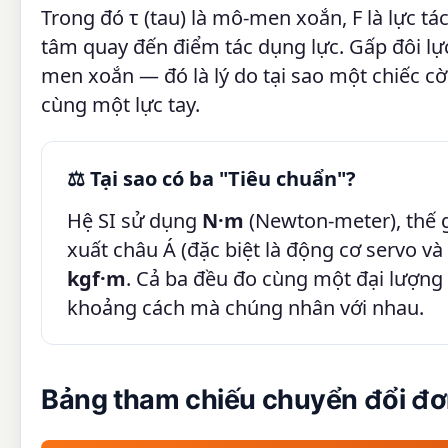
Trong đó τ (tau) là mô-men xoắn, F là lực tá
tâm quay đến điểm tác dụng lực. Gấp đôi lự
men xoắn — đó là lý do tại sao một chiếc cờ 
cùng một lực tay.
⚖️ Tại sao có ba "Tiêu chuẩn"?
Hệ SI sử dụng
N·m
(Newton-meter), thế 
xuất châu Á (đặc biệt là động cơ servo v
kgf·m
. Cả ba đều đo cùng một đại lượng v
khoảng cách mà chúng nhân với nhau.
Bảng tham chiếu chuyển đổi đ