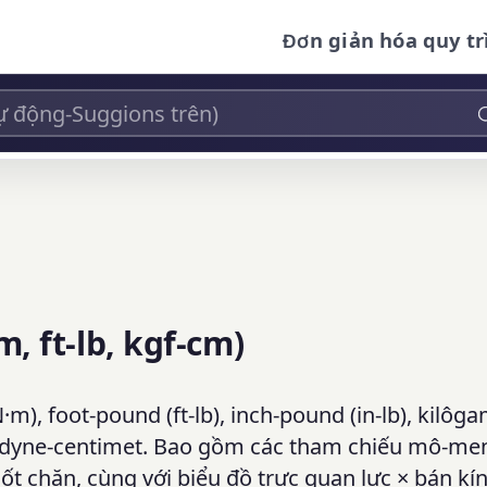
Đơn giản hóa quy tr
 ft-lb, kgf-cm)
 foot-pound (ft-lb), inch-pound (in-lb), kilôga
và dyne-centimet. Bao gồm các tham chiếu mô-me
ốt chặn, cùng với biểu đồ trực quan lực × bán kín