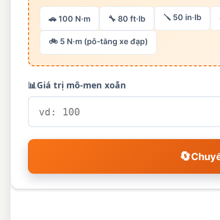
🪛 50 in·lb
🚗 100 N·m
🔧 80 ft·lb
🚲 5 N·m (pô-tăng xe đạp)
📊
Giá trị mô-men xoắn
🔄
Chuyể