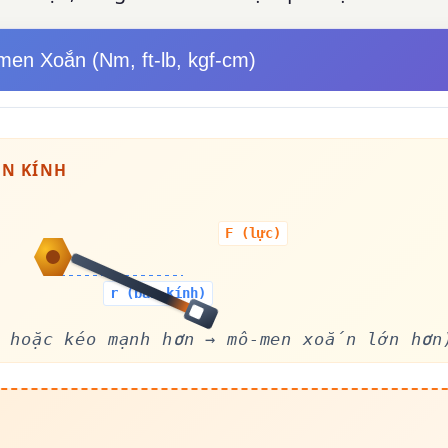
en Xoắn (Nm, ft-lb, kgf-cm)
ÁN KÍNH
F (lực)
r (bán kính)
n hoặc kéo mạnh hơn → mô-men xoắn lớn hơn