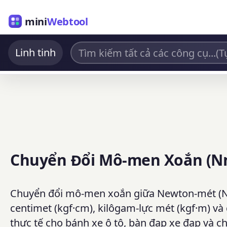
mini
Webtool
Linh tinh
Chuyển Đổi Mô-men Xoắn (Nm,
Chuyển đổi mô-men xoắn giữa Newton-mét (N·m),
centimet (kgf·cm), kilôgam-lực mét (kgf·m) 
thực tế cho bánh xe ô tô, bàn đạp xe đạp và ch