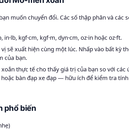
 đổi Mô-men xoắn
ạn muốn chuyển đổi. Các số thập phân và các s
, in·lb, kgf·cm, kgf·m, dyn·cm, oz·in hoặc oz·ft.
vị sẽ xuất hiện cùng một lúc. Nhấp vào bất kỳ t
ạm của bạn.
oắn thực tế cho thấy giá trị của bạn so với các
 hoặc bàn đạp xe đạp — hữu ích để kiểm tra tính
 phổ biến
nhẹ)