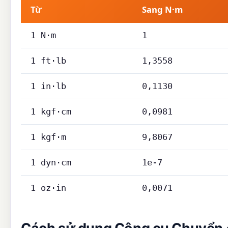
Từ
Sang N·m
1 N·m
1
1 ft·lb
1,3558
1 in·lb
0,1130
1 kgf·cm
0,0981
1 kgf·m
9,8067
1 dyn·cm
1e-7
1 oz·in
0,0071