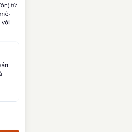
đòn) từ
 mô-
 với
sản
à