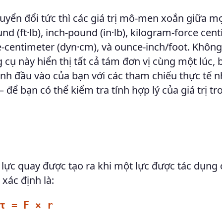
uyển đổi tức thì các giá trị mô-men xoắn giữa m
 (ft·lb), inch-pound (in·lb), kilogram-force cen
e-centimeter (dyn·cm), và ounce-inch/foot. Khôn
 cụ này hiển thị tất cả tám đơn vị cùng một lúc, 
ánh đầu vào của bạn với các tham chiếu thực tế n
để bạn có thể kiểm tra tính hợp lý của giá trị tr
 lực quay được tạo ra khi một lực được tác dụng
xác định là:
τ = F × r