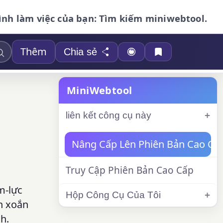
ình làm việc của bạn: Tìm kiếm miniwebtool.
Thêm
Chia sẻ
MiniWebtool
liên kết công cụ này
Nâng Cấp Lên Phiên Bản Cao Cấ
Truy Cập Phiên Bản Cao Cấp
m-lực
Hộp Công Cụ Của Tôi
n xoắn
h.