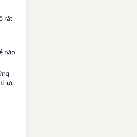
ố rất
hẻ nào
 ứng
 thực