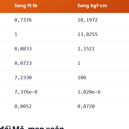
Sang ft·lb
Sang kgf·cm
0,7376
10,1972
1
13,8255
0,0833
1,1521
0,0723
1
7,2330
100
7,376e-8
1,020e-6
0,0052
0,0720