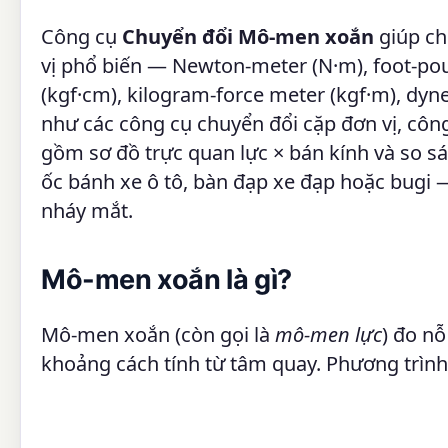
Công cụ
Chuyển đổi Mô-men xoắn
giúp ch
vị phổ biến — Newton-meter (N·m), foot-pound
(kgf·cm), kilogram-force meter (kgf·m), dyn
như các công cụ chuyển đổi cặp đơn vị, công
gồm sơ đồ trực quan lực × bán kính và so s
ốc bánh xe ô tô, bàn đạp xe đạp hoặc bugi — 
nháy mắt.
Mô-men xoắn là gì?
Mô-men xoắn (còn gọi là
mô-men lực
) đo nỗ
khoảng cách tính từ tâm quay. Phương trình 