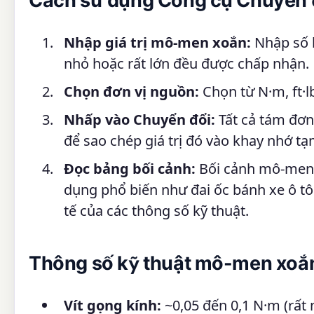
Cách sử dụng Công cụ Chuyển
Nhập giá trị mô-men xoắn:
Nhập số b
nhỏ hoặc rất lớn đều được chấp nhận.
Chọn đơn vị nguồn:
Chọn từ N·m, ft·lb
Nhấp vào Chuyển đổi:
Tất cả tám đơn 
để sao chép giá trị đó vào khay nhớ t
Đọc bảng bối cảnh:
Bối cảnh mô-men x
dụng phổ biến như đai ốc bánh xe ô tô
tế của các thông số kỹ thuật.
Thông số kỹ thuật mô-men xoắn
Vít gọng kính:
~0,05 đến 0,1 N·m (rất 