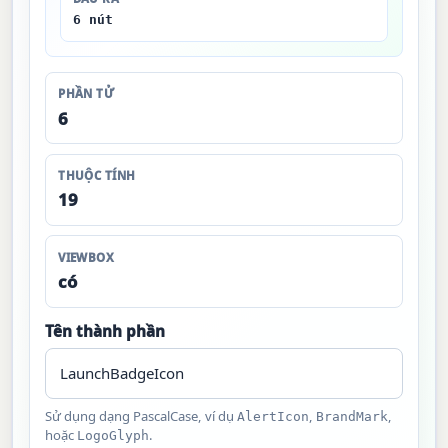
6 nút
PHẦN TỬ
6
THUỘC TÍNH
19
VIEWBOX
có
Tên thành phần
Sử dụng dạng PascalCase, ví dụ
,
,
AlertIcon
BrandMark
hoặc
.
LogoGlyph