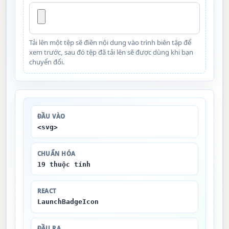
Tải lên một tệp sẽ điền nội dung vào trình biên tập để
xem trước, sau đó tệp đã tải lên sẽ được dùng khi bạn
chuyển đổi.
ĐẦU VÀO
<svg>
CHUẨN HÓA
19 thuộc tính
REACT
LaunchBadgeIcon
ĐẦU RA