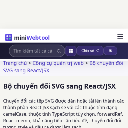
☰
mini
Webtool
Chia sẻ
Trang chủ
>
Công cụ quản trị web
>
Bộ chuyển đổi
SVG sang React/JSX
Bộ chuyển đổi SVG sang React/JSX
Chuyển đổi các tệp SVG được dán hoặc tải lên thành các
thành phần React JSX sạch sẽ với các thuộc tính dạng
camelCase, thuộc tính TypeScript tùy chọn, forwardRef,
React.memo, khả năng tiếp cận tiêu đề, chuyển đổi đối
tượng style và đầu ra được làm sạch.