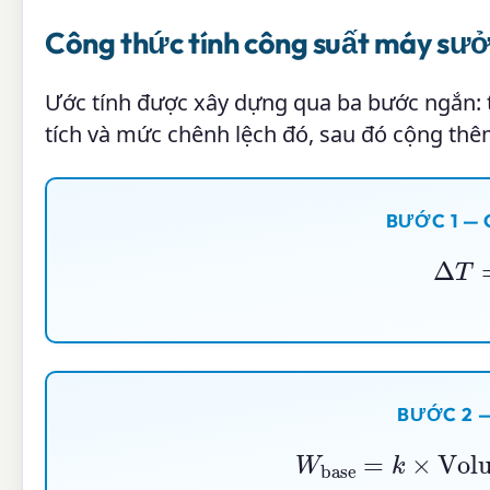
Công thức tính công suất máy sưở
Ước tính được xây dựng qua ba bước ngắn: t
tích và mức chênh lệch đó, sau đó cộng thê
BƯỚC 1 — 
Δ
T
=
T
BƯỚC 2 
W
base
=
k
×
V