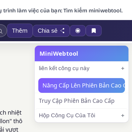
 trình làm việc của bạn: Tìm kiếm miniwebtool.
Thêm
Chia sẻ
MiniWebtool
liên kết công cụ này
Nâng Cấp Lên Phiên Bản Cao Cấ
Truy Cập Phiên Bản Cao Cấp
ch nhiệt
Hộp Công Cụ Của Tôi
llon" thô
ải vượt