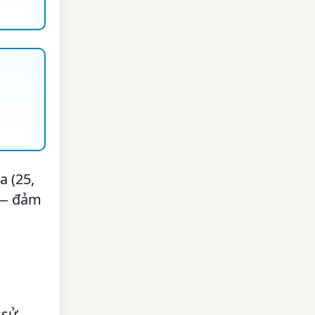
a (25,
g — đảm
 sử