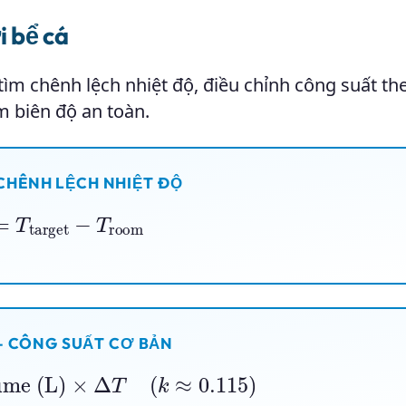
i bể cá
ìm chênh lệch nhiệt độ, điều chỉnh công suất th
m biên độ an toàn.
CHÊNH LỆCH NHIỆT ĐỘ
target
−
T
room
— CÔNG SUẤT CƠ BẢN
olume (L)
×
Δ
T
(
k
≈
0.115
)