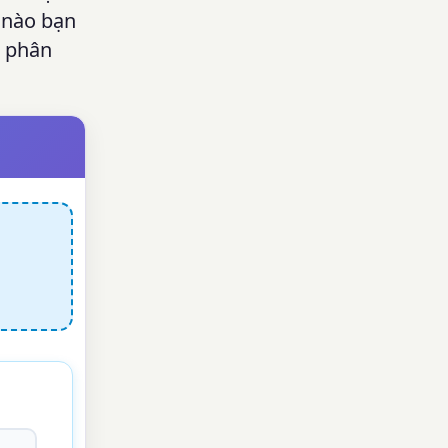
i nào bạn
g phân