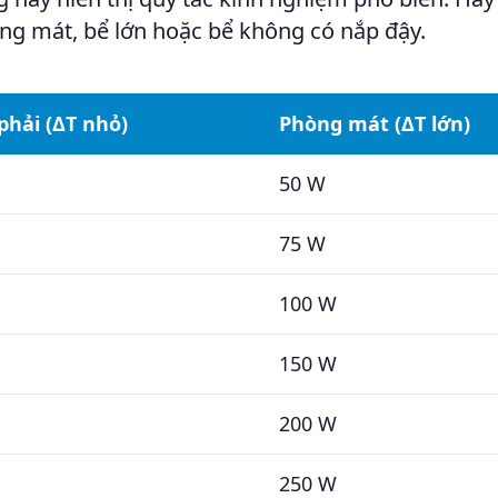
g mát, bể lớn hoặc bể không có nắp đậy.
hải (ΔT nhỏ)
Phòng mát (ΔT lớn)
50 W
75 W
100 W
150 W
200 W
250 W