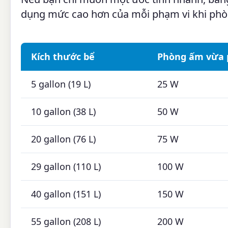
dụng mức cao hơn của mỗi phạm vi khi phòn
Kích thước bể
Phòng ấm vừa p
5 gallon (19 L)
25 W
10 gallon (38 L)
50 W
20 gallon (76 L)
75 W
29 gallon (110 L)
100 W
40 gallon (151 L)
150 W
55 gallon (208 L)
200 W