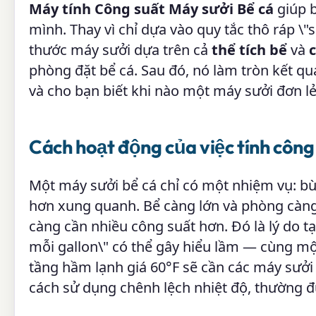
Máy tính Công suất Máy sưởi Bể cá
giúp b
mình. Thay vì chỉ dựa vào quy tắc thô ráp \"s
thước máy sưởi dựa trên cả
thể tích bể
và
phòng đặt bể cá. Sau đó, nó làm tròn kết quả
và cho bạn biết khi nào một máy sưởi đơn lẻ
Cách hoạt động của việc tính công
Một máy sưởi bể cá chỉ có một nhiệm vụ: bù 
hơn xung quanh. Bể càng lớn và phòng càng 
càng cần nhiều công suất hơn. Đó là lý do t
mỗi gallon\" có thể gây hiểu lầm — cùng m
tầng hầm lạnh giá 60°F sẽ cần các máy sưởi 
cách sử dụng chênh lệch nhiệt độ, thường đ