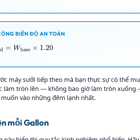
CỘNG BIÊN ĐỘ AN TOÀN
ded
=
W
base
×
1.20
ước máy sưởi tiếp theo mà bạn thực sự có thể mu
Việc làm tròn lên — không bao giờ làm tròn xuốn
g muốn vào những đêm lạnh nhất.
ên mỗi Gallon
này hiển thị quy tắc kinh nghiệm phổ biến. Hãy