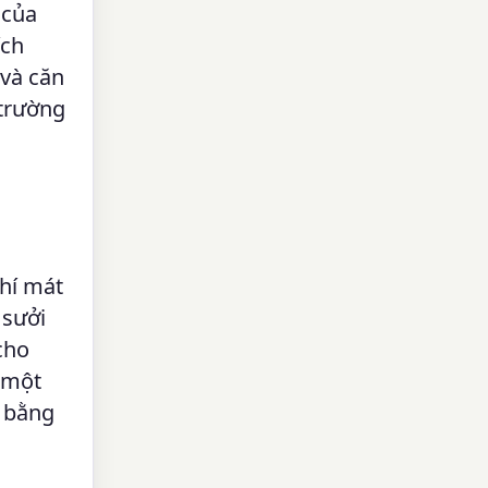
 của
ích
và căn
 trường
khí mát
 sưởi
cho
 một
ó bằng