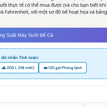
ưởi thực tế có thể mua được (và cho bạn biết kh
s và Fahrenheit, với một sơ đồ bể hoạt họa và bản
ng Suất Máy Sưởi Bể Cá
 đó nhấn Tính toán:
🌊 200 L (Hệ mét)
🐋 120 gal Phòng lạnh