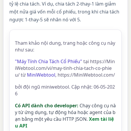
tỷ lệ chia tách. Ví dụ, chia tách 2-thay-1 làm giảm
một nửa giá vốn mỗi cổ phiếu, trong khi chia tách
ngược 1-thay-5 sẽ nhân nó với 5.
Tham khảo nội dung, trang hoặc công cụ này
như sau:
"Máy Tính Chia Tách Cổ Phiếu"
tại https://Min
iWebtool.com/vi/may-tinh-chia-tach-co-phie
u/ từ
MiniWebtool
, https://MiniWebtool.com/
bởi đội ngũ miniwebtool. Cập nhật: 06-05-202
6
Có API dành cho developer:
Chạy công cụ nà
y từ ứng dụng, tự động hóa hoặc agent của b
ạn bằng một yêu cầu HTTP JSON.
Xem tài liệ
u API