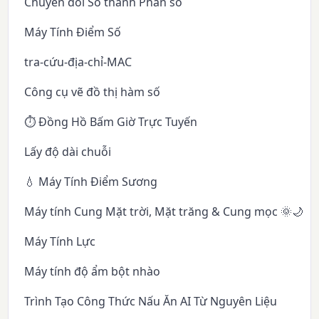
Chuyển đổi Số thành Phân số
Máy Tính Điểm Số
tra-cứu-địa-chỉ-MAC
Công cụ vẽ đồ thị hàm số
⏱️ Đồng Hồ Bấm Giờ Trực Tuyến
Lấy độ dài chuỗi
💧 Máy Tính Điểm Sương
Máy tính Cung Mặt trời, Mặt trăng & Cung mọc 🌞🌙✨
Máy Tính Lực
Máy tính độ ẩm bột nhào
Trình Tạo Công Thức Nấu Ăn AI Từ Nguyên Liệu