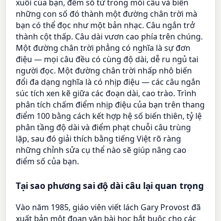
xuôi của bạn, đếm số từ trong mỗi câu và biến
những con số đó thành một đường chân trời mà
bạn có thể đọc như một bản nhạc. Câu ngắn trở
thành cột thấp. Câu dài vươn cao phía trên chúng.
Một đường chân trời phẳng có nghĩa là sự đơn
điệu — mọi câu đều có cùng độ dài, dễ ru ngủ tai
người đọc. Một đường chân trời nhấp nhô biến
đổi đa dạng nghĩa là có nhịp điệu — các câu ngắn
súc tích xen kẽ giữa các đoạn dài, cao trào. Trình
phân tích chấm điểm nhịp điệu của bạn trên thang
điểm 100 bằng cách kết hợp hệ số biến thiên, tỷ lệ
phân tầng độ dài và điểm phạt chuỗi câu trùng
lặp, sau đó giải thích bằng tiếng Việt rõ ràng
những chỉnh sửa cụ thể nào sẽ giúp nâng cao
điểm số của bạn.
Tại sao phương sai độ dài câu lại quan trọng
Vào năm 1985, giáo viên viết lách Gary Provost đã
xuất bản một đoạn văn bài học bắt buộc cho các