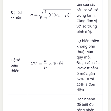
tán của các
câu so với số
σ
=
1
n
∑
(
w
i
−
μ
)
2
Độ lệch
trung bình.
chuẩn
Cùng đơn vị
với số trung
bình (từ).
Sự biến thiên
không phụ
thuộc vào
quy mô.
Hệ số
Đoạn văn của
C
V
=
σ
μ
×
100
%
biến
Provost nằm
thiên
ở mức gần
62%. Dưới
25% là đơn
điệu.
Đọc nhanh
để biết độ
rộng phân