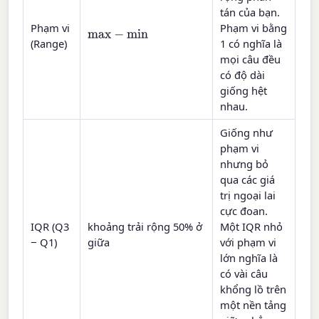
tán của bạn.
Phạm vi
Phạm vi bằng
max
−
min
(Range)
1 có nghĩa là
mọi câu đều
có độ dài
giống hệt
nhau.
Giống như
phạm vi
nhưng bỏ
qua các giá
trị ngoại lai
cực đoan.
IQR (Q3
khoảng trải rộng 50% ở
Một IQR nhỏ
− Q1)
giữa
với phạm vi
lớn nghĩa là
có vài câu
khổng lồ trên
một nền tảng