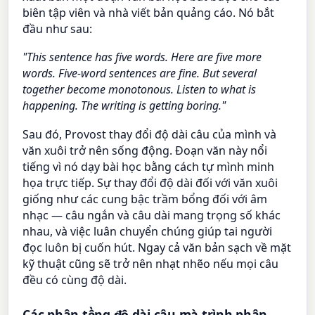
biên tập viên và nhà viết bản quảng cáo. Nó bắt
đầu như sau:
"This sentence has five words. Here are five more
words. Five-word sentences are fine. But several
together become monotonous. Listen to what is
happening. The writing is getting boring."
Sau đó, Provost thay đổi độ dài câu của mình và
văn xuôi trở nên sống động. Đoạn văn này nổi
tiếng vì nó dạy bài học bằng cách tự mình minh
họa trực tiếp. Sự thay đổi độ dài đối với văn xuôi
giống như các cung bậc trầm bổng đối với âm
nhạc — câu ngắn và câu dài mang trọng số khác
nhau, và việc luân chuyển chúng giúp tai người
đọc luôn bị cuốn hút. Ngay cả văn bản sạch về mặt
kỹ thuật cũng sẽ trở nên nhạt nhẽo nếu mọi câu
đều có cùng độ dài.
Các phân tầng độ dài câu mà trình phân