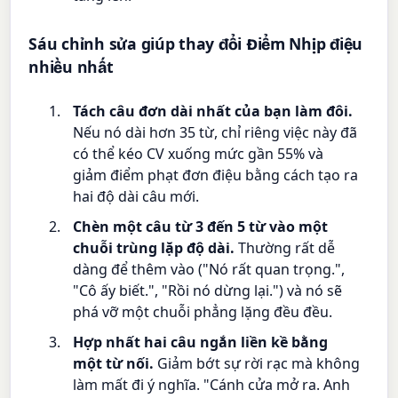
Sáu chỉnh sửa giúp thay đổi Điểm Nhịp điệu
nhiều nhất
Tách câu đơn dài nhất của bạn làm đôi.
Nếu nó dài hơn 35 từ, chỉ riêng việc này đã
có thể kéo CV xuống mức gần 55% và
giảm điểm phạt đơn điệu bằng cách tạo ra
hai độ dài câu mới.
Chèn một câu từ 3 đến 5 từ vào một
chuỗi trùng lặp độ dài.
Thường rất dễ
dàng để thêm vào ("Nó rất quan trọng.",
"Cô ấy biết.", "Rồi nó dừng lại.") và nó sẽ
phá vỡ một chuỗi phẳng lặng đều đều.
Hợp nhất hai câu ngắn liền kề bằng
một từ nối.
Giảm bớt sự rời rạc mà không
làm mất đi ý nghĩa. "Cánh cửa mở ra. Anh