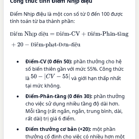
Công thức tính Điểm Nhịp điệu
Điểm Nhịp điệu là một con số từ 0 đến 100 được
tính toán từ ba thành phần:
Điểm Nhịp điệu
=
Điểm-CV
+
Điểm-Phân-tầng
Đ
ể
ị
đ
ệ
Đ
ể
Đ
ể
â
ầ
+
20
−
Điểm-phạt-Đơn-điệu
Đ
ể
ạ
Đ
ơ
đ
ệ
Điểm-CV (0 đến 50):
phần thưởng cho hệ
số biến thiên gần với mức 55%. Công thức
50
−
|
C
V
−
55
|
là
và giới hạn thấp nhất
tại mức không.
Điểm-Phân-tầng (0 đến 30):
phần thưởng
cho việc sử dụng nhiều tầng độ dài hơn.
Mỗi tầng (rất ngắn, ngắn, trung bình, dài,
rất dài) trị giá 6 điểm.
Điểm thưởng cơ bản (+20):
một phần
thưởng cố định cho việc có nhiều hơn một