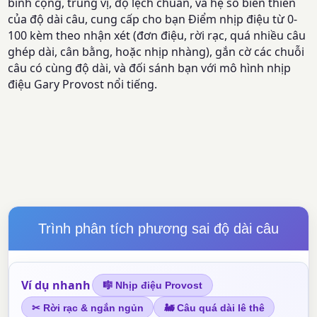
bình cộng, trung vị, độ lệch chuẩn, và hệ số biến thiên
của độ dài câu, cung cấp cho bạn Điểm nhịp điệu từ 0-
100 kèm theo nhận xét (đơn điệu, rời rạc, quá nhiều câu
ghép dài, cân bằng, hoặc nhịp nhàng), gắn cờ các chuỗi
câu có cùng độ dài, và đối sánh bạn với mô hình nhịp
điệu Gary Provost nổi tiếng.
Trình phân tích phương sai độ dài câu
Ví dụ nhanh
🎼 Nhịp điệu Provost
✂ Rời rạc & ngắn ngủn
🚂 Câu quá dài lê thê