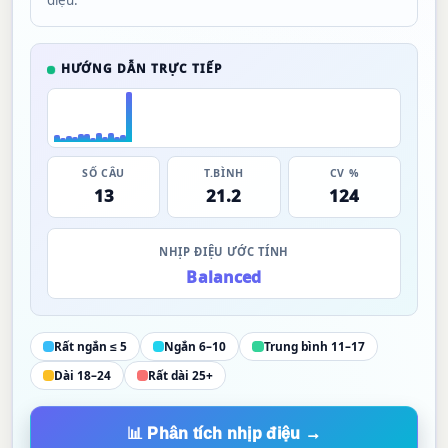
điệu.
HƯỚNG DẪN TRỰC TIẾP
SỐ CÂU
T.BÌNH
CV %
13
21.2
124
NHỊP ĐIỆU ƯỚC TÍNH
Balanced
Rất ngắn ≤ 5
Ngắn 6–10
Trung bình 11–17
Dài 18–24
Rất dài 25+
📊 Phân tích nhịp điệu →