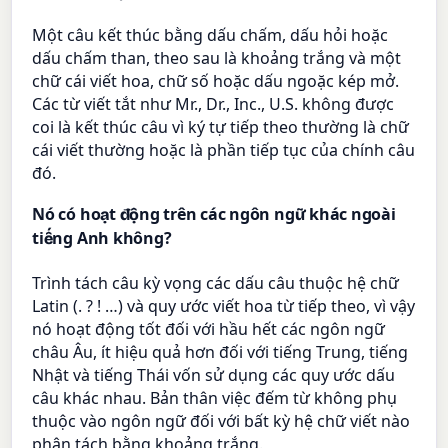
Một câu kết thúc bằng dấu chấm, dấu hỏi hoặc
dấu chấm than, theo sau là khoảng trắng và một
chữ cái viết hoa, chữ số hoặc dấu ngoặc kép mở.
Các từ viết tắt như Mr., Dr., Inc., U.S. không được
coi là kết thúc câu vì ký tự tiếp theo thường là chữ
cái viết thường hoặc là phần tiếp tục của chính câu
đó.
Nó có hoạt động trên các ngôn ngữ khác ngoài
tiếng Anh không?
Trình tách câu kỳ vọng các dấu câu thuộc hệ chữ
Latin (. ? ! …) và quy ước viết hoa từ tiếp theo, vì vậy
nó hoạt động tốt đối với hầu hết các ngôn ngữ
châu Âu, ít hiệu quả hơn đối với tiếng Trung, tiếng
Nhật và tiếng Thái vốn sử dụng các quy ước dấu
câu khác nhau. Bản thân việc đếm từ không phụ
thuộc vào ngôn ngữ đối với bất kỳ hệ chữ viết nào
phân tách bằng khoảng trắng.