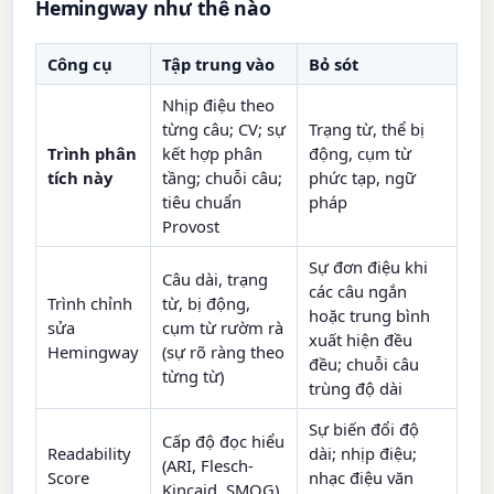
Hemingway như thế nào
Công cụ
Tập trung vào
Bỏ sót
Nhịp điệu theo
từng câu; CV; sự
Trạng từ, thể bị
Trình phân
kết hợp phân
động, cụm từ
tích này
tầng; chuỗi câu;
phức tạp, ngữ
tiêu chuẩn
pháp
Provost
Sự đơn điệu khi
Câu dài, trạng
các câu ngắn
Trình chỉnh
từ, bị động,
hoặc trung bình
sửa
cụm từ rườm rà
xuất hiện đều
Hemingway
(sự rõ ràng theo
đều; chuỗi câu
từng từ)
trùng độ dài
Sự biến đổi độ
Cấp độ đọc hiểu
Readability
dài; nhịp điệu;
(ARI, Flesch-
Score
nhạc điệu văn
Kincaid, SMOG)