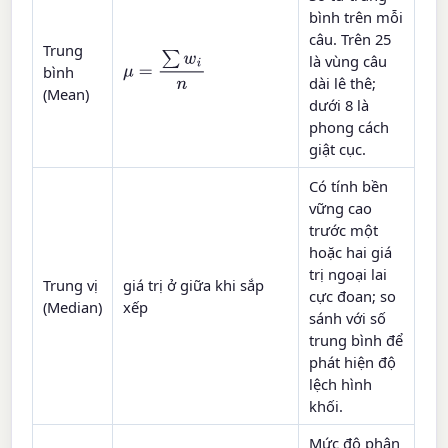
bình trên mỗi
câu. Trên 25
Trung
là vùng câu
μ
=
∑
w
i
n
bình
dài lê thê;
(Mean)
dưới 8 là
phong cách
giật cục.
Có tính bền
vững cao
trước một
hoặc hai giá
trị ngoại lai
Trung vị
giá trị ở giữa khi sắp
cực đoan; so
(Median)
xếp
sánh với số
trung bình để
phát hiện độ
lệch hình
khối.
Mức độ phân