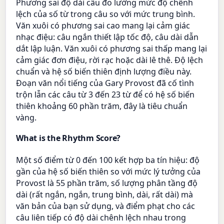
Phương sai độ dài câu đo lường mức độ chênh
lệch của số từ trong câu so với mức trung bình.
Văn xuôi có phương sai cao mang lại cảm giác
nhạc điệu: câu ngắn thiết lập tốc độ, câu dài dẫn
dắt lập luận. Văn xuôi có phương sai thấp mang lại
cảm giác đơn điệu, rời rạc hoặc dài lê thê. Độ lệch
chuẩn và hệ số biến thiên định lượng điều này.
Đoạn văn nổi tiếng của Gary Provost đã cố tình
trộn lẫn các câu từ 3 đến 23 từ để có hệ số biến
thiên khoảng 60 phần trăm, đây là tiêu chuẩn
vàng.
What is the Rhythm Score?
Một số điểm từ 0 đến 100 kết hợp ba tín hiệu: độ
gần của hệ số biến thiên so với mức lý tưởng của
Provost là 55 phần trăm, số lượng phân tầng độ
dài (rất ngắn, ngắn, trung bình, dài, rất dài) mà
văn bản của bạn sử dụng, và điểm phạt cho các
câu liên tiếp có độ dài chênh lệch nhau trong