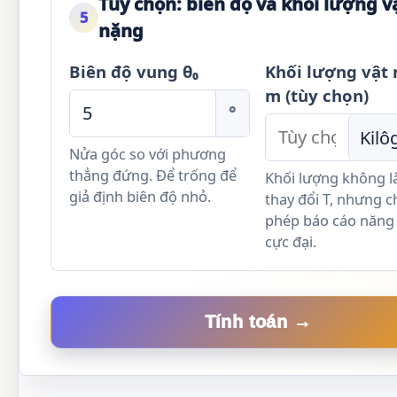
Tùy chọn: biên độ và khối lượng v
5
nặng
Biên độ vung θ₀
Khối lượng vật
m (tùy chọn)
°
Nửa góc so với phương
thẳng đứng. Để trống để
Khối lượng không 
giả định biên độ nhỏ.
thay đổi T, nhưng c
phép báo cáo năng
cực đại.
Tính toán →