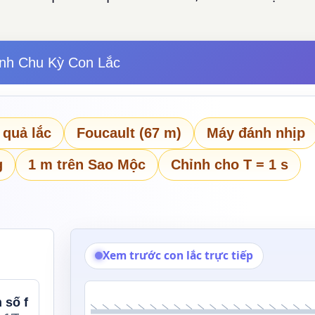
nh Chu Kỳ Con Lắc
 quả lắc
Foucault (67 m)
Máy đánh nhịp
g
1 m trên Sao Mộc
Chỉnh cho T = 1 s
Xem trước con lắc trực tiếp
 số f