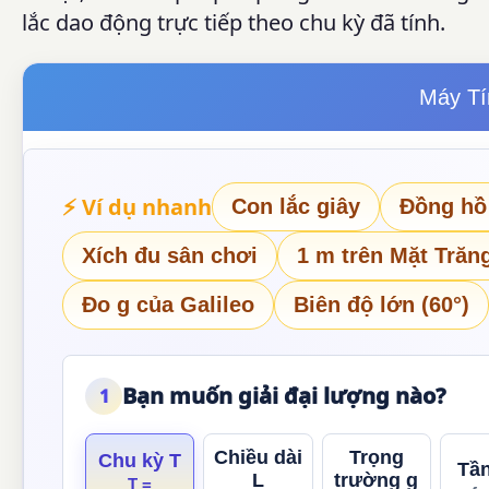
lắc dao động trực tiếp theo chu kỳ đã tính.
Máy Tí
⚡ Ví dụ nhanh
Con lắc giây
Đồng hồ
Xích đu sân chơi
1 m trên Mặt Trăn
Đo g của Galileo
Biên độ lớn (60°)
Bạn muốn giải đại lượng nào?
1
Chiều dài
Trọng
Chu kỳ T
Tần
L
trường g
T =