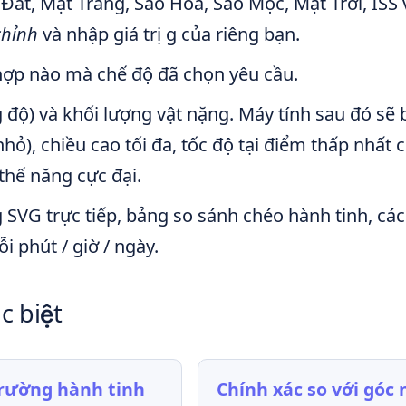
Đất, Mặt Trăng, Sao Hỏa, Sao Mộc, Mặt Trời, ISS 
chỉnh
và nhập giá trị g của riêng bạn.
 hợp nào mà chế độ đã chọn yêu cầu.
 độ) và khối lượng vật nặng. Máy tính sau đó sẽ 
hỏ), chiều cao tối đa, tốc độ tại điểm thấp nhất 
thế năng cực đại.
SVG trực tiếp, bảng so sánh chéo hành tinh, cá
i phút / giờ / ngày.
c biệt
trường hành tinh
Chính xác so với góc 