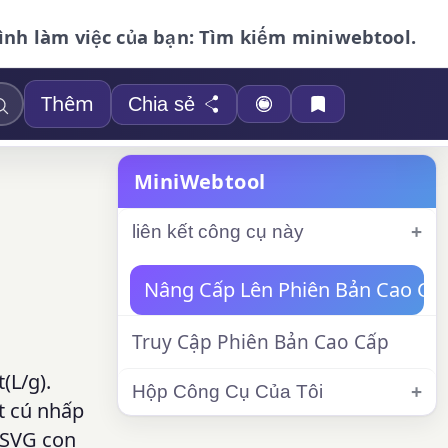
ình làm việc của bạn: Tìm kiếm miniwebtool.
Thêm
Chia sẻ
MiniWebtool
liên kết công cụ này
Nâng Cấp Lên Phiên Bản Cao Cấ
Truy Cập Phiên Bản Cao Cấp
(L/g).
Hộp Công Cụ Của Tôi
ột cú nhấp
h SVG con