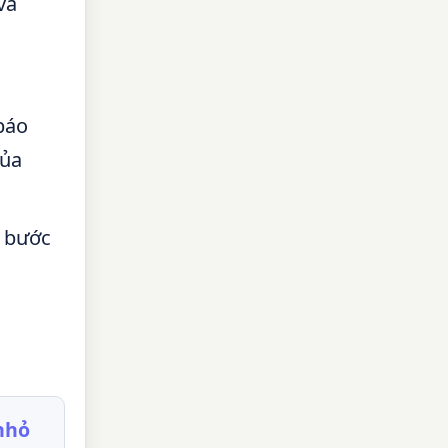
và
báo
của
c bước
nhỏ