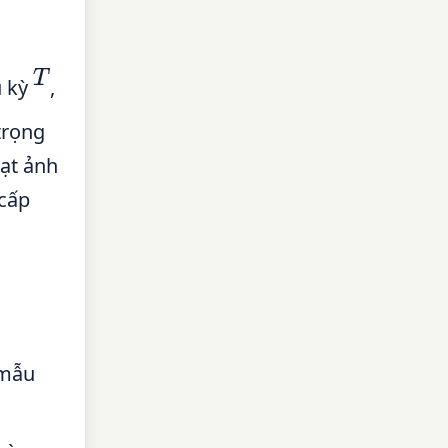
T
u kỳ
,
trọng
oạt ảnh
 cấp
 mẫu