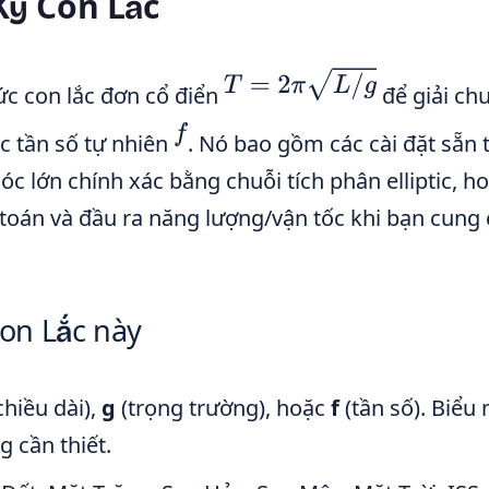
Kỳ Con Lắc
T
=
2
π
L
/
g
c con lắc đơn cổ điển
để giải ch
f
ặc tần số tự nhiên
. Nó bao gồm các cài đặt sẵn 
c lớn chính xác bằng chuỗi tích phân elliptic, h
h toán và đầu ra năng lượng/vận tốc khi bạn cung
on Lắc này
chiều dài),
g
(trọng trường), hoặc
f
(tần số). Biểu
g cần thiết.