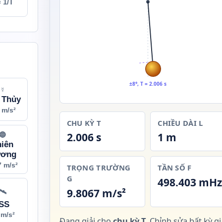
= 1/T
±8°, T = 2.006 s
☿
 Thủy
 m/s²
CHU KỲ T
CHIỀU DÀI L
2.006 s
1 m
🔵
hiên
ơng
7 m/s²
TRỌNG TRƯỜNG
TẦN SỐ F
G
498.403 mH
9.8067 m/s²
🛰
ISS
 m/s²
Đang giải cho
chu kỳ T
. Chỉnh sửa bất kỳ giá