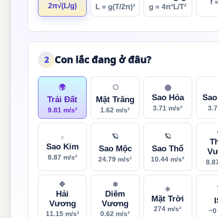
f 
2π√(L/g)
L = g(T/2π)²
g = 4π²L/T²
Con lắc đang ở đâu?
2
🌍
🌕
🔴
Sao Hỏa
Sao
Trái Đất
Mặt Trăng
3.71 m/s²
3.7
9.81 m/s²
1.62 m/s²
🪐
🪐
♀
T
Sao Kim
Sao Mộc
Sao Thổ
Vư
8.87 m/s²
24.79 m/s²
10.44 m/s²
8.8
🔷
❄
☀
Hải
Diêm
Mặt Trời
Vương
Vương
274 m/s²
~0
11.15 m/s²
0.62 m/s²