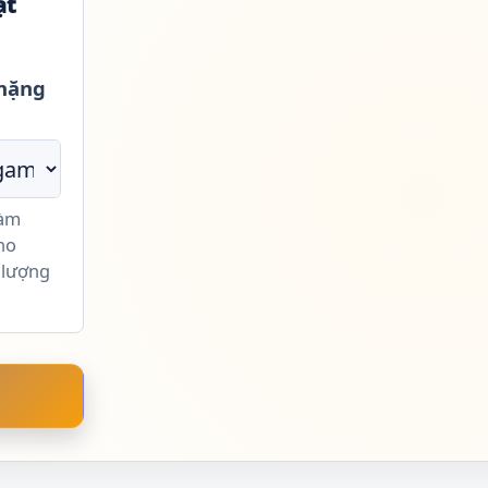
ật
 nặng
làm
ho
 lượng