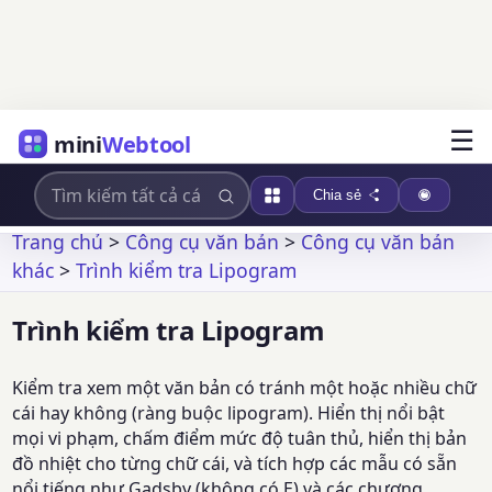
☰
mini
Webtool
Chia sẻ
Trang chủ
>
Công cụ văn bản
>
Công cụ văn bản
khác
>
Trình kiểm tra Lipogram
Trình kiểm tra Lipogram
Kiểm tra xem một văn bản có tránh một hoặc nhiều chữ
cái hay không (ràng buộc lipogram). Hiển thị nổi bật
mọi vi phạm, chấm điểm mức độ tuân thủ, hiển thị bản
đồ nhiệt cho từng chữ cái, và tích hợp các mẫu có sẵn
nổi tiếng như Gadsby (không có E) và các chương