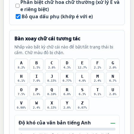
Phân biệt chữ hoa chữ thường (xử lý E và
e riêng biệt)
Bỏ qua dấu phụ (khớp é với e)
Bàn xoay chữ cái tương tác
Nhấp vào bất kỳ chữ cái nào để bật/tắt trạng thái bị
cấm. Chữ màu đỏ bị chặn.
A
B
C
D
E
F
G
8.2%
1.5%
2.8%
4.3%
12.7%
2.2%
2.0%
H
I
J
K
L
M
N
6.1%
7.0%
0.15%
0.77%
4.0%
2.4%
6.7%
O
P
Q
R
S
T
U
7.5%
1.9%
0.10%
6.0%
6.3%
9.1%
2.8%
V
W
X
Y
Z
0.98%
2.4%
0.15%
2.0%
0.07%
—
Độ khó của văn bản tiếng Anh