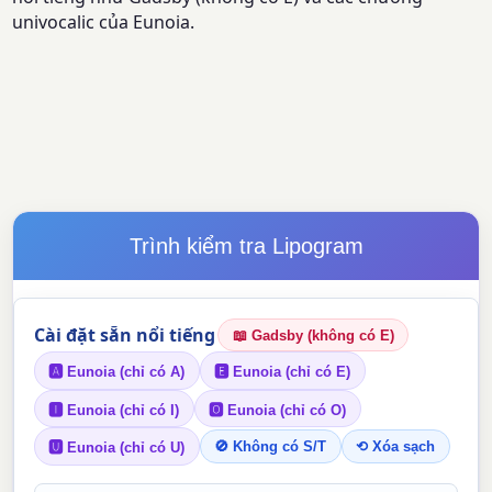
univocalic của Eunoia.
Trình kiểm tra Lipogram
Cài đặt sẵn nổi tiếng
📖 Gadsby (không có E)
🅰 Eunoia (chỉ có A)
🅴 Eunoia (chỉ có E)
🅸 Eunoia (chỉ có I)
🅾 Eunoia (chỉ có O)
🚫 Không có S/T
⟲ Xóa sạch
🆄 Eunoia (chỉ có U)