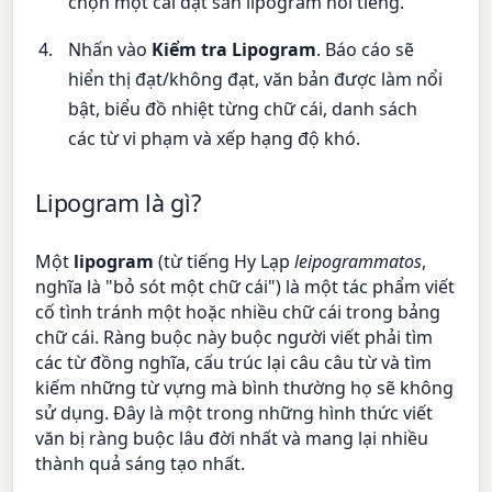
chọn một cài đặt sẵn lipogram nổi tiếng.
Nhấn vào
Kiểm tra Lipogram
. Báo cáo sẽ
hiển thị đạt/không đạt, văn bản được làm nổi
bật, biểu đồ nhiệt từng chữ cái, danh sách
các từ vi phạm và xếp hạng độ khó.
Lipogram là gì?
Một
lipogram
(từ tiếng Hy Lạp
leipogrammatos
,
nghĩa là "bỏ sót một chữ cái") là một tác phẩm viết
cố tình tránh một hoặc nhiều chữ cái trong bảng
chữ cái. Ràng buộc này buộc người viết phải tìm
các từ đồng nghĩa, cấu trúc lại câu câu từ và tìm
kiếm những từ vựng mà bình thường họ sẽ không
sử dụng. Đây là một trong những hình thức viết
văn bị ràng buộc lâu đời nhất và mang lại nhiều
thành quả sáng tạo nhất.