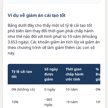
Ví dụ về giảm án cải tạo tốt
Bảng dưới đây cho thấy một số tỷ lệ cải tạo tốt
phổ biến làm thay đổi thời gian phải chấp hành
như thế nào đối với hình phạt tù 10 năm (khoảng
3.653 ngày). Các khoản giảm án tích lũy và giảm án
theo chương trình sẽ làm giảm thêm các con số
này.
Số ngày
Thời gian
%
Tỷ lệ cải tạo
được
chấp hành
Được
tốt
giảm
ước tính
giảm
0% (không có)
0 ngày
10 năm
0%
~365
10%
~9 năm
10%
ngày