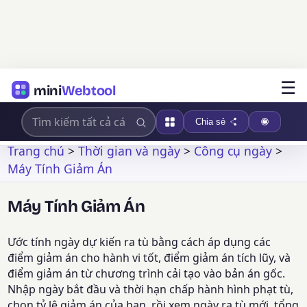
☰
mini
Webtool
Chia sẻ
Trang chủ
>
Thời gian và ngày
>
Công cụ ngày
>
Máy Tính Giảm Án
Máy Tính Giảm Án
Ước tính ngày dự kiến ra tù bằng cách áp dụng các
điểm giảm án cho hành vi tốt, điểm giảm án tích lũy, và
điểm giảm án từ chương trình cải tạo vào bản án gốc.
Nhập ngày bắt đầu và thời hạn chấp hành hình phạt tù,
chọn tỷ lệ giảm án của bạn, rồi xem ngày ra tù mới, tổng