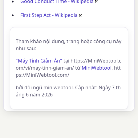
Good Conduct Time - Wikipedia
First Step Act - Wikipedia
Tham khảo nội dung, trang hoặc công cụ này
như sau:
"Máy Tính Giảm Án"
tại https://MiniWebtool.c
om/vi/may-tinh-giam-an/ từ
MiniWebtool
, htt
ps://MiniWebtool.com/
bởi đội ngũ miniwebtool. Cập nhật: Ngày 7 th
áng 6 năm 2026