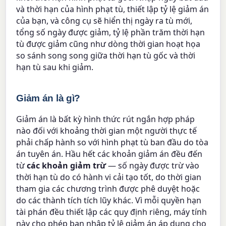
và thời hạn của hình phạt tù, thiết lập tỷ lệ giảm án
của bạn, và công cụ sẽ hiển thị ngày ra tù mới,
tổng số ngày được giảm, tỷ lệ phần trăm thời hạn
tù được giảm cũng như dòng thời gian hoạt họa
so sánh song song giữa thời hạn tù gốc và thời
hạn tù sau khi giảm.
Giảm án là gì?
Giảm án là bất kỳ hình thức rút ngắn hợp pháp
nào đối với khoảng thời gian một người thực tế
phải chấp hành so với hình phạt tù ban đầu do tòa
án tuyên án. Hầu hết các khoản giảm án đều đến
từ
các khoản giảm trừ
— số ngày được trừ vào
thời hạn tù do có hành vi cải tạo tốt, do thời gian
tham gia các chương trình được phê duyệt hoặc
do các thành tích tích lũy khác. Vì mỗi quyền hạn
tài phán đều thiết lập các quy định riêng, máy tính
này cho phép bạn nhập tỷ lệ giảm án áp dụng cho