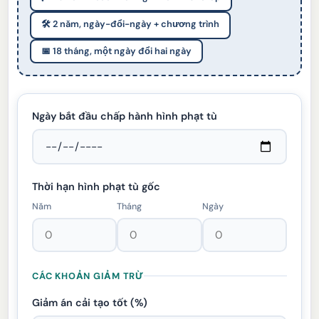
🛠️ 2 năm, ngày-đổi-ngày + chương trình
📅 18 tháng, một ngày đổi hai ngày
Ngày bắt đầu chấp hành hình phạt tù
Thời hạn hình phạt tù gốc
Năm
Tháng
Ngày
CÁC KHOẢN GIẢM TRỪ
Giảm án cải tạo tốt (%)