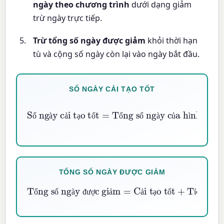
ngày theo chương trình
dưới dạng giảm
trừ ngày trực tiếp.
Trừ tổng số ngày được giảm
khỏi thời hạn
tù và cộng số ngày còn lại vào ngày bắt đầu.
SỐ NGÀY CẢI TẠO TỐT
Số ngày cải tạo tốt
Tổng số ngày của hình phạt tù
×
\% Thời gian cải tạo tốt
100
=
ố
à
ả
ạ
ố
ổ
ố
à
ủ
ì
ạ
TỔNG SỐ NGÀY ĐƯỢC GIẢM
Tổng số ngày được giảm
Cải tạo tốt
+
Tích lũy
+
Chương trình
=
ổ
ố
à
đ
ư
ợ
ả
ả
ạ
ố
í
ũ