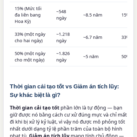
15% (Mức tối
~548
đa liên bang
~8.5 năm
15%
ngày
Hoa Kỳ)
33% (một ngày
~1.218
~6.7 năm
33%
cho hai ngày)
ngày
50% (một ngày
~1.826
~5 năm
50%
cho một ngày)
ngày
Thời gian cải tạo tốt vs Giảm án tích lũy:
Sự khác biệt là gì?
Thời gian cải tạo tốt
phần lớn là tự động — bạn
giữ được nó bằng cách cư xử đúng mực và chỉ mất
đi khi bị xử lý kỷ luật, vì vậy nó được mô phỏng tốt
nhất dưới dạng tỷ lệ phần trăm của toàn bộ hình
phạt tù.
Giảm án tích lũy
mang tính chủ động —