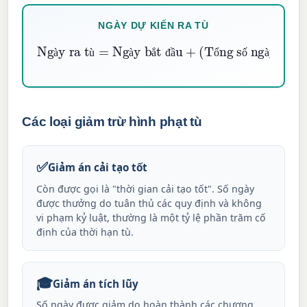
NGÀY DỰ KIẾN RA TÙ
Ngày ra tù
Tổng số ngày
−
Tổng số ngày được giảm
=
Ngày bắt đầu
+
(
)
à
ù
à
ắ
đ
ầ
ổ
ố
à
Các loại giảm trừ hình phạt tù
✅
Giảm án cải tạo tốt
Còn được gọi là "thời gian cải tạo tốt". Số ngày
được thưởng do tuân thủ các quy định và không
vi phạm kỷ luật, thường là một tỷ lệ phần trăm cố
định của thời hạn tù.
🎓
Giảm án tích lũy
Số ngày được giảm do hoàn thành các chương