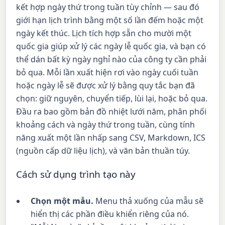
kết hợp ngày thứ trong tuần tùy chỉnh — sau đó
giới hạn lịch trình bằng một số lần đếm hoặc một
ngày kết thúc. Lịch tích hợp sẵn cho mười một
quốc gia giúp xử lý các ngày lễ quốc gia, và bạn có
thể dán bất kỳ ngày nghỉ nào của công ty cần phải
bỏ qua. Mỗi lần xuất hiện rơi vào ngày cuối tuần
hoặc ngày lễ sẽ được xử lý bằng quy tắc bạn đã
chọn: giữ nguyên, chuyển tiếp, lùi lại, hoặc bỏ qua.
Đầu ra bao gồm bản đồ nhiệt lưới năm, phân phối
khoảng cách và ngày thứ trong tuần, cùng tính
năng xuất một lần nhấp sang CSV, Markdown, ICS
(nguồn cấp dữ liệu lịch), và văn bản thuần túy.
Cách sử dụng trình tạo này
Chọn một mẫu.
Menu thả xuống của mẫu sẽ
hiển thị các phần điều khiển riêng của nó.