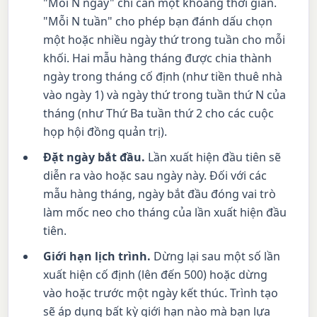
"Mỗi N ngày" chỉ cần một khoảng thời gian.
"Mỗi N tuần" cho phép bạn đánh dấu chọn
một hoặc nhiều ngày thứ trong tuần cho mỗi
khối. Hai mẫu hàng tháng được chia thành
ngày trong tháng cố định (như tiền thuê nhà
vào ngày 1) và ngày thứ trong tuần thứ N của
tháng (như Thứ Ba tuần thứ 2 cho các cuộc
họp hội đồng quản trị).
Đặt ngày bắt đầu.
Lần xuất hiện đầu tiên sẽ
diễn ra vào hoặc sau ngày này. Đối với các
mẫu hàng tháng, ngày bắt đầu đóng vai trò
làm mốc neo cho tháng của lần xuất hiện đầu
tiên.
Giới hạn lịch trình.
Dừng lại sau một số lần
xuất hiện cố định (lên đến 500) hoặc dừng
vào hoặc trước một ngày kết thúc. Trình tạo
sẽ áp dụng bất kỳ giới hạn nào mà bạn lựa