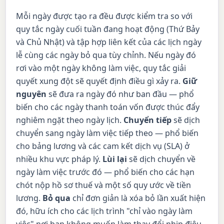
Mỗi ngày được tạo ra đều được kiểm tra so với
quy tắc ngày cuối tuần đang hoạt động (Thứ Bảy
và Chủ Nhật) và tập hợp liên kết của các lịch ngày
lễ cùng các ngày bỏ qua tùy chỉnh. Nếu ngày đó
rơi vào một ngày không làm việc, quy tắc giải
quyết xung đột sẽ quyết định điều gì xảy ra.
Giữ
nguyên
sẽ đưa ra ngày đó như ban đầu — phổ
biến cho các ngày thanh toán vốn được thúc đẩy
nghiêm ngặt theo ngày lịch.
Chuyển tiếp
sẽ dịch
chuyển sang ngày làm việc tiếp theo — phổ biến
cho bảng lương và các cam kết dịch vụ (SLA) ở
nhiều khu vực pháp lý.
Lùi lại
sẽ dịch chuyển về
ngày làm việc trước đó — phổ biến cho các hạn
chót nộp hồ sơ thuế và một số quy ước về tiền
lương.
Bỏ qua
chỉ đơn giản là xóa bỏ lần xuất hiện
đó, hữu ích cho các lịch trình "chỉ vào ngày làm