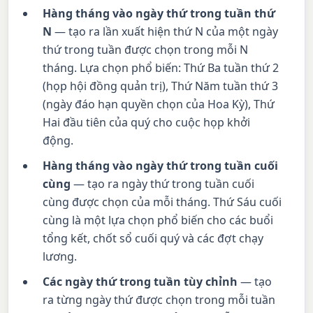
Hàng tháng vào ngày thứ trong tuần thứ
N
— tạo ra lần xuất hiện thứ N của một ngày
thứ trong tuần được chọn trong mỗi N
tháng. Lựa chọn phổ biến: Thứ Ba tuần thứ 2
(họp hội đồng quản trị), Thứ Năm tuần thứ 3
(ngày đáo hạn quyền chọn của Hoa Kỳ), Thứ
Hai đầu tiên của quý cho cuộc họp khởi
động.
Hàng tháng vào ngày thứ trong tuần cuối
cùng
— tạo ra ngày thứ trong tuần cuối
cùng được chọn của mỗi tháng. Thứ Sáu cuối
cùng là một lựa chọn phổ biến cho các buổi
tổng kết, chốt sổ cuối quý và các đợt chạy
lương.
Các ngày thứ trong tuần tùy chỉnh
— tạo
ra từng ngày thứ được chọn trong mỗi tuần