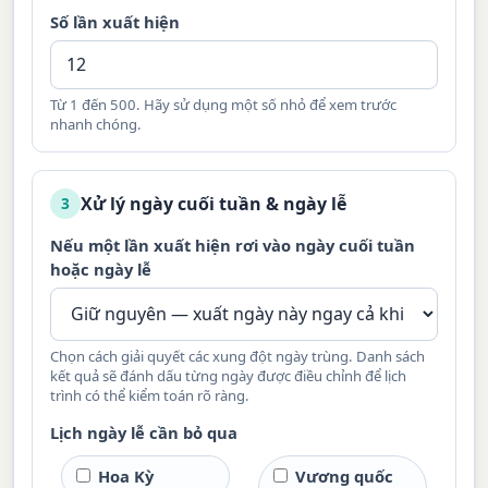
Số lần xuất hiện
Từ 1 đến 500. Hãy sử dụng một số nhỏ để xem trước
nhanh chóng.
Xử lý ngày cuối tuần & ngày lễ
3
Nếu một lần xuất hiện rơi vào ngày cuối tuần
hoặc ngày lễ
Chọn cách giải quyết các xung đột ngày trùng. Danh sách
kết quả sẽ đánh dấu từng ngày được điều chỉnh để lịch
trình có thể kiểm toán rõ ràng.
Lịch ngày lễ cần bỏ qua
Hoa Kỳ
Vương quốc