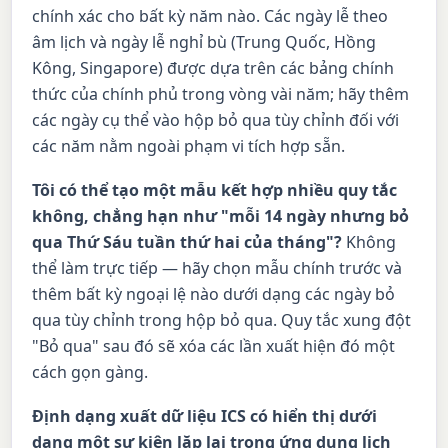
chính xác cho bất kỳ năm nào. Các ngày lễ theo
âm lịch và ngày lễ nghỉ bù (Trung Quốc, Hồng
Kông, Singapore) được dựa trên các bảng chính
thức của chính phủ trong vòng vài năm; hãy thêm
các ngày cụ thể vào hộp bỏ qua tùy chỉnh đối với
các năm nằm ngoài phạm vi tích hợp sẵn.
Tôi có thể tạo một mẫu kết hợp nhiều quy tắc
không, chẳng hạn như "mỗi 14 ngày nhưng bỏ
qua Thứ Sáu tuần thứ hai của tháng"?
Không
thể làm trực tiếp — hãy chọn mẫu chính trước và
thêm bất kỳ ngoại lệ nào dưới dạng các ngày bỏ
qua tùy chỉnh trong hộp bỏ qua. Quy tắc xung đột
"Bỏ qua" sau đó sẽ xóa các lần xuất hiện đó một
cách gọn gàng.
Định dạng xuất dữ liệu ICS có hiển thị dưới
dạng một sự kiện lặp lại trong ứng dụng lịch