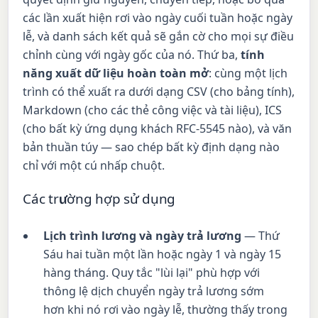
các lần xuất hiện rơi vào ngày cuối tuần hoặc ngày
lễ, và danh sách kết quả sẽ gắn cờ cho mọi sự điều
chỉnh cùng với ngày gốc của nó. Thứ ba,
tính
năng xuất dữ liệu hoàn toàn mở
: cùng một lịch
trình có thể xuất ra dưới dạng CSV (cho bảng tính),
Markdown (cho các thẻ công việc và tài liệu), ICS
(cho bất kỳ ứng dụng khách RFC-5545 nào), và văn
bản thuần túy — sao chép bất kỳ định dạng nào
chỉ với một cú nhấp chuột.
Các trường hợp sử dụng
Lịch trình lương và ngày trả lương
— Thứ
Sáu hai tuần một lần hoặc ngày 1 và ngày 15
hàng tháng. Quy tắc "lùi lại" phù hợp với
thông lệ dịch chuyển ngày trả lương sớm
hơn khi nó rơi vào ngày lễ, thường thấy trong