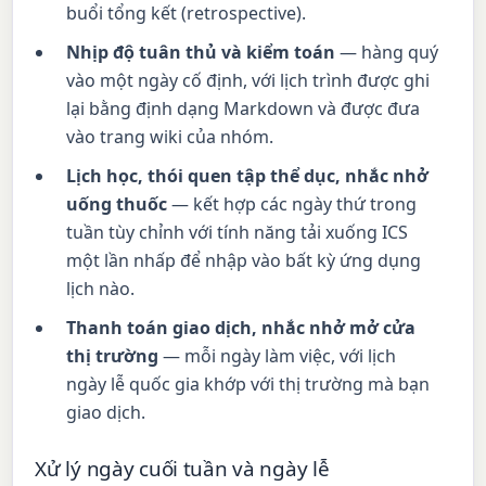
buổi tổng kết (retrospective).
Nhịp độ tuân thủ và kiểm toán
— hàng quý
vào một ngày cố định, với lịch trình được ghi
lại bằng định dạng Markdown và được đưa
vào trang wiki của nhóm.
Lịch học, thói quen tập thể dục, nhắc nhở
uống thuốc
— kết hợp các ngày thứ trong
tuần tùy chỉnh với tính năng tải xuống ICS
một lần nhấp để nhập vào bất kỳ ứng dụng
lịch nào.
Thanh toán giao dịch, nhắc nhở mở cửa
thị trường
— mỗi ngày làm việc, với lịch
ngày lễ quốc gia khớp với thị trường mà bạn
giao dịch.
Xử lý ngày cuối tuần và ngày lễ