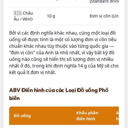
(Standard drink)
🇪🇺 Châu
10 g
Đơn vị cồn (Unit)
Âu / WHO
Bởi vì các định nghĩa khác nhau, cùng một loại đồ
uống sẽ được tính là một số lượng đơn vị cồn tiêu
chuẩn khác nhau tùy thuộc vào từng quốc gia —
"đơn vị cồn" của Anh là nhỏ nhất, vì vậy bất kỳ đồ
uống nào cũng sẽ hiển thị số lượng đơn vị nhiều
nhất ở đó, trong khi định nghĩa 14 g của Mỹ sẽ cho
kết quả ít đơn vị nhất.
ABV Điển hình của các Loại Đồ uống Phổ
biến
Khẩu phần
ABV đ
Đồ uống
điển hình
hình