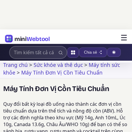
☰
mini
Webtool
Chia sẻ
Trang chủ
>
Sức khỏe và thể dục
>
Máy tính sức
khỏe
>
Máy Tính Đơn Vị Cồn Tiêu Chuẩn
Máy Tính Đơn Vị Cồn Tiêu Chuẩn
Quy đổi bất kỳ loại đồ uống nào thành các đơn vị cồn
tiêu chuẩn dựa trên thể tích và nồng độ cồn (ABV). Hỗ
trợ các định nghĩa theo khu vực (Mỹ 14g, Anh 10mL, Úc
10g, Canada 13.6g, Châu Âu/WHO 10g) để bạn có thể so
sánh bia, rượu vang, rượu mạnh và cocktail trên cùng