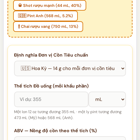
🥃 Shot rượu mạnh (44 mL, 40%)
🇬🇧 Pint Anh (568 mL, 5.2%)
🍾 Chai rượu vang (750 mL, 13%)
Định nghĩa Đơn vị Cồn Tiêu chuẩn
Thể tích Đồ uống (mỗi khẩu phần)
Một lon 12 oz tương đương 355 mL · một ly pint tương đương
473 mL (Mỹ) hoặc 568 mL (Anh).
ABV — Nồng độ cồn theo thể tích (%)