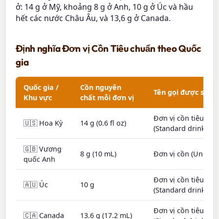
ở: 14 g ở Mỹ, khoảng 8 g ở Anh, 10 g ở Úc và hầu
hết các nước Châu Âu, và 13,6 g ở Canada.
Định nghĩa Đơn vị Cồn Tiêu chuẩn theo Quốc
gia
Quốc gia /
Cồn nguyên
Tên gọi được sử d
Khu vực
chất mỗi đơn vị
Đơn vị cồn tiêu ch
🇺🇸 Hoa Kỳ
14 g (0.6 fl oz)
(Standard drink)
🇬🇧 Vương
8 g (10 mL)
Đơn vị cồn (Unit)
quốc Anh
Đơn vị cồn tiêu ch
🇦🇺 Úc
10 g
(Standard drink)
Đơn vị cồn tiêu ch
🇨🇦 Canada
13.6 g (17.2 mL)