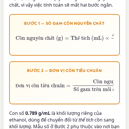
chất, vì vậy việc tính toán sẽ mất hai bước ngắn.
BƯỚC 1 — SỐ GAM CỒN NGUYÊN CHẤT
Cồn nguyên chất (g)
Thể tích (mL)
×
ABV \%
100
×
=
0.789
ồ
ê
ấ
ể
í
BƯỚC 2 — ĐƠN VỊ CỒN TIÊU CHUẨN
Cồn nguyên chất (g)
Đơn vị cồn tiêu chuẩn
Số gam trên mỗi đơn vị cồn tiêu chuẩn
=
ồ
ê
Đ
ơ
ị
ồ
ê
ẩ
ố
ê
ỗ
đ
ơ
ị
Con số
0.789 g/mL
là khối lượng riêng của
ethanol, dùng để chuyển đổi từ
thể tích
cồn sang
khối lượng
. Mẫu số ở Bước 2 phụ thuộc vào nơi bạn