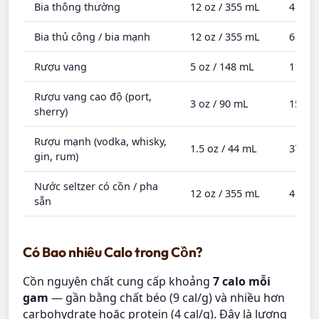
Bia thông thường
12 oz / 355 mL
4 – 6
Bia thủ công / bia mạnh
12 oz / 355 mL
6 – 9
Rượu vang
5 oz / 148 mL
11 – 
Rượu vang cao độ (port,
3 oz / 90 mL
15 – 
sherry)
Rượu mạnh (vodka, whisky,
1.5 oz / 44 mL
37 – 
gin, rum)
Nước seltzer có cồn / pha
12 oz / 355 mL
4 – 7
sẵn
Có Bao nhiêu Calo trong Cồn?
Cồn nguyên chất cung cấp khoảng
7 calo mỗi
gam
— gần bằng chất béo (9 cal/g) và nhiều hơn
carbohydrate hoặc protein (4 cal/g). Đây là lượng