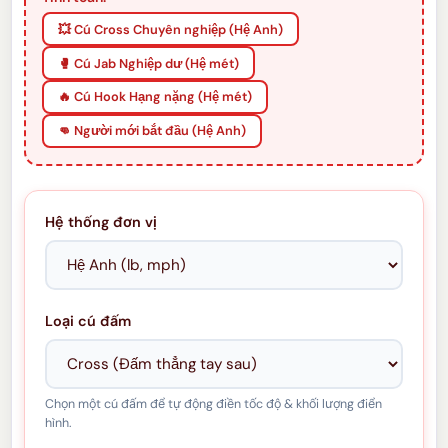
💥 Cú Cross Chuyên nghiệp (Hệ Anh)
🥊 Cú Jab Nghiệp dư (Hệ mét)
🔥 Cú Hook Hạng nặng (Hệ mét)
👊 Người mới bắt đầu (Hệ Anh)
Hệ thống đơn vị
Loại cú đấm
Chọn một cú đấm để tự động điền tốc độ & khối lượng điển
hình.