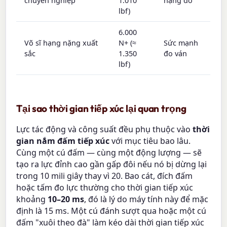
chuyên nghiệp
1.010
nặng đô
lbf)
6.000
Võ sĩ hạng nặng xuất
N+ (≈
Sức mạnh
sắc
1.350
đo ván
lbf)
Tại sao thời gian tiếp xúc lại quan trọng
Lực tác động và công suất đều phụ thuộc vào
thời
gian nắm đấm tiếp xúc
với mục tiêu bao lâu.
Cùng một cú đấm — cùng một động lượng — sẽ
tạo ra lực đỉnh cao gần gấp đôi nếu nó bị dừng lại
trong 10 mili giây thay vì 20. Bao cát, đích đấm
hoặc tấm đo lực thường cho thời gian tiếp xúc
khoảng
10–20 ms
, đó là lý do máy tính này để mặc
định là 15 ms. Một cú đánh sượt qua hoặc một cú
đấm "xuôi theo đà" làm kéo dài thời gian tiếp xúc