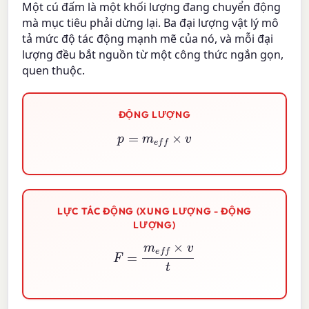
Một cú đấm là một khối lượng đang chuyển động
mà mục tiêu phải dừng lại. Ba đại lượng vật lý mô
tả mức độ tác động mạnh mẽ của nó, và mỗi đại
lượng đều bắt nguồn từ một công thức ngắn gọn,
quen thuộc.
ĐỘNG LƯỢNG
p
=
m
e
f
×
v
LỰC TÁC ĐỘNG (XUNG LƯỢNG - ĐỘNG
LƯỢNG)
F
=
m
e
f
×
v
t