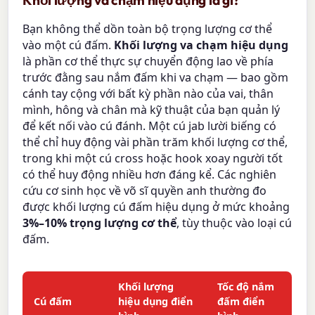
Khối lượng va chạm hiệu dụng là gì?
Bạn không thể dồn toàn bộ trọng lượng cơ thể
vào một cú đấm.
Khối lượng va chạm hiệu dụng
là phần cơ thể thực sự chuyển động lao về phía
trước đằng sau nắm đấm khi va chạm — bao gồm
cánh tay cộng với bất kỳ phần nào của vai, thân
mình, hông và chân mà kỹ thuật của bạn quản lý
để kết nối vào cú đánh. Một cú jab lười biếng có
thể chỉ huy động vài phần trăm khối lượng cơ thể,
trong khi một cú cross hoặc hook xoay người tốt
có thể huy động nhiều hơn đáng kể. Các nghiên
cứu cơ sinh học về võ sĩ quyền anh thường đo
được khối lượng cú đấm hiệu dụng ở mức khoảng
3%–10% trọng lượng cơ thể
, tùy thuộc vào loại cú
đấm.
Khối lượng
Tốc độ nắm
Cú đấm
hiệu dụng điển
đấm điển