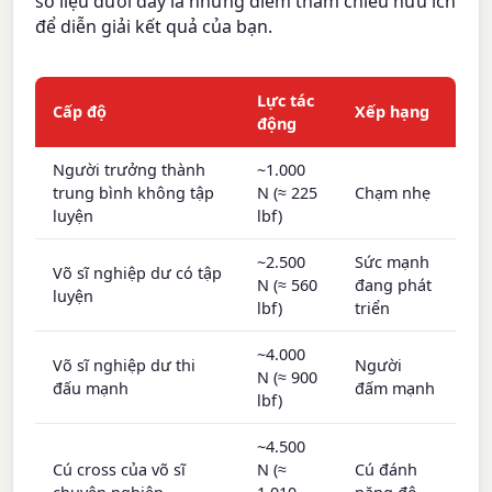
số liệu dưới đây là những điểm tham chiếu hữu ích
để diễn giải kết quả của bạn.
Lực tác
Cấp độ
Xếp hạng
động
Người trưởng thành
~1.000
trung bình không tập
N (≈ 225
Chạm nhẹ
luyện
lbf)
~2.500
Sức mạnh
Võ sĩ nghiệp dư có tập
N (≈ 560
đang phát
luyện
lbf)
triển
~4.000
Võ sĩ nghiệp dư thi
Người
N (≈ 900
đấu mạnh
đấm mạnh
lbf)
~4.500
Cú cross của võ sĩ
N (≈
Cú đánh