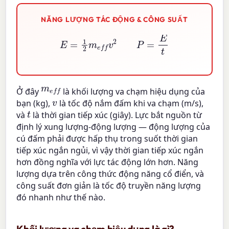
NĂNG LƯỢNG TÁC ĐỘNG & CÔNG SUẤT
E
=
1
2
m
e
f
v
2
P
=
E
t
m
e
f
Ở đây
là khối lượng va chạm hiệu dụng của
v
bạn (kg),
là tốc độ nắm đấm khi va chạm (m/s),
t
và
là thời gian tiếp xúc (giây). Lực bắt nguồn từ
định lý xung lượng-động lượng — động lượng của
cú đấm phải được hấp thụ trong suốt thời gian
tiếp xúc ngắn ngủi, vì vậy thời gian tiếp xúc ngắn
hơn đồng nghĩa với lực tác động lớn hơn. Năng
lượng dựa trên công thức động năng cổ điển, và
công suất đơn giản là tốc độ truyền năng lượng
đó nhanh như thế nào.