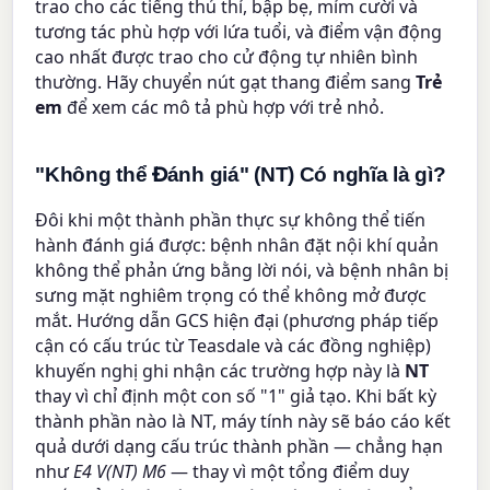
trao cho các tiếng thủ thỉ, bập bẹ, mỉm cười và
tương tác phù hợp với lứa tuổi, và điểm vận động
cao nhất được trao cho cử động tự nhiên bình
thường. Hãy chuyển nút gạt thang điểm sang
Trẻ
em
để xem các mô tả phù hợp với trẻ nhỏ.
"Không thể Đánh giá" (NT) Có nghĩa là gì?
Đôi khi một thành phần thực sự không thể tiến
hành đánh giá được: bệnh nhân đặt nội khí quản
không thể phản ứng bằng lời nói, và bệnh nhân bị
sưng mặt nghiêm trọng có thể không mở được
mắt. Hướng dẫn GCS hiện đại (phương pháp tiếp
cận có cấu trúc từ Teasdale và các đồng nghiệp)
khuyến nghị ghi nhận các trường hợp này là
NT
thay vì chỉ định một con số "1" giả tạo. Khi bất kỳ
thành phần nào là NT, máy tính này sẽ báo cáo kết
quả dưới dạng cấu trúc thành phần — chẳng hạn
như
E4 V(NT) M6
— thay vì một tổng điểm duy