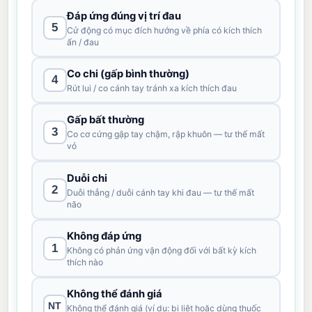
Đáp ứng đúng vị trí đau
5
Cử động có mục đích hướng về phía có kích thích
ấn / đau
Co chi (gấp bình thường)
4
Rút lui / co cánh tay tránh xa kích thích đau
Gấp bất thường
3
Co cơ cứng gập tay chậm, rập khuôn — tư thế mất
vỏ
Duỗi chi
2
Duỗi thẳng / duỗi cánh tay khi đau — tư thế mất
não
Không đáp ứng
1
Không có phản ứng vận động đối với bất kỳ kích
thích nào
Không thể đánh giá
NT
Không thể đánh giá (ví dụ: bị liệt hoặc dùng thuốc