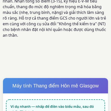
nhân. Nhận tổng số điểm (3-15), ký hiệu E-V-M tiêu
chuẩn, thang đo mức độ nghiêm trọng mã hóa bằng
màu sắc (nhẹ, trung bình, nặng) và giải thích lâm sàng
rõ ràng. Hỗ trợ cả thang điểm GCS cho người lớn và trẻ
em cùng với công cụ sửa đổi "Không thể kiểm tra" (NT)
cho bệnh nhân đặt nội khí quản hoặc được dùng thuốc
an thần.
Máy tính Thang điểm Hôn mê Glasgow
Ví dụ nhanh — nhấp để điền vào biểu mẫu, sau đó