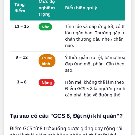
Mức độ
Tổng
nghiêm
Biểu hiện gợi ý
điểm
trọng
Tỉnh táo và đáp ứng tốt; có thể có
13 – 15
Nhẹ
lộn ngắn hạn. Thường gặp trong
chấn thương đầu nhẹ / chấn độn
não.
Ý thức giảm rõ rệt; lơ mơ hoặc chỉ
9 – 12
Trung
bình
đáp ứng một phần. Cần theo dõi 
sao.
Hôn mê; không thể làm theo lệnh
3 – 8
Nặng
Điểm GCS ≤ 8 là ngưỡng kinh điể
cần phải bảo vệ đường thở.
Tại sao có câu "GCS 8, Đặt nội khí quản"?
Điểm GCS từ 8 trở xuống được giảng dạy rộng rãi