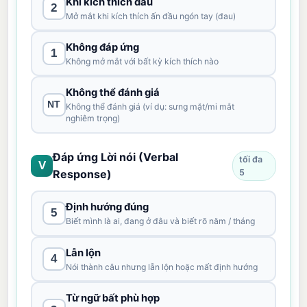
Khi kích thích đau
2
Mở mắt khi kích thích ấn đầu ngón tay (đau)
Không đáp ứng
1
Không mở mắt với bất kỳ kích thích nào
Không thể đánh giá
NT
Không thể đánh giá (ví dụ: sưng mặt/mi mắt
nghiêm trọng)
Đáp ứng Lời nói (Verbal
tối đa
V
Response)
5
Định hướng đúng
5
Biết mình là ai, đang ở đâu và biết rõ năm / tháng
Lẫn lộn
4
Nói thành câu nhưng lẫn lộn hoặc mất định hướng
Từ ngữ bất phù hợp