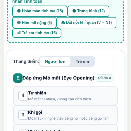
nhấn Tính toán:
🟢 Hoàn toàn tỉnh táo (15)
🟠 Trung bình (12)
🫁 Đặt nội khí quản (V = NT)
🔴 Hôn mê nặng (6)
👶 Trẻ em tỉnh táo (15)
Thang điểm:
Người lớn
Trẻ em
Đáp ứng Mở mắt (Eye Opening)
E
tối đa 4
Tự nhiên
4
Mở mắt tự nhiên, không cần kích thích
Khi gọi
3
Mở mắt khi nghe thấy tiếng nói hoặc tiếng gọi lớn