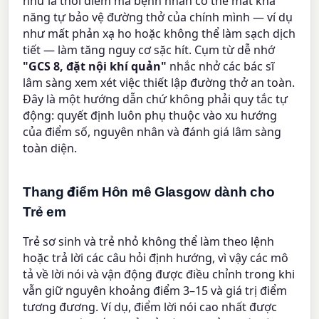
như là thời điểm mà bệnh nhân có thể mất khả
năng tự bảo vệ đường thở của chính mình — ví dụ
như mất phản xạ ho hoặc không thể làm sạch dịch
tiết — làm tăng nguy cơ sặc hít. Cụm từ dễ nhớ
"GCS 8, đặt nội khí quản"
nhắc nhở các bác sĩ
lâm sàng xem xét việc thiết lập đường thở an toàn.
Đây là một hướng dẫn chứ không phải quy tắc tự
động: quyết định luôn phụ thuộc vào xu hướng
của điểm số, nguyên nhân và đánh giá lâm sàng
toàn diện.
Thang điểm Hôn mê Glasgow dành cho
Trẻ em
Trẻ sơ sinh và trẻ nhỏ không thể làm theo lệnh
hoặc trả lời các câu hỏi định hướng, vì vậy các mô
tả về lời nói và vận động được điều chỉnh trong khi
vẫn giữ nguyên khoảng điểm 3–15 và giá trị điểm
tương đương. Ví dụ, điểm lời nói cao nhất được