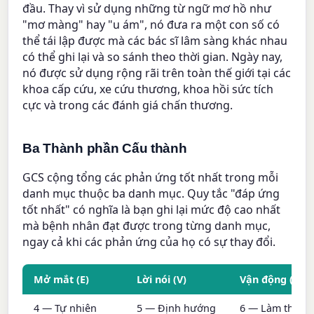
đầu. Thay vì sử dụng những từ ngữ mơ hồ như
"mơ màng" hay "u ám", nó đưa ra một con số có
thể tái lập được mà các bác sĩ lâm sàng khác nhau
có thể ghi lại và so sánh theo thời gian. Ngày nay,
nó được sử dụng rộng rãi trên toàn thế giới tại các
khoa cấp cứu, xe cứu thương, khoa hồi sức tích
cực và trong các đánh giá chấn thương.
Ba Thành phần Cấu thành
GCS cộng tổng các phản ứng tốt nhất trong mỗi
danh mục thuộc ba danh mục. Quy tắc "đáp ứng
tốt nhất" có nghĩa là bạn ghi lại mức độ cao nhất
mà bệnh nhân đạt được trong từng danh mục,
ngay cả khi các phản ứng của họ có sự thay đổi.
Mở mắt (E)
Lời nói (V)
Vận động (M)
4 — Tự nhiên
5 — Định hướng
6 — Làm theo l