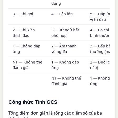
đúng
3 — Khi gọi
4 — Lẫn lộn
5 — Đáp ứng đ
vị trí đau
2 — Khi kích
3 — Từ ngữ bất
4 — Co chi (gấ
thích đau
phù hợp
bình thường)
1 — Không đáp
2 — Âm thanh
3 — Gấp bất
ứng
vô nghĩa
thường (mất vỏ
NT — Không thể
1 — Không đáp
2 — Duỗi chi (
đánh giá
ứng
não)
NT — Không thể
1 — Không đáp
đánh giá
ứng
Công thức Tính GCS
Tổng điểm đơn giản là tổng các điểm số của ba