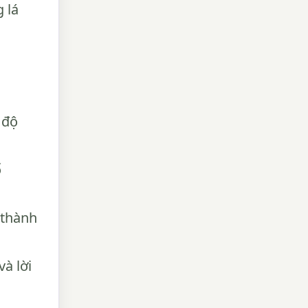
 lá
 độ
ố
 thành
và lời