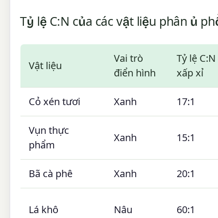
Tỷ lệ C:N của các vật liệu phân ủ ph
Vai trò
Tỷ lệ C:N
Vật liệu
điển hình
xấp xỉ
Cỏ xén tươi
Xanh
17:1
Vụn thực
Xanh
15:1
phẩm
Bã cà phê
Xanh
20:1
Lá khô
Nâu
60:1