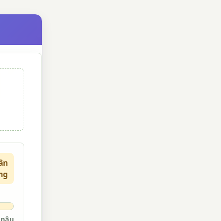
ân
ng
nâu