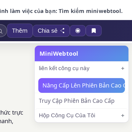
ình làm việc của bạn: Tìm kiếm miniwebtool.
Thêm
Chia sẻ
MiniWebtool
liên kết công cụ này
Nâng Cấp Lên Phiên Bản Cao Cấ
Truy Cập Phiên Bản Cao Cấp
thức trực
Hộp Công Cụ Của Tôi
hanh,