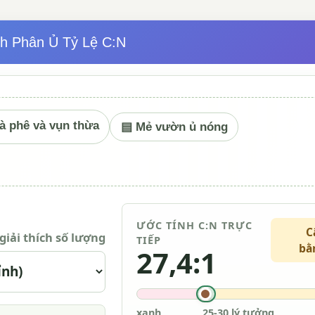
h Phân Ủ Tỷ Lệ C:N
à phê và vụn thừa
▤ Mẻ vườn ủ nóng
ƯỚC TÍNH C:N TRỰC
C
giải thích số lượng
TIẾP
bằ
27,4:1
xanh
25-30 lý tưởng