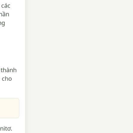
 các
phần
ng
u thành
n cho
nitơ.