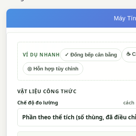
Máy Tín
VÍ DỤ NHANH
☕ C
✓ Đống bếp cân bằng
◎ Hỗn hợp tùy chỉnh
VẬT LIỆU CÔNG THỨC
Chế độ đo lường
cách 