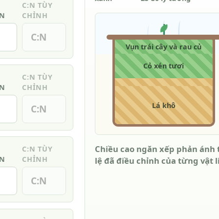
C:N TÙY
ẦN
CHỈNH
Vụn trái cây và rau củ
Cỏ xén tươi
C:N TÙY
ẦN
CHỈNH
Lá khô
Chiều cao ngăn xếp phản ánh 
C:N TÙY
ẦN
CHỈNH
lệ đã điều chỉnh của từng vật l