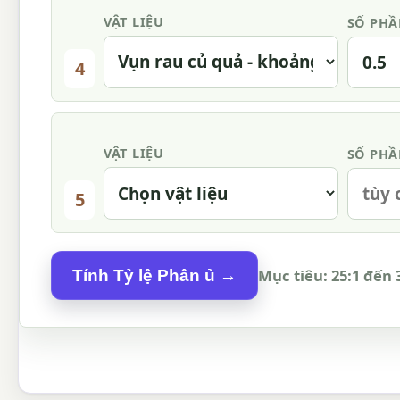
VẬT LIỆU
SỐ PH
4
VẬT LIỆU
SỐ PH
5
Mục tiêu: 25:1 đến 
Tính Tỷ lệ Phân ủ →