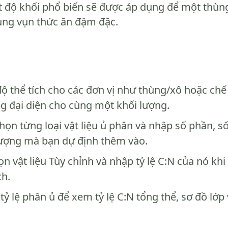
ật độ khối phổ biến sẽ được áp dụng để một thùng
ùng vụn thức ăn đậm đặc.
ộ thể tích cho các đơn vị như thùng/xô hoặc chế
g đại diện cho cùng một khối lượng.
ọn từng loại vật liệu ủ phân và nhập số phần, s
ượng mà bạn dự định thêm vào.
n vật liệu Tùy chỉnh và nhập tỷ lệ C:N của nó khi
ch.
ỷ lệ phân ủ để xem tỷ lệ C:N tổng thể, sơ đồ lớp 