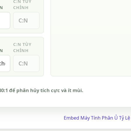
C:N TÙY
ẦN
CHỈNH
C:N TÙY
ẦN
CHỈNH
30:1 để phân hủy tích cực và ít mùi.
Embed Máy Tính Phân Ủ Tỷ Lệ