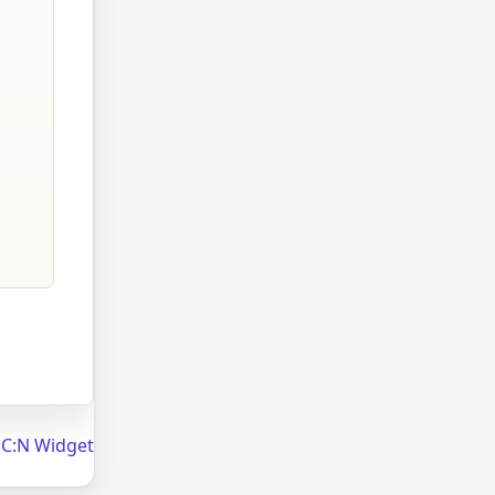
 C:N Widget