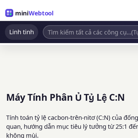
mini
Webtool
Linh tinh
Máy Tính Phân Ủ Tỷ Lệ C:N
Tính toán tỷ lệ cacbon-trên-nitơ (C:N) của đống
quan, hướng dẫn mục tiêu lý tưởng từ 25:1 đế
không mùi.