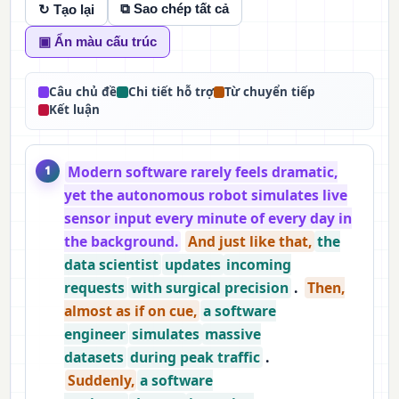
⧉ Sao chép tất cả
↻ Tạo lại
▣ Ẩn màu cấu trúc
Câu chủ đề
Chi tiết hỗ trợ
Từ chuyển tiếp
Kết luận
Modern software rarely feels dramatic,
1
yet the autonomous robot simulates live
sensor input every minute of every day in
the background.
And just like that,
the
data scientist
updates
incoming
requests
with surgical precision
.
Then,
almost as if on cue,
a software
engineer
simulates
massive
datasets
during peak traffic
.
Suddenly,
a software