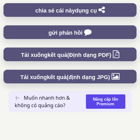
chia sẻ cái nàydụng cụ
gửi phản hồi
Tải xuốngkết quả(Định dạng PDF)
Tải xuốngkết quả(định dạng JPG)
✨
Muốn nhanh hơn &
Nâng cấp lên
Premium
không có quảng cáo?