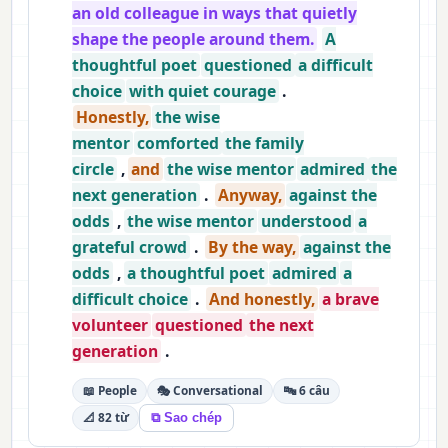
an old colleague in ways that quietly
shape the people around them.
A
thoughtful poet
questioned
a difficult
choice
with quiet courage
.
Honestly,
the wise
mentor
comforted
the family
circle
,
and
the wise mentor
admired
the
next generation
.
Anyway,
against the
odds
,
the wise mentor
understood
a
grateful crowd
.
By the way,
against the
odds
,
a thoughtful poet
admired
a
difficult choice
.
And honestly,
a brave
volunteer
questioned
the next
generation
.
📖 People
🎭 Conversational
🔤 6 câu
📐 82 từ
⧉ Sao chép