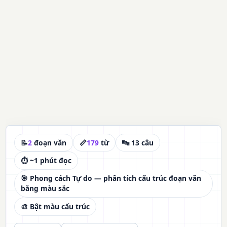
📝
2
đoạn văn
📏
179
từ
🔤 13 câu
⏱ ~1 phút đọc
🎯 Phong cách Tự do — phân tích cấu trúc đoạn văn
bằng màu sắc
🎨 Bật màu cấu trúc