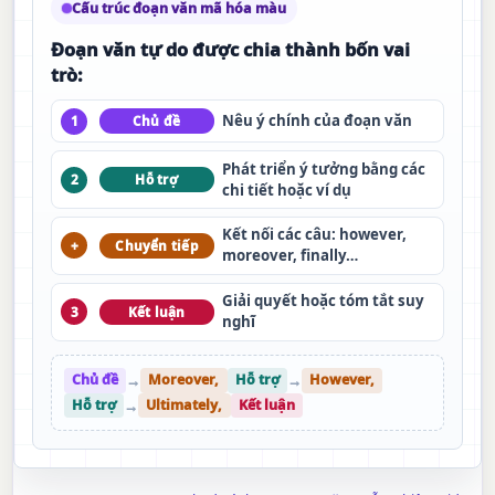
Cấu trúc đoạn văn mã hóa màu
Đoạn văn tự do được chia thành bốn vai
trò:
Nêu ý chính của đoạn văn
1
Chủ đề
Phát triển ý tưởng bằng các
2
Hỗ trợ
chi tiết hoặc ví dụ
Kết nối các câu: however,
+
Chuyển tiếp
moreover, finally…
Giải quyết hoặc tóm tắt suy
3
Kết luận
nghĩ
Chủ đề
→
Moreover,
Hỗ trợ
→
However,
Hỗ trợ
→
Ultimately,
Kết luận