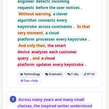
engineer
detects
incoming
requests
before the user notices
.
Without warning,
a clever
algorithm
connects
every
keystroke
across continents
.
In that
very moment,
a cloud
platform
processes
every keystroke
.
And only then,
the smart
device
analyzes
each customer
query
,
and
a cloud
platform
updates
every keystroke
.
📖 Technology
🎭 Dramatic
🔤 7 câu
📐 97 từ
⧉ Sao chép
Across many years and many small
2
choices, the inspired writer understood