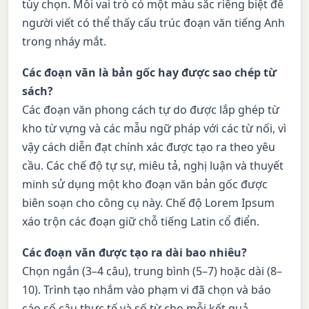
tùy chọn. Mỗi vai trò có một màu sắc riêng biệt để
người viết có thể thấy cấu trúc đoạn văn tiếng Anh
trong nháy mắt.
Các đoạn văn là bản gốc hay được sao chép từ
sách?
Các đoạn văn phong cách tự do được lắp ghép từ
kho từ vựng và các mẫu ngữ pháp với các từ nối, vì
vậy cách diễn đạt chính xác được tạo ra theo yêu
cầu. Các chế độ tự sự, miêu tả, nghị luận và thuyết
minh sử dụng một kho đoạn văn bản gốc được
biên soạn cho công cụ này. Chế độ Lorem Ipsum
xáo trộn các đoạn giữ chỗ tiếng Latin cổ điển.
Các đoạn văn được tạo ra dài bao nhiêu?
Chọn ngắn (3–4 câu), trung bình (5–7) hoặc dài (8–
10). Trình tạo nhắm vào phạm vi đã chọn và báo
cáo số câu thực tế và số từ cho mỗi kết quả.