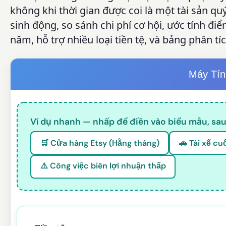
không khi thời gian được coi là một tài sản 
sinh động, so sánh chi phí cơ hội, ước tính đi
năm, hỗ trợ nhiều loại tiền tệ, và bảng phân t
Máy Tín
Ví dụ nhanh — nhấp để điền vào biểu mẫu, sau
🛒 Cửa hàng Etsy (Hằng tháng)
🚗 Tài xế cu
⚠️ Công việc biên lợi nhuận thấp