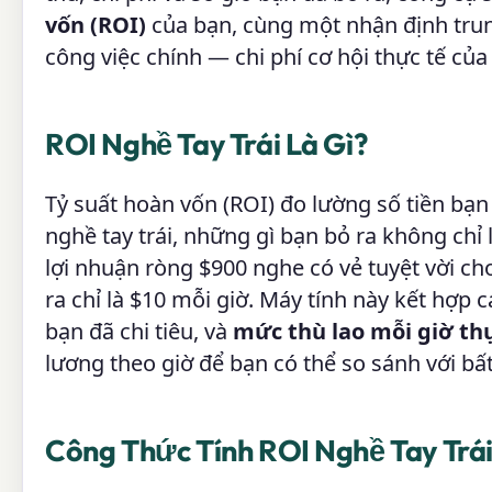
vốn (ROI)
của bạn, cùng một nhận định trun
công việc chính — chi phí cơ hội thực tế của
ROI Nghề Tay Trái Là Gì?
Tỷ suất hoàn vốn (ROI) đo lường số tiền bạn
nghề tay trái, những gì bạn bỏ ra không chỉ 
lợi nhuận ròng $900 nghe có vẻ tuyệt vời cho
ra chỉ là $10 mỗi giờ. Máy tính này kết hợp 
bạn đã chi tiêu, và
mức thù lao mỗi giờ th
lương theo giờ để bạn có thể so sánh với bấ
Công Thức Tính ROI Nghề Tay Trá