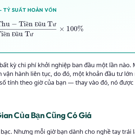
— TỶ SUẤT HOÀN VỐN
iền Đầu Tư
Tiền Đầu Tư
×
100
%
ề
Đ
ầ
ư
ề
Đ
ầ
ư
 bất kỳ chi phí khởi nghiệp ban đầu một lần nào.
ận vận hành liên tục, do đó, một khoản đầu tư lớn
số tính theo giờ của bạn — thay vào đó, nó được
Gian Của Bạn Cũng Có Giá
n bạc. Nhưng mỗi giờ bạn dành cho nghề tay trái 