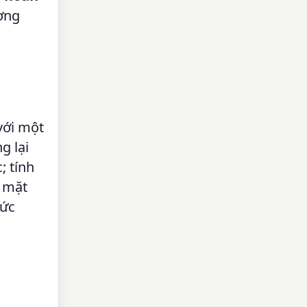
ương
với một
g lại
; tính
n mặt
mức