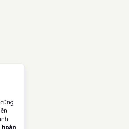
g cũng
iền
anh
t hoàn