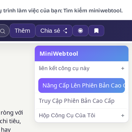
 trình làm việc của bạn: Tìm kiếm miniwebtool.
Thêm
Chia sẻ
MiniWebtool
liên kết công cụ này
Nâng Cấp Lên Phiên Bản Cao Cấ
Truy Cập Phiên Bản Cao Cấp
 ròng với
Hộp Công Cụ Của Tôi
hi tiêu,
 hay