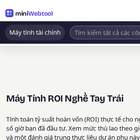
mini
Webtool
Máy tính tài chính
Máy Tính ROI Nghề Tay Trái
Tính toán tỷ suất hoàn vốn (ROI) thực tế cho n
số giờ bạn đã đầu tư. Xem mức thù lao theo giờ
và một đánh giá trung thực liệu dự án phụ nà