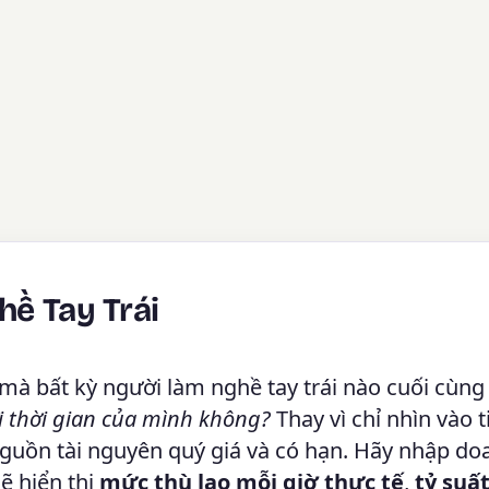
hề Tay Trái
i mà bất kỳ người làm nghề tay trái nào cuối cùn
i thời gian của mình không?
Thay vì chỉ nhìn vào t
 nguồn tài nguyên quý giá và có hạn. Hãy nhập do
sẽ hiển thị
mức thù lao mỗi giờ thực tế
,
tỷ suấ