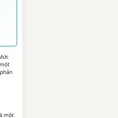
 Mức
 một
 phản
là một