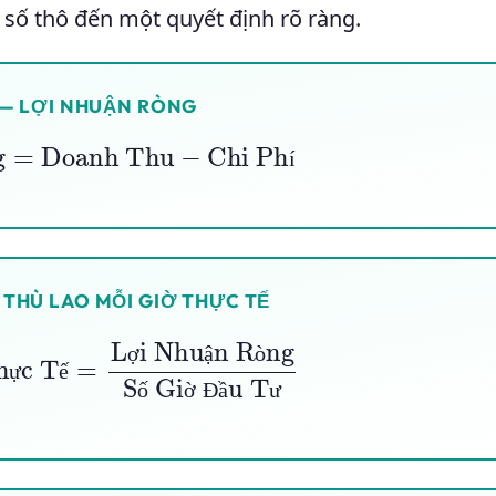
số thô đến một quyết định rõ ràng.
 — LỢI NHUẬN RÒNG
òng
=
Doanh Thu
−
Chi Phí
í
THÙ LAO MỖI GIỜ THỰC TẾ
=
Lợi Nhuận Ròng
Số Giờ Đầu Tư
ợ
ậ
ò
ự
ế
ố
ờ
Đ
ầ
ư