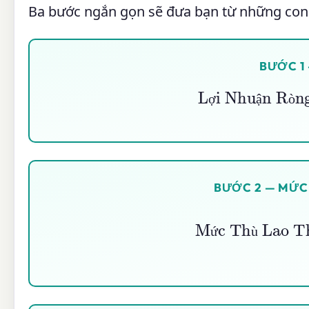
Ba bước ngắn gọn sẽ đưa bạn từ những con 
BƯỚC 1
Lợi Nhuận R
ợ
ậ
ò
BƯỚC 2 — MỨC 
Mức Thù Lao Thực Tế
ứ
ù