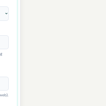
ng
 web).